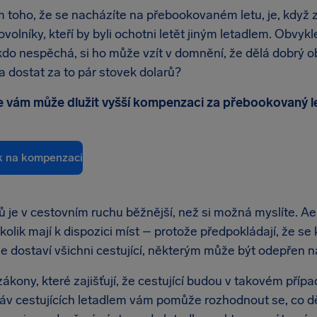
toho, že se nacházíte na přebookovaném letu, je, když
volníky, kteří by byli ochotni letět jiným letadlem. Obvyk
kdo nespěchá, si ho může vzít v domnění, že dělá dobrý o
 dostat za to pár stovek dolarů?
e vám může dlužit vyšší kompenzaci za přebookovaný le
k na kompenzaci
ů je v cestovním ruchu běžnější, než si možná myslíte. A
 kolik mají k dispozici míst – protože předpokládají, že se
se dostaví všichni cestující, některým může být odepřen n
 zákony, které zajišťují, že cestující budou v takovém pří
áv cestujících letadlem vám pomůže rozhodnout se, co děla