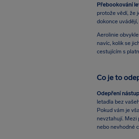
Přebookování le
protože vědí, že 
dokonce uvádějí, 
Aerolinie obvykle
navíc, kolik se j
cestujícím s plat
Co je to ode
Odepření nástup
letadla bez vaše
Pokud vám je však
nevztahují. Mezi 
nebo nevhodné c