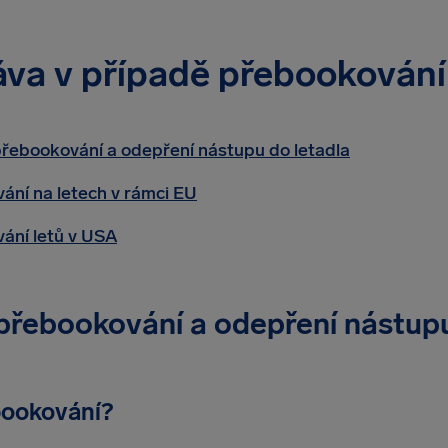
áva v případě přebookování
přebookování a odepření nástupu do letadla
ání na letech v rámci EU
ání letů v USA
 přebookování a odepření nástupu
bookování?