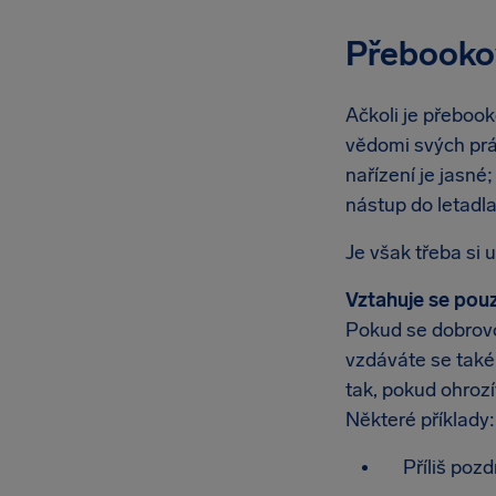
Přebookov
Ačkoli je přebook
vědomi svých práv
nařízení je jasné
nástup do letadla p
Je však třeba si 
Vztahuje se pou
Pokud se dobrovo
vzdáváte se také
tak, pokud ohrozí
Některé příklady:
Příliš poz