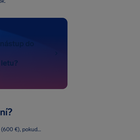
ok.
 nástup do
letu?
ní?
 (600 €), pokud…