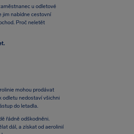
 zaměstnanec u odletové
le jim nabídne cestovní
bchod. Proč neletět
t.
erolinie mohou prodávat
 k odletu nedostaví všichni
ástup do letadla.
padě řádně odškodněni.
t dál, a získat od aerolinií