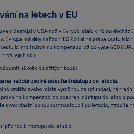
ání na letech v EU
ování častější v USA než v Evropě, stále k němu dochází, 
. Evropa má díky nařízení ES 261 silná práva cestujících
; cestující mají nárok na kompenzaci až do výše 600 EUR,
roti jejich vůli.
uvědomit několik důležitých bodů:
ze na nedobrovolné odepření nástupu do letadla.
lně vzdáte svého místa výměnou za refundaci, náhradní l
 práva na kompenzaci za odepření nástupu do letadla pod
te svou vlastní schopnost nastoupit do letadla, ztrácíte
dní příchod k nástupu do letadla