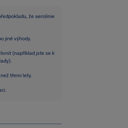
 předpokladu, že aerolinie
o jiné výhody.
vnit (například jste se k
lady).
než třemi lety.
ci.