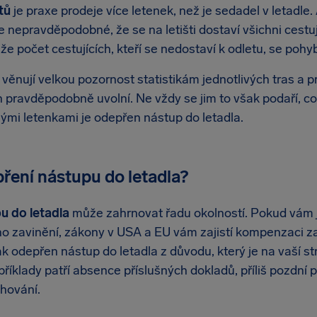
tů
je praxe prodeje více letenek, než je sedadel v letadle.
je nepravděpodobné, že se na letišti dostaví všichni cestu
že počet cestujících, kteří se nedostaví k odletu, se poh
 věnují velkou pozornost statistikám jednotlivých tras a pr
ich pravděpodobně uvolní. Ne vždy se jim to však podaří, 
nými letenkami je odepřen nástup do letadla.
pření nástupu do letadla?
u do letadla
může zahrnovat řadu okolností. Pokud vám 
ho zavinění, zákony v USA a EU vám zajistí kompenzaci za
 odepřen nástup do letadla z důvodu, který je na vaší st
příklady patří absence příslušných dokladů, příliš pozdní 
hování.