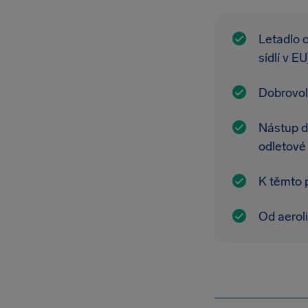
Letadlo o
sídlí v EU
Dobrovol
Nástup do
odletové 
K těmto p
Od aerol