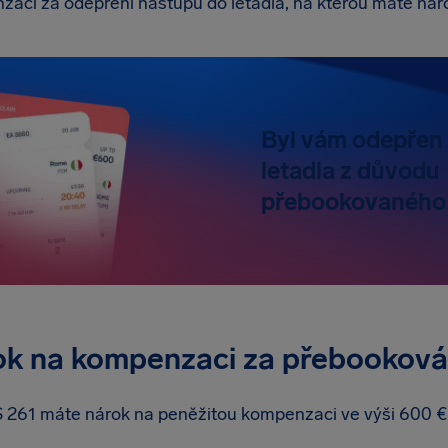
zaci za odepření nástupu do letadla, na kterou máte nár
Byl vám odepřen
letadla z důvodu
přebookovaného 
ok na kompenzaci za přebooková
S 261 máte nárok na peněžitou kompenzaci ve výši 600 €