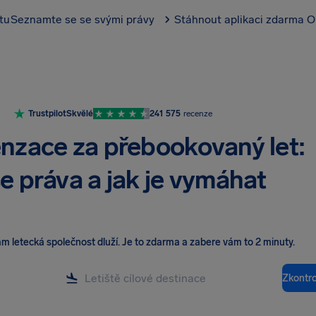
tu
Seznamte se se svými právy
Stáhnout aplikaci zdarma
O
Trustpilot
Skvělé
241 575
recenze
zace za přebookovaný let:
e práva a jak je vymáhat
vám letecká společnost dluží
.
Je to zdarma a zabere vám to 2 minuty.
Zkontr