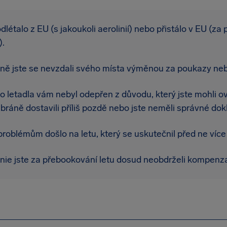
dlétalo z EU (s jakoukoli aerolinií) nebo přistálo v EU (za
).
ně jste se nevzdali svého místa výměnou za poukazy neb
 letadla vám nebyl odepřen z důvodu, který jste mohli ovli
bráně dostavili příliš pozdě nebo jste neměli správné dok
roblémům došlo na letu, který se uskutečnil před ne více 
inie jste za přebookování letu dosud neobdrželi kompenza