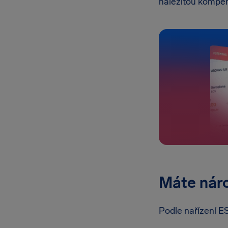
náležitou kompen
Máte nár
Podle nařízení E