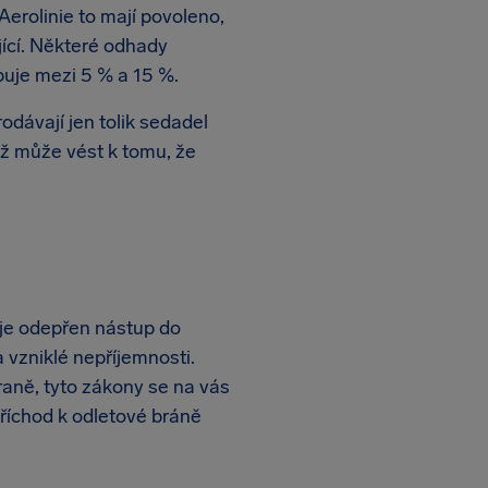
 Aerolinie to mají povoleno,
jící. Některé odhady
ybuje mezi 5 % a 15 %.
odávají jen tolik sedadel
což může vést k tomu, že
je odepřen nástup do
 vzniklé nepříjemnosti.
raně, tyto zákony se na vás
příchod k odletové bráně