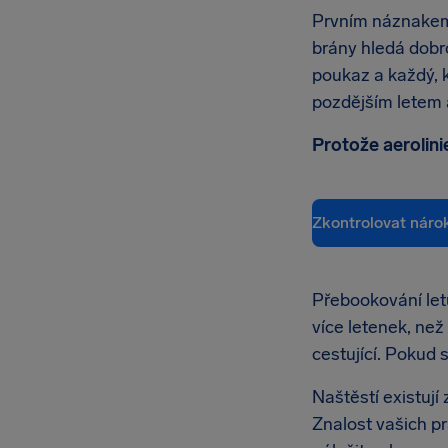
Prvním náznakem 
brány hledá dobro
poukaz a každý, 
pozdějším letem a
Protože aerolini
Zkontrolovat náro
Přebookování let
více letenek, než
cestující. Pokud 
Naštěstí existují
Znalost vašich pr