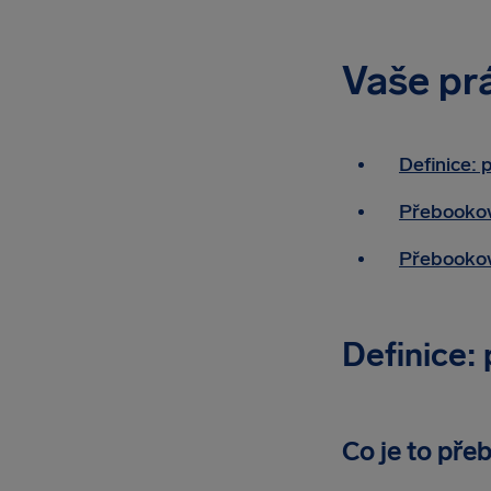
Vaše pr
Definice: 
Přebookov
Přebookov
Definice:
Co je to pře