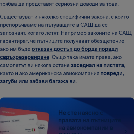
трябва да представят сериозни доводи за това.
Съществуват и няколко специфични закона, с които
препоръчваме на пътуващите в САЩ да се
запознаят, когато летят. Например законите на САЩ
гарантират, че пътниците получават обезщетение,
ако им бъде
отказан достъп до борда поради
свръхрезервиране
. Също така имате права, ако
самолетът ви някога остане
заседнал на пистата
,
както и ако американска авиокомпания
повреди,
загуби или забави багажа ви
.
Не сте наясно с
правата на пътниците
на авиокомпании в