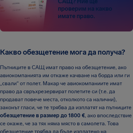
САЩ? Ние ще
проверим на какво
имате право.
Какво обезщетение мога да получа?
Пътниците в САЩ имат право на обезщетение, ако
авиокомпанията им откаже качване на борда или ги
„свали“ от полет. Макар че авиокомпаниите имат
право да свръхрезервират полетите си (т.е. да
продават повече места, отколкото са налични),
законът гласи, че те трябва да изплатят на пътниците
обезщетение в размер до 1800 €
, ако впоследствие
се окаже, че за тях няма място в самолета. Това
обезщетение трябва да бъде изплатено на