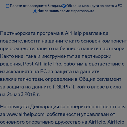
Полети от последните 3 години
Обхваща маршрути по света и ЕС
Ние се занимаваме с преговорите
Партньорската програма в AirHelp разглежда
поверителността на данните като основен компонент
при осъществяването на бизнес с нашите партньори.
Както ние, така и инструментът за партньорски
решения, Post Affiliate Pro, работим в съответствие с
изискванията на ЕС за защита на данните,
включително тези, определени в Общия регламент
за защита на данните („GDPR“), който влезе в сила
на 25 май 2018 г.
Настоящата Декларация за поверителност се отнася
за www.airhelp.com, собственост и управляван от
основното оперативно дружество на AirHelp, AirHelp