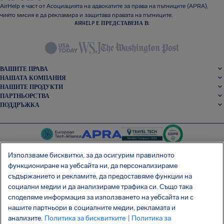
AirHelp е част от Асоциацията на адвокатите за права на пътниците (APRA),
чиято мисия е да рекламира и защитава правата на пътниците.
AIRHELP Е ПРЕДСТАВЕНА В:
ВАШИТЕ ПРАВА
НАШАТА КОМПАНИЯ
НАШИТЕ ПРОДУКТИ
ПАРТНЬОРСТВА
ПОДДРЪЖКА
Използваме бисквитки, за да осигурим правилното
функциониране на уебсайта ни, да персонализираме
съдържанието и рекламите, да предоставяме функции на
SocialFacebook
SocialTwitter
SocialInstagram
SocialLinkedin
социални медии и да анализираме трафика си. Също така
споделяме информация за използването на уебсайта ни с
ВЗЕМЕТЕ БЕЗПЛАТНОТО НИ ПРИЛОЖЕНИЕ
нашите партньори в социалните медии, рекламата и
анализите.
Политика за бисквитките
| Политика за