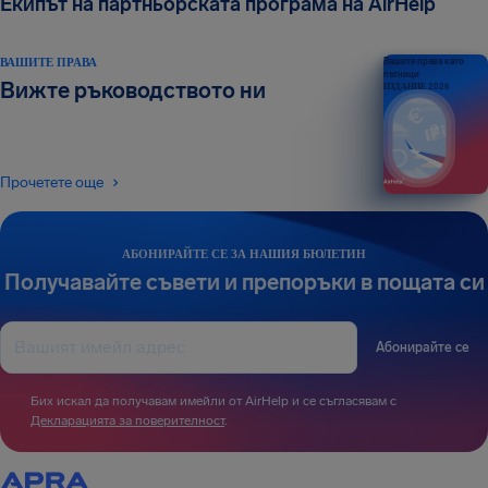
Екипът на партньорската програма на AirHelp
ВАШИТЕ ПРАВА
Вашите права като
пътници
Вижте ръководството ни
ИЗДАНИЕ 2026
Прочетете още
АБОНИРАЙТЕ СЕ ЗА НАШИЯ БЮЛЕТИН
Получавайте съвети и препоръки в пощата си
Абонирайте се
Бих искал да получавам имейли от AirHelp и се съгласявам с
Декларацията за поверителност
.