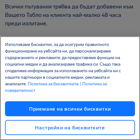
Всички пътувания трябва да бъдат добавени към
Вашето Табло на клиента най-малко 48 часа
преди излитане.
Получих съобщение от
Използваме бисквитки, за да осигурим правилното
функциониране на уебсайта ни, да персонализираме
AirHelp+, че отговарям на
съдържанието и рекламите, да предоставяме функции на
социални медии и да анализираме трафика си. Също така
условията за изплащане
споделяме информация за използването на уебсайта ни с
нашите партньори в социалните медии, рекламата и
на застраховка за багаж.
анализите.
Политика за бисквитките
| Политика за
поверителност
Колко време имам, за да
го заявя?
Приемане на всички бисквитки
Разполагате с 28 дни, за да поискате изплащане
Настройки на бисквитките
на застраховката за багаж и да ни предоставите
банковите си данни. След 28 дни Вашето