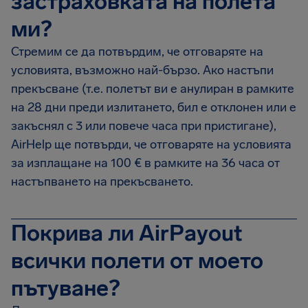
застраховката на полета
ми?
Стремим се да потвърдим, че отговаряте на
условията, възможно най-бързо. Ако настъпи
прекъсване (т.е. полетът ви е анулиран в рамките
на 28 дни преди излитането, бил е отклонен или е
закъснял с 3 или повече часа при пристигане),
AirHelp ще потвърди, че отговаряте на условията
за изплащане на 100 € в рамките на 36 часа от
настъпването на прекъсването.
Покрива ли AirPayout
всички полети от моето
пътуване?