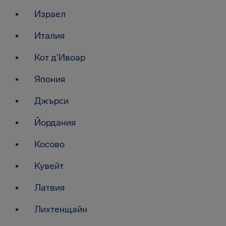
Израел
Италия
Кот д'Ивоар
Япония
Джърси
Йордания
Косово
Кувейт
Латвия
Лихтенщайн