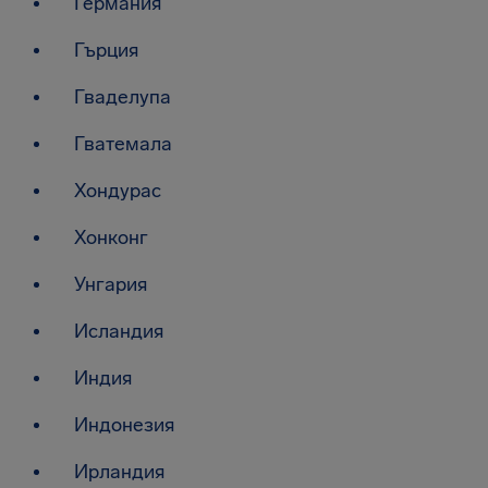
Германия
Гърция
Гваделупа
Гватемала
Хондурас
Хонконг
Унгария
Исландия
Индия
Индонезия
Ирландия