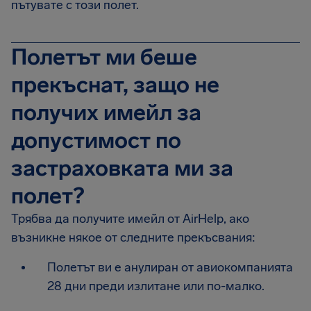
пътувате с този полет.
Полетът ми беше
прекъснат, защо не
получих имейл за
допустимост по
застраховката ми за
полет?
Трябва да получите имейл от AirHelp, ако
възникне някое от следните прекъсвания:
Полетът ви е анулиран от авиокомпанията
28 дни преди излитане или по-малко.