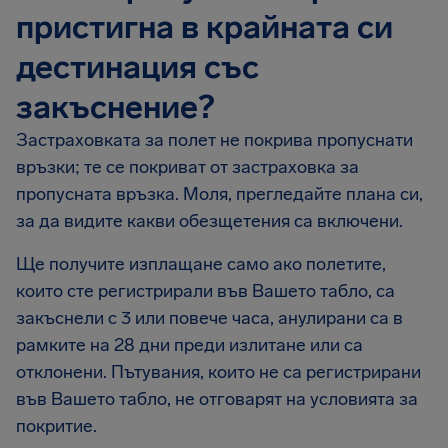
пристигна в крайната си
дестинация със
закъснение?
Застраховката за полет не покрива пропуснати
връзки; те се покриват от застраховка за
пропусната връзка. Моля, прегледайте плана си,
за да видите какви обезщетения са включени.
Ще получите изплащане само ако полетите,
които сте регистрирали във Вашето табло, са
закъснели с 3 или повече часа, анулирани са в
рамките на 28 дни преди излитане или са
отклонени. Пътувания, които не са регистрирани
във Вашето табло, не отговарят на условията за
покритие.