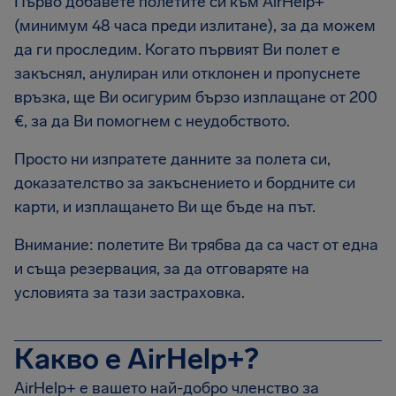
Първо добавете полетите си към AirHelp+
(минимум 48 часа преди излитане), за да можем
да ги проследим. Когато първият Ви полет е
закъснял, анулиран или отклонен и пропуснете
връзка, ще Ви осигурим бързо изплащане от 200
€, за да Ви помогнем с неудобството.
Просто ни изпратете данните за полета си,
доказателство за закъснението и бордните си
карти, и изплащането Ви ще бъде на път.
Внимание: полетите Ви трябва да са част от една
и съща резервация, за да отговаряте на
условията за тази застраховка.
Какво е AirHelp+?
AirHelp+ е вашето най-добро членство за