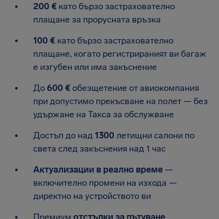
200 €
като бързо застрахователно
плащане за прорусната връзка
100 €
като бързо застрахователно
плащане, когато регистрираният ви багаж
е изгубен или има закъснение
До
600 €
обезщетение от авиокомпания
при допустимо прекъсване на полет — без
удържане на Такса за обслужване
Достъп до над
1300
летищни салони по
света след закъснения над 1 час
Актуализации в реално време
—
включително промени на изхода —
директно на устройството ви
Премиум
отстъпки за пътуване
,