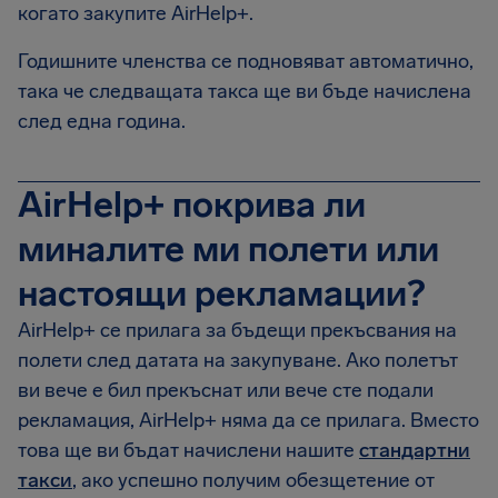
когато закупите AirHelp+.
Годишните членства се подновяват автоматично,
така че следващата такса ще ви бъде начислена
след една година.
AirHelp+ покрива ли
миналите ми полети или
настоящи рекламации?
AirHelp+ се прилага за бъдещи прекъсвания на
полети след датата на закупуване. Ако полетът
ви вече е бил прекъснат или вече сте подали
рекламация, AirHelp+ няма да се прилага. Вместо
това ще ви бъдат начислени нашите
стандартни
такси
, ако успешно получим обезщетение от