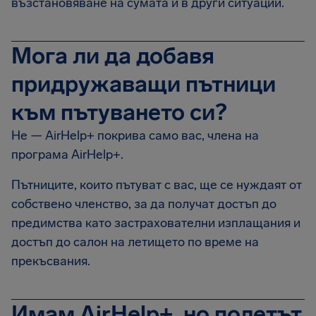
възстановяване на сумата и в други ситуации.
Мога ли да добавя
придружаващи пътници
към пътуването си?
Не — AirHelp+ покрива само вас, члена на
програма AirHelp+.
Пътниците, които пътуват с вас, ще се нуждаят от
собствено членство, за да получат достъп до
предимства като застрахователни изплащания и
достъп до салон на летището по време на
прекъсвания.
Имам AirHelp+, но полетът