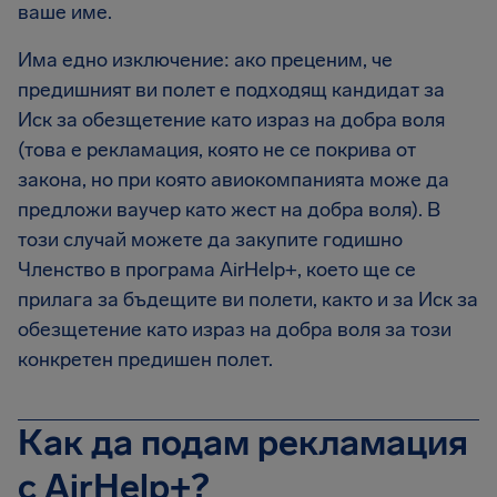
ваше име.
Има едно изключение: ако преценим, че
предишният ви полет е подходящ кандидат за
Иск за обезщетение като израз на добра воля
(това е рекламация, която не се покрива от
закона, но при която авиокомпанията може да
предложи ваучер като жест на добра воля). В
този случай можете да закупите годишно
Членство в програма AirHelp+, което ще се
прилага за бъдещите ви полети, както и за Иск за
обезщетение като израз на добра воля за този
конкретен предишен полет.
Как да подам рекламация
с AirHelp+?