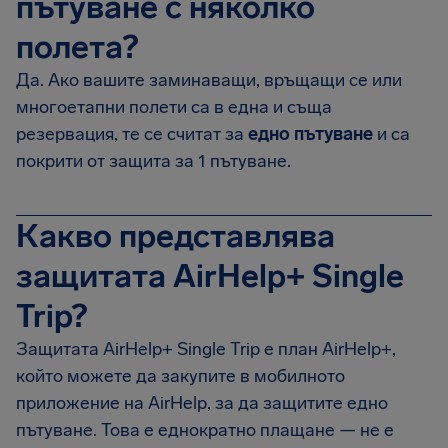
пътуване с няколко
полета?
Да. Ако вашите заминаващи, връщащи се или
многоетапни полети са в една и съща
резервация, те се считат за
едно пътуване
и са
покрити от защита за 1 пътуване.
Какво представлява
защитата AirHelp+ Single
Trip?
Защитата AirHelp+ Single Trip е план AirHelp+,
който можете да закупите в мобилното
приложение на AirHelp, за да защитите едно
пътуване. Това е еднократно плащане — не е