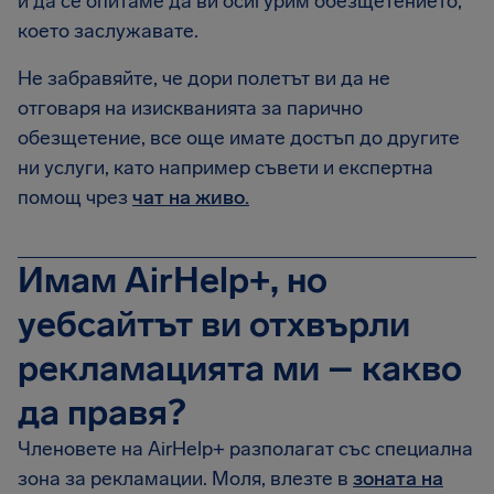
и да се опитаме да ви осигурим обезщетението,
което заслужавате.
Не забравяйте, че дори полетът ви да не
отговаря на изискванията за парично
обезщетение, все още имате достъп до другите
ни услуги, като например съвети и експертна
помощ чрез
чат на живо.
Имам AirHelp+, но
уебсайтът ви отхвърли
рекламацията ми – какво
да правя?
Членовете на AirHelp+ разполагат със специална
зона за рекламации. Моля, влезте в
зоната на