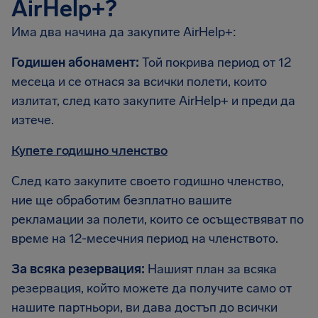
AirHelp+?
Има два начина да закупите AirHelp+:
Годишен абонамент:
Той покрива период от 12
месеца и се отнася за всички полети, които
излитат, след като закупите AirHelp+ и преди да
изтече.
Купете годишно членство
След като закупите своето годишно членство,
ние ще обработим безплатно вашите
рекламации за полети, които се осъществяват по
време на 12-месечния период на членството.
За всяка резервация:
Нашият план за всяка
резервация, който можете да получите само от
нашите партньори, ви дава достъп до всички