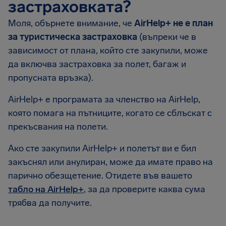
застраховката?
Моля, обърнете внимание, че
AirHelp+ не е план
за туристическа застраховка
(въпреки че в
зависимост от плана, който сте закупили, може
да включва застраховка за полет, багаж и
пропусната връзка).
AirHelp+ е програмата за членство на AirHelp,
която помага на пътниците, когато се сблъскат с
прекъсвания на полети.
Ако сте закупили AirHelp+ и полетът ви е бил
закъснял или анулиран, може да имате право на
парично обезщетение. Отидете във вашето
табло на AirHelp+
, за да проверите каква сума
трябва да получите.