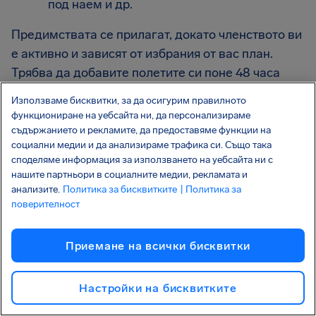
под наем и др.
Предимствата се прилагат, докато членството ви
е активно и зависят от избрания от вас план.
Трябва да добавите полетите си поне 48 часа
преди планираното излитане, за да се приложат
Използваме бисквитки, за да осигурим правилното
някои от предимствата.
функциониране на уебсайта ни, да персонализираме
съдържанието и рекламите, да предоставяме функции на
социални медии и да анализираме трафика си. Също така
Какво е застраховка за
споделяме информация за използването на уебсайта ни с
нашите партньори в социалните медии, рекламата и
полет?
анализите.
Политика за бисквитките
| Политика за
поверителност
Лесно е. Добавете полета си към AirHelp+ (поне
48 часа преди излитане). След това ние ще го
Приемане на всички бисквитки
проследим и бързо ще ви изплатим 100 €, ако:
Your flight’s delayed by 3+ hours on arrival
Настройки на бисквитките
Полетът ви бъде анулиран в рамките на 28