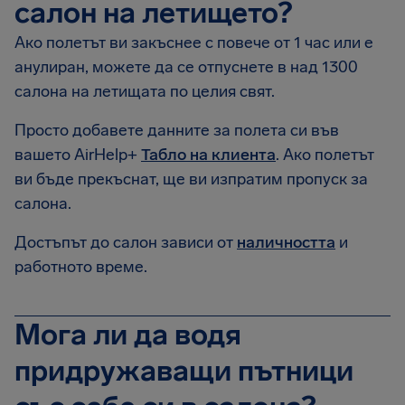
салон на летището?
Ако полетът ви закъснее с повече от 1 час или е
анулиран, можете да се отпуснете в над 1300
салона на летищата по целия свят.
Просто добавете данните за полета си във
вашето AirHelp+
Табло на клиента
. Ако полетът
ви бъде прекъснат, ще ви изпратим пропуск за
салона.
Достъпът до салон зависи от
наличността
и
работното време.
Мога ли да водя
придружаващи пътници