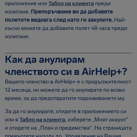
приложение или
Табло на клиента
преди
излитане.
Препоръчваме ви да добавяте
полетите веднага след като ги закупите.
Най-
късно можете да добавите полет 48 часа преди
излитане.
Как да анулирам
членството си в AirHelp+?
Вашето членство в AirHelp+ е с продължителност
12 месеца, но можете да го анулирате по всяко
време, за да предотвратите подновяването му.
За да го анулирате, отидете в приложението си
или в
Табло на клиента
, изберете „Моят акаунт“
и отидете на „План и предимства“. На страницата
превъртете надолу до „Управление на Вашия