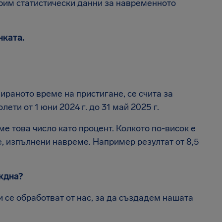
рим статистически данни за навременното
нката.
нираното време на пристигане, се счита за
ти от 1 юни 2024 г. до 31 май 2025 г.
е това число като процент. Колкото по-висок е
е, изпълнени навреме. Например резултат от 8,5
еждна?
 се обработват от нас, за да създадем нашата