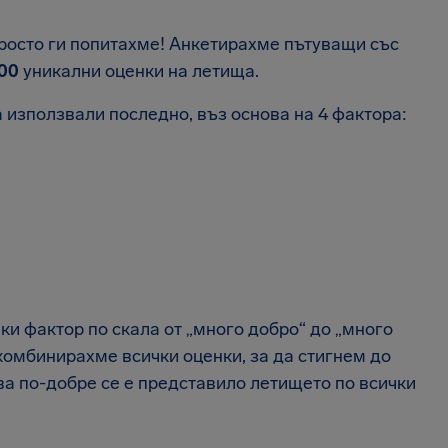
просто ги попитахме! Анкетирахме пътуващи със
500
уникални оценки на летища.
 използвали последно, въз основа на 4 фактора:
и фактор по скала от „много добро“ до „много
комбинирахме всички оценки, за да стигнем до
ова по-добре се е представило летището по всички