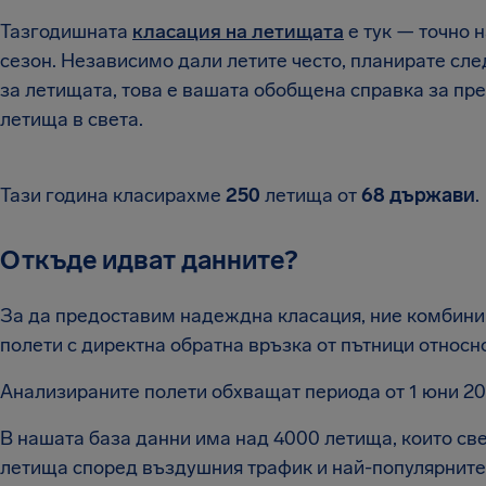
Тазгодишната
класация на летищата
е тук — точно 
сезон. Независимо дали летите често, планирате сл
за летищата, това е вашата обобщена справка за пр
летища в света.
Тази година класирахме
250
летища от
68 държави
.
Откъде идват данните?
За да предоставим надеждна класация, ние комбин
полети с директна обратна връзка от пътници относ
Анализираните полети обхващат периода от 1 юни 2024
В нашата база данни има над 4000 летища, които св
летища според въздушния трафик и най-популярните