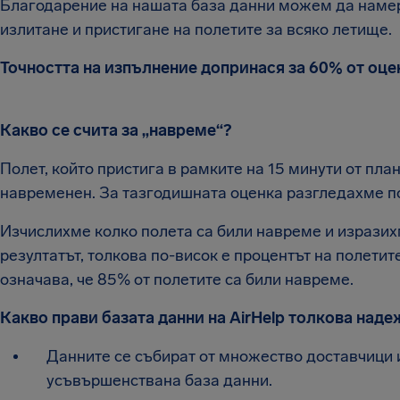
Благодарение на нашата база данни можем да наме
излитане и пристигане на полетите за всяко летище.
Точността на изпълнение допринася за 60% от оце
Какво се счита за „навреме“?
Полет, който пристига в рамките на 15 минути от пла
навременен. За тазгодишната оценка разгледахме поле
Изчислихме колко полета са били навреме и изразихм
резултатът, толкова по-висок е процентът на полетит
означава, че 85% от полетите са били навреме.
Какво прави базата данни на AirHelp толкова над
Данните се събират от множество доставчици и
усъвършенствана база данни.