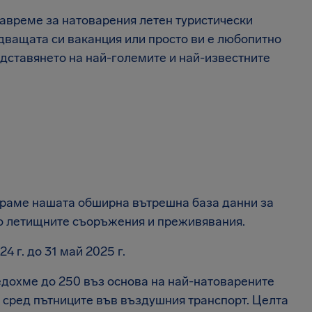
навреме за натоварения летен туристически
едващата си ваканция или просто ви е любопитно
едставянето на най-големите и най-известните
ираме нашата обширна вътрешна база данни за
но летищните съоръжения и преживявания.
 г. до 31 май 2025 г.
едохме до 250 въз основа на най-натоварените
 сред пътниците във въздушния транспорт. Целта