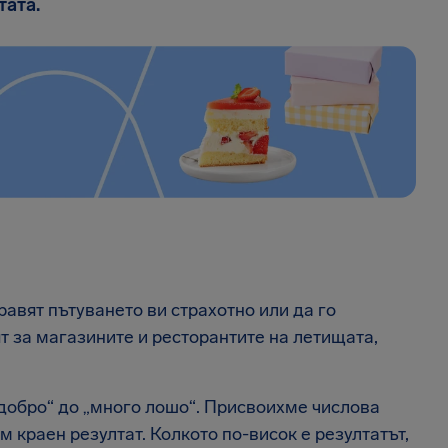
тата.
авят пътуването ви страхотно или да го
т за магазините и ресторантите на летищата,
 добро“ до „много лошо“. Присвоихме числова
м краен резултат. Колкото по-висок е резултатът,