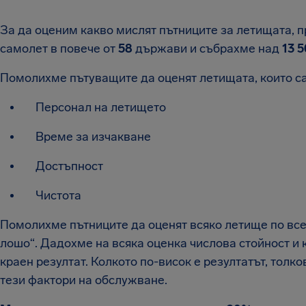
За да оценим какво мислят пътниците за летищата, 
самолет в повече от
58
държави и събрахме над
13 
Помолихме пътуващите да оценят летищата, които са
Персонал на летището
Време за изчакване
Достъпност
Чистота
Помолихме пътниците да оценят всяко летище по всек
лошо“. Дадохме на всяка оценка числова стойност и 
краен резултат. Колкото по-висок е резултатът, толк
тези фактори на обслужване.