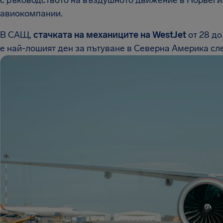
авиокомпании.
В САЩ,
стачката на механиците на WestJet
от 28 до
е най-лошият ден за пътуване в Северна Америка сле