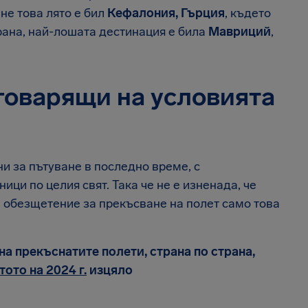
не това лято е бил
Кефалония, Гърция
, където
рана, най-лошата дестинация е била
Мавриций
,
тговарящи на условията
и за пътуване в последно време, с
ци по целия свят. Така че не е изненада, че
а обезщетение за прекъсване на полет само това
а прекъснатите полети, страна по страна,
ото на 2024 г.
изцяло