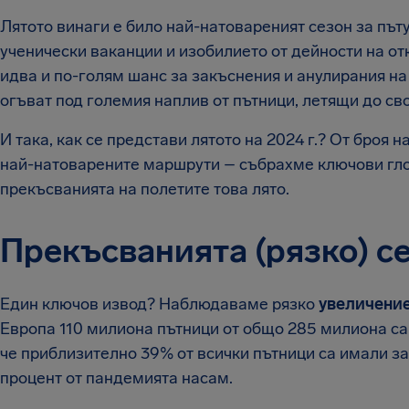
Лятото винаги е било най-натовареният сезон за път
ученически ваканции и изобилието от дейности на от
идва и по-голям шанс за закъснения и анулирания на
огъват под големия наплив от пътници, летящи до св
И така, как се представи лятото на 2024 г.? От броя 
най-натоварените маршрути – събрахме ключови гло
прекъсванията на полетите това лято.
Прекъсванията (рязко) с
Един ключов извод? Наблюдаваме рязко
увеличение
Европа 110 милиона пътници от общо 285 милиона са
че приблизително 39% от всички пътници са имали за
процент от пандемията насам.