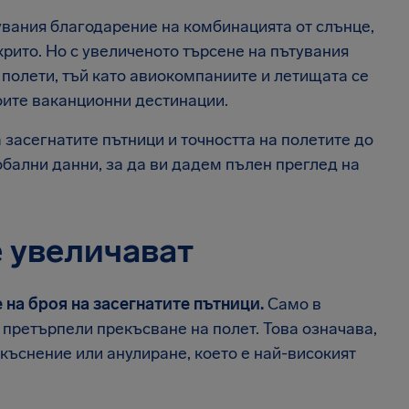
увания благодарение на комбинацията от слънце,
крито. Но с увеличеното търсене на пътувания
 полети, тъй като авиокомпаниите и летищата се
оите ваканционни дестинации.
на засегнатите пътници и точността на полетите до
бални данни, за да ви дадем пълен преглед на
е увеличават
 на броя на засегнатите пътници.
Само в
 претърпели прекъсване на полет. Това означава,
къснение или анулиране, което е най-високият