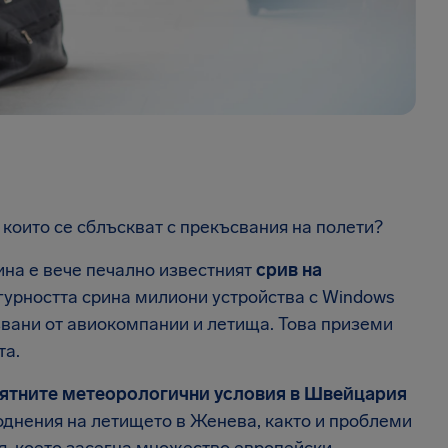
, които се сблъскват с прекъсвания на полети?
ина е вече печално известният
срив на
гурността срина милиони устройства с Windows
звани от авиокомпании и летища. Това приземи
та.
ятните метеорологични условия в Швейцария
однения на летището в Женева, както и проблеми
я, което засегна множество европейски