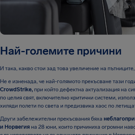
Най-големите причини
И така, какво стои зад това увеличение на пътниците
Не е изненада, че най-голямото прекъсване тази год
CrowdStrike,
при който дефектна актуализация на си
по целия свят, включително критични системи, изпол
хиляди полети по света и предизвика хаос по летища
Други забележителни прекъсвания бяха
неблагопри
и Норвегия
на 28 юни, които причиниха огромни нав
с ръководството на въздушното движение в Норвеги