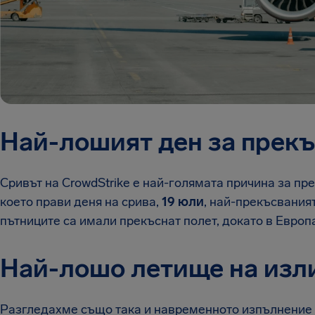
Най-лошият ден за прекъ
Сривът на CrowdStrike е най-голямата причина за пре
което прави деня на срива,
19 юли
, най-прекъсвания
пътниците са имали прекъснат полет, докато в Европ
Най-лошо летище на изл
Разгледахме също така и навременното изпълнение 