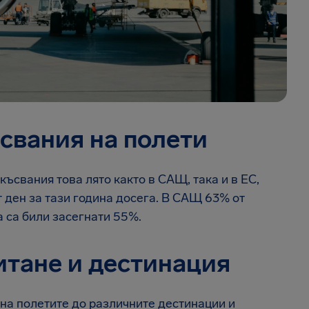
свания на полети
късвания това лято както в САЩ, така и в ЕС,
т ден за тази година досега. В САЩ 63% от
а са били засегнати 55%.
итане и дестинация
на полетите до различните дестинации и