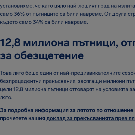
установихме, че като цяло най-лошият град на излита
само 36% от пътниците са били навреме. От друга ст
където само 34% са били навреме.
12,8 милиона пътници, о
за обезщетение
Това лято беше един от най-предизвикателните сезон
безпрецедентни прекъсвания, засягащи милиони пътни
цели 12,8 милиона пътници отговарят на условията з
лято.
За подробна информация за лятото по отношение н
прочетете нашия
доклад за прекъсванията през лят