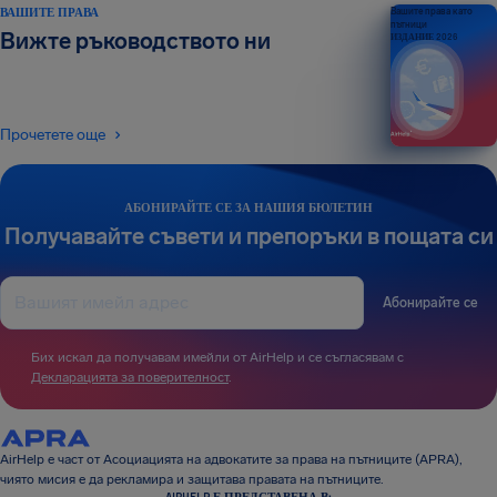
ВАШИТЕ ПРАВА
Вашите права като
пътници
Вижте ръководството ни
ИЗДАНИЕ 2026
Прочетете още
АБОНИРАЙТЕ СЕ ЗА НАШИЯ БЮЛЕТИН
Получавайте съвети и препоръки в пощата си
Абонирайте се
Бих искал да получавам имейли от AirHelp и се съгласявам с
Декларацията за поверителност
.
AirHelp е част от Асоциацията на адвокатите за права на пътниците (APRA),
чиято мисия е да рекламира и защитава правата на пътниците.
AIRHELP Е ПРЕДСТАВЕНА В: