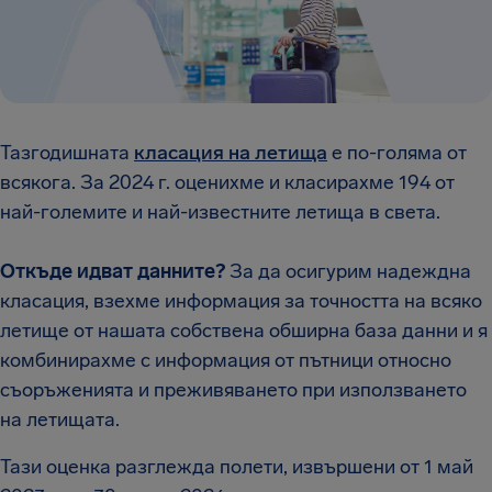
Тазгодишната
класация на летища
е по-голяма от
всякога. За 2024 г. оценихме и класирахме 194 от
най-големите и най-известните летища в света.
Откъде идват данните?
За да осигурим надеждна
класация, взехме информация за точността на всяко
летище от нашата собствена обширна база данни и я
комбинирахме с информация от пътници относно
съоръженията и преживяването при използването
на летищата.
Тази оценка разглежда полети, извършени от 1 май