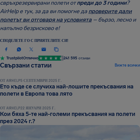
свръхрезервирани полети от
преди до 3 години
?
AirHelp е тук, за да ви помогне да
проверите дали
полетът ви отговаря на условията
– бързо, лесно и
напълно безрисково е!
СПОДЕЛЕТЕ ГО С ПРИЯТЕЛИТЕ СИ!
Trustpilot
Отлично
241 595
отзиви
НОВИНИ И АКЦЕНТИ
Свързани статии
Вижте всички
ОТ
AIRHELP
5 СЕПТЕМВРИ 2025 Г.
Ето къде се случиха най-лошите прекъсвания на
НОВИНИ И АКЦЕНТИ
полети в Европа това лято
ОТ
AIRHELP
22 ЯНУАРИ 2025 Г.
Кои бяха 5-те най-големи прекъсвания на полети
през 2024 г.?