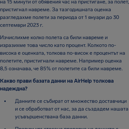
на 15 минути от обявения час на пристигане, за полет,
пристигнал навреме. За тазгодишната оценка
разгледахме полети за периода от 1 януари до 30
септември 2023 г.
Изчислихме колко полета са били навреме и
изразихме това число като процент. Колкото по-
висока е оценката, толкова по-висок е процентът на
полетите, пристигнали навреме. Например оценка
8,5 означава, че 85% от полетите са били навреме.
Какво прави базата данни на AirHelp толкова
надеждна?
Данните се събират от множество доставчици
и се обработват от нас, за да създадем нашата
усъвършенствана база данни.