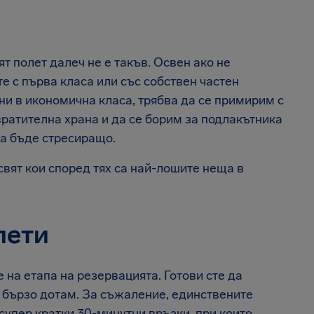
т полет далеч не е такъв. Освен ако не
те с първа класа или със собствен частен
ни в икономична класа, трябва да се примирим с
твратителна храна и да се борим за подлакътника
да бъде стресиращо.
вят кои според тях са най-лошите неща в
лети
на етапа на резервацията. Готови сте да
е бързо дотам. За съжаление, единствените
супер кратки 30-минутни връзки, при които