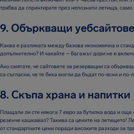
трябва да спринтирате през непознати летища, само 
9. Объркващи уебсайтове
Каква е разликата между базова икономична и стан
допълнително? И чакайте – багажът дори не е включ
Ако смятате, че сайтовете за резервации са обърква
са съгласни, че те биха могли да бъдат по-ясни и по-
8. Скъпа храна и напитки
Плащали ли сте някога 7 евро за бутилка вода и още 4
резенче кашкавал? Такива са цените на летището! Л
от стандартните цени поради високите разходи за тр