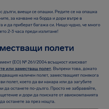
 с дълги, виещи се опашки. Редите се на опашка
ните, за качване на борда и дори вътре в
а и да приберат багажа си. Нищо чудно, че много
то 2-3 часа преди излитане!
аместващи полети
ламент (ЕО) № 261/2004 всъщност изискват
те или заместващ полет
. Въпреки това, докато
ледващия наличен полет, заместващият понякога
и полет, което да ви накара или да загубите
и да останете по-дълго. Просто не забравяйте,
езщетение и дори да поискате от авиокомпанията
да останете за през нощта.