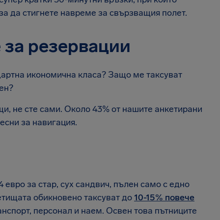
за да стигнете навреме за свързващия полет.
 за резервации
дартна икономична класа? Защо ме таксуват
ен?
щи, не сте сами. Около 43% от нашите анкетирани
лесни за навигация.
 евро за стар, сух сандвич, пълен само с едно
етищата обикновено таксуват до
10-15% повече
анспорт, персонал и наем. Освен това пътниците