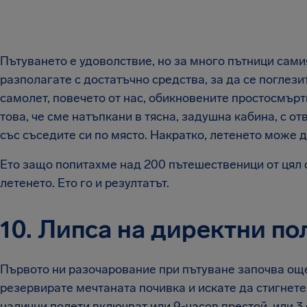
Пътуването е удоволствие, но за много пътници самия
разполагате с достатъчно средства, за да се поглези
самолет, повечето от нас, обикновените простосмърт
това, че сме натъпкани в тясна, задушна кабина, с о
със съседите си по място. Накратко, летенето може 
Ето защо попитахме над 200 пътешественици от цял с
летенето. Ето го и резултатът.
10. Липса на директни по
Първото ни разочарование при пътуване започва още 
резервирате мечтаната почивка и искате да стигнет
налични полети включват или 9-часов престой, или 3 