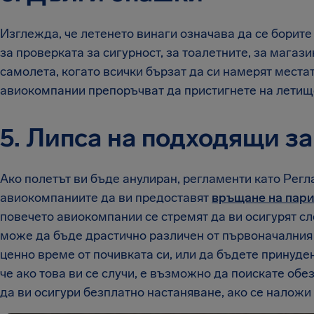
Изглежда, че летенето винаги означава да се борите
за проверката за сигурност, за тоалетните, за магази
самолета, когато всички бързат да си намерят местат
авиокомпании препоръчват да пристигнете на летище
5. Липса на подходящи з
Ако полетът ви бъде анулиран, регламенти като Рег
авиокомпаниите да ви предоставят
връщане на пари
повечето авиокомпании се стремят да ви осигурят с
може да бъде драстично различен от първоначалния в
ценно време от почивката си, или да бъдете принуден
че ако това ви се случи, е възможно да поискате об
да ви осигури безплатно настаняване, ако се наложи 