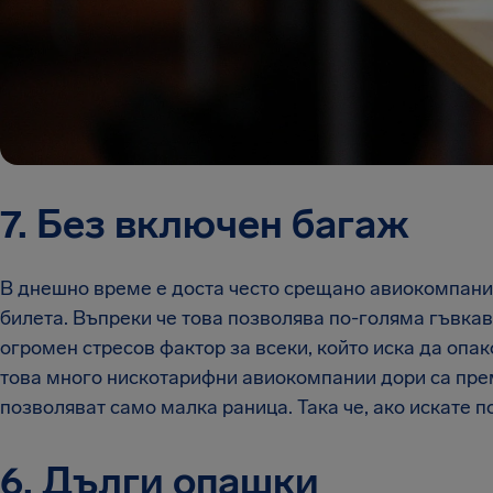
7. Без включен багаж
В днешно време е доста често срещано авиокомпании
билета. Въпреки че това позволява по-голяма гъвкаво
огромен стресов фактор за всеки, който иска да опак
това много нискотарифни авиокомпании дори са пре
позволяват само малка раница. Така че, ако искате п
6. Дълги опашки