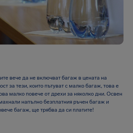
те вече да не включват багаж в цената на
ст за тези, които пътуват с малко багаж, това е
ова малко повече от дрехи за няколко дни. Освен
махнали напълно безплатния ръчен багаж и
овече багаж, ще трябва да си платите!