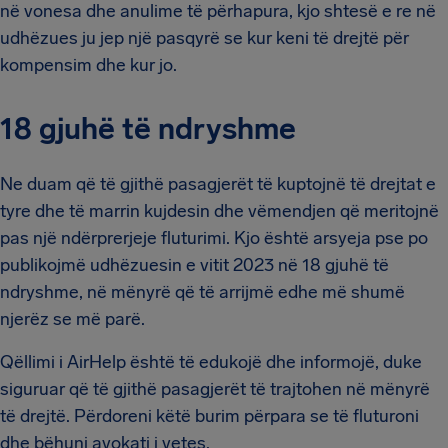
në vonesa dhe anulime të përhapura, kjo shtesë e re në
udhëzues ju jep një pasqyrë se kur keni të drejtë për
kompensim dhe kur jo.
18 gjuhë të ndryshme
Ne duam që të gjithë pasagjerët të kuptojnë të drejtat e
tyre dhe të marrin kujdesin dhe vëmendjen që meritojnë
pas një ndërprerjeje fluturimi. Kjo është arsyeja pse po
publikojmë udhëzuesin e vitit 2023 në 18 gjuhë të
ndryshme, në mënyrë që të arrijmë edhe më shumë
njerëz se më parë.
Qëllimi i AirHelp është të edukojë dhe informojë, duke
siguruar që të gjithë pasagjerët të trajtohen në mënyrë
të drejtë. Përdoreni këtë burim përpara se të fluturoni
dhe bëhuni avokati i vetes.