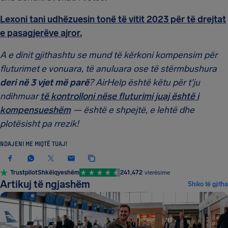
Lexoni tani udhëzuesin tonë të vitit 2023 për të drejtat
e pasagjerëve ajror.
A e dinit gjithashtu se mund të kërkoni kompensim për
fluturimet e vonuara, të anuluara ose të stërmbushura
deri në 3 vjet më parë
? AirHelp është këtu për t'ju
ndihmuar
të kontrolloni nëse fluturimi juaj është i
kompensueshëm
— është e shpejtë, e lehtë dhe
plotësisht pa rrezik!
NDAJENI ME MIQTË TUAJ!
Trustpilot
Shkëlqyeshëm
241,472
vlerësime
Artikuj të ngjashëm
Shiko të gjitha