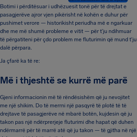
Botimi i përditësuar i udhëzuesit tonë për të drejtat e
pasagjerëve ajror vjen pikërisht në kohën e duhur për
pushimet verore — historikisht periudha më e ngarkuar
dhe me më shumë probleme e vitit — për t'ju ndihmuar
të përgatiteni për çdo problem me fluturimin që mund t'ju
dalë përpara.
Ja çfarë ka të re:
Më i thjeshtë se kurrë më parë
Gjeni informacionin më të rëndësishëm që ju nevojitet
me një shikim. Do të merrni një pasqyrë të plotë të të
drejtave të pasagjerëve në mbarë botën, kujdesin që ju
takon pas një ndërprerjeje fluturimi dhe hapat që duhen
ndërmarrë për të marrë atë që ju takon — të gjitha në një