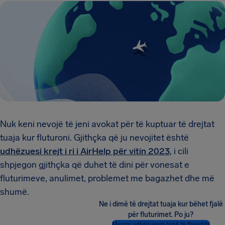
Nuk keni nevojë të jeni avokat për të kuptuar të drejtat
tuaja kur fluturoni. Gjithçka që ju nevojitet është
udhëzuesi krejt i ri i AirHelp për vitin 2023
, i cili
shpjegon gjithçka që duhet të dini për vonesat e
fluturimeve, anulimet, problemet me bagazhet dhe më
shumë.
Ne i dimë të drejtat tuaja kur bëhet fjalë
për fluturimet. Po ju?
Merrni udhëzuesin tonë të thjeshtë