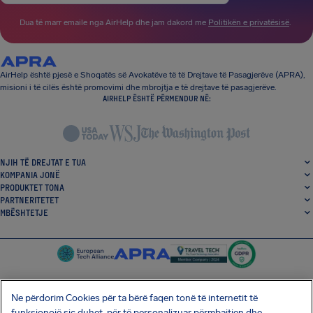
Dua të marr emaile nga AirHelp dhe jam dakord me
Politikën e privatësisë
.
AirHelp është pjesë e Shoqatës së Avokatëve të të Drejtave të Pasagjerëve (APRA),
misioni i të cilës është promovimi dhe mbrojtja e të drejtave të pasagjerëve.
AIRHELP ËSHTË PËRMENDUR NË:
NJIH TË DREJTAT E TUA
KOMPANIA JONË
PRODUKTET TONA
PARTNERITETET
MBËSHTETJE
Ne përdorim Cookies për ta bërë faqen tonë të internetit të
funksionojë siç duhet, për të personalizuar përmbajtjen dhe