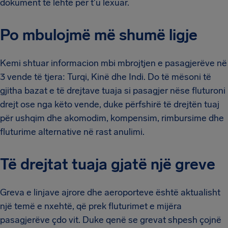
dokument të lehtë për t'u lexuar.
Po mbulojmë më shumë ligje
Kemi shtuar informacion mbi mbrojtjen e pasagjerëve në
3 vende të tjera: Turqi, Kinë dhe Indi. Do të mësoni të
gjitha bazat e të drejtave tuaja si pasagjer nëse fluturoni
drejt ose nga këto vende, duke përfshirë të drejtën tuaj
për ushqim dhe akomodim, kompensim, rimbursime dhe
fluturime alternative në rast anulimi.
Të drejtat tuaja gjatë një greve
Greva e linjave ajrore dhe aeroporteve është aktualisht
një temë e nxehtë, që prek fluturimet e mijëra
pasagjerëve çdo vit. Duke qenë se grevat shpesh çojnë