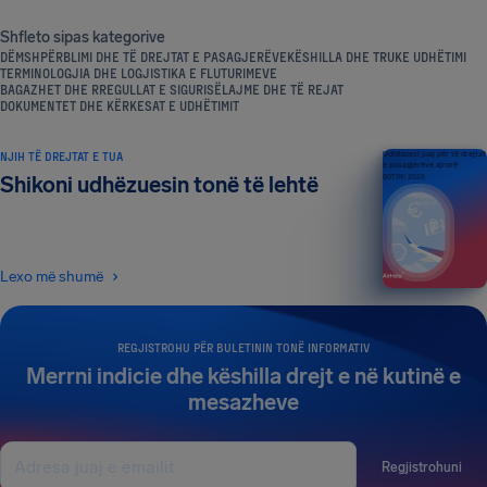
Shfleto sipas kategorive
DËMSHPËRBLIMI DHE TË DREJTAT E PASAGJERËVE
KËSHILLA DHE TRUKE UDHËTIMI
TERMINOLOGJIA DHE LOGJISTIKA E FLUTURIMEVE
BAGAZHET DHE RREGULLAT E SIGURISË
LAJME DHE TË REJAT
DOKUMENTET DHE KËRKESAT E UDHËTIMIT
NJIH TË DREJTAT E TUA
Udhëzuesi juaj për të drejtat
e pasagjerëve ajrorë
Shikoni udhëzuesin tonë të lehtë
BOTIMI 2026
Lexo më shumë
REGJISTROHU PËR BULETININ TONË INFORMATIV
Merrni indicie dhe këshilla drejt e në kutinë e
mesazheve
Regjistrohuni