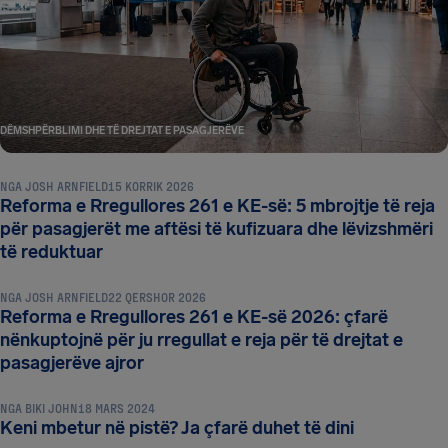
DËMSHPËRBLIMI DHE TË DREJTAT E PASAGJERËVE
NGA
JOSH ARNFIELD
15 KORRIK 2026
Reforma e Rregullores 261 e KE-së: 5 mbrojtje të reja
për pasagjerët me aftësi të kufizuara dhe lëvizshmëri
DËMSHPËRBLIMI DHE TË DREJTAT E PASAGJERËVE
të reduktuar
NGA
JOSH ARNFIELD
22 QERSHOR 2026
Reforma e Rregullores 261 e KE-së 2026: çfarë
nënkuptojnë për ju rregullat e reja për të drejtat e
DËMSHPËRBLIMI DHE TË DREJTAT E PASAGJERËVE
pasagjerëve ajror
NGA
BIKI JOHN
18 MARS 2024
Keni mbetur në pistë? Ja çfarë duhet të dini