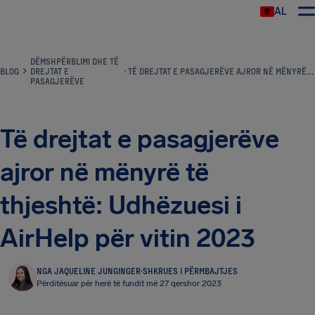
AL
DËMSHPËRBLIMI DHE TË
BLOG
DREJTAT E
TË DREJTAT E PASAGJERËVE AJROR NË MËNYRË TË THJESHTË: UDHËZUESI I AIRHELP PËR VITIN 2023
PASAGJERËVE
Të drejtat e pasagjerëve
ajror në mënyrë të
thjeshtë: Udhëzuesi i
AirHelp për vitin 2023
NGA JAQUELINE JUNGINGER
·
SHKRUES I PËRMBAJTJES
Përditësuar për herë të fundit më 27 qershor 2023