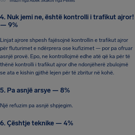
Imazh nga Aibek Skakov nga Pexels
4. Nuk jemi ne, është kontrolli i trafikut ajror!
—
9%
Linjat ajrore shpesh fajësojnë kontrollin e trafikut ajror
për fluturimet e ndërprera ose kufizimet — por pa ofruar
asnjë provë. Epo, ne kontrollojmë edhe atë që ka për të
thënë kontrolli i trafikut ajror dhe ndonjëherë zbulojmë
se ata e kishin gjithë lejen për të zbritur në kohë.
5. Pa asnjë arsye
—
8%
Një refuzim pa asnjë shpjegim.
6. Çështje teknike
—
4%