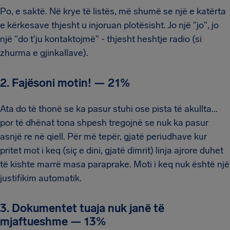
Po, e saktë. Në krye të listës, më shumë se një e katërta
e kërkesave thjesht u injoruan plotësisht. Jo një "jo", jo
një "do t'ju kontaktojmë" - thjesht heshtje radio (si
zhurma e gjinkallave).
2. Fajësoni motin!
—
21%
Ata do të thonë se ka pasur stuhi ose pista të akullta...
por të dhënat tona shpesh tregojnë se nuk ka pasur
asnjë re në qiell. Për më tepër, gjatë periudhave kur
pritet mot i keq (siç e dini, gjatë dimrit) linja ajrore duhet
të kishte marrë masa paraprake. Moti i keq nuk është një
justifikim automatik.
3. Dokumentet tuaja nuk janë të
mjaftueshme
—
13%