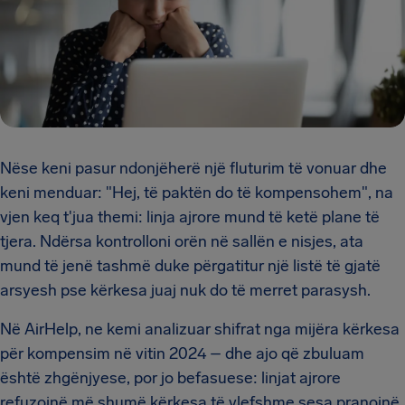
Nëse keni pasur ndonjëherë një fluturim të vonuar dhe
keni menduar: "Hej, të paktën do të kompensohem", na
vjen keq t'jua themi: linja ajrore mund të ketë plane të
tjera. Ndërsa kontrolloni orën në sallën e nisjes, ata
mund të jenë tashmë duke përgatitur një listë të gjatë
arsyesh pse kërkesa juaj nuk do të merret parasysh.
Në AirHelp, ne kemi analizuar shifrat nga mijëra kërkesa
për kompensim në vitin 2024 – dhe ajo që zbuluam
është zhgënjyese, por jo befasuese: linjat ajrore
refuzojnë më shumë kërkesa të vlefshme sesa pranojnë.