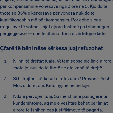
për kompensimin e vonesave nga 3 orë në 5. Kjo do të
thotë se 85% e kërkesave për vonesa nuk do të
kualifikoheshin më për kompensim. Por edhe sipas
rregullave të sotme, linjat ajrore tashmë po i shmangen
përgjegjësisë — dhe të dhënat tona e vërtetojnë këtë.
Çfarë të bëni nëse kërkesa juaj refuzohet
Njihni të drejtat tuaja. Vetëm sepse një linjë ajrore
thotë jo, nuk do të thotë se ata kanë të drejtë.
Si t'i trajtoni kërkesat e refuzuara? Provoni sërish.
Mos u dorëzoni. Këtu hyjmë ne në lojë.
Ndani përvojën tuaj. Sa më shumë pasagjerë të
kundërshtojnë, aq më e vështirë bëhet për linjat
ajrore të fshihen pas justifikimeve të paqarta.