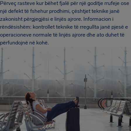
Përveç rasteve kur bëhet fjalë për një goditje rrufeje ose
një defekt të fshehur prodhimi, çështjet teknike janë
zakonisht përgjegjësi e linjës ajrore. Informacion i
rëndësishëm: kontrollet teknike të rregullta janë pjesë e
operacioneve normale të linjës ajrore dhe ato duhet të
përfundojnë në kohë.