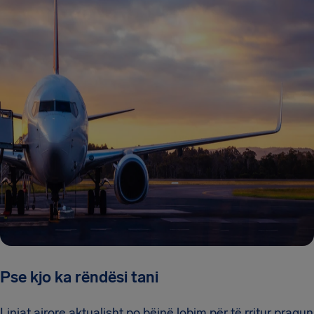
Pse kjo ka rëndësi tani
Linjat ajrore aktualisht po bëjnë lobim për të rritur pragun