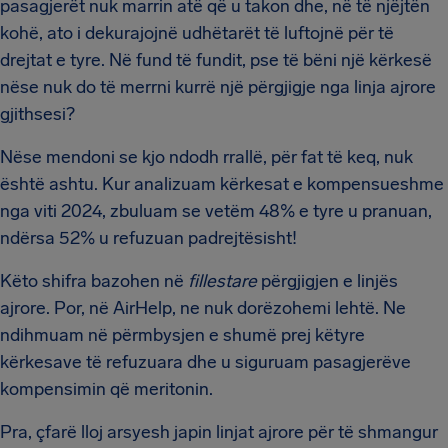
pasagjerët nuk marrin atë që u takon dhe, në të njëjtën
kohë, ato i dekurajojnë udhëtarët të luftojnë për të
drejtat e tyre. Në fund të fundit, pse të bëni një kërkesë
nëse nuk do të merrni kurrë një përgjigje nga linja ajrore
gjithsesi?
Nëse mendoni se kjo ndodh rrallë, për fat të keq, nuk
është ashtu. Kur analizuam kërkesat e kompensueshme
nga viti 2024, zbuluam se vetëm 48% e tyre u pranuan,
ndërsa 52% u refuzuan padrejtësisht!
Këto shifra bazohen në
fillestare
përgjigjen e linjës
ajrore. Por, në AirHelp, ne nuk dorëzohemi lehtë. Ne
ndihmuam në përmbysjen e shumë prej këtyre
kërkesave të refuzuara dhe u siguruam pasagjerëve
kompensimin që meritonin.
Pra, çfarë lloj arsyesh japin linjat ajrore për të shmangur