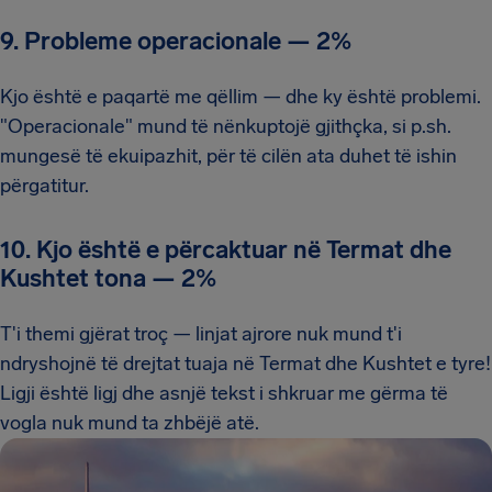
9. Probleme operacionale
—
2%
Kjo është e paqartë me qëllim — dhe ky është problemi.
"Operacionale" mund të nënkuptojë gjithçka, si p.sh.
mungesë të ekuipazhit, për të cilën ata duhet të ishin
përgatitur.
10. Kjo është e përcaktuar në Termat dhe
Kushtet tona
—
2%
T'i themi gjërat troç — linjat ajrore nuk mund t'i
ndryshojnë të drejtat tuaja në Termat dhe Kushtet e tyre!
Ligji është ligj dhe asnjë tekst i shkruar me gërma të
vogla nuk mund ta zhbëjë atë.