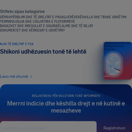
Shfleto sipas kategorive
DËMSHPËRBLIMI DHE TË DREJTAT E PASAGJERËVE
KËSHILLA DHE TRUKE UDHËTIMI
TERMINOLOGJIA DHE LOGJISTIKA E FLUTURIMEVE
BAGAZHET DHE RREGULLAT E SIGURISË
LAJME DHE TË REJAT
DOKUMENTET DHE KËRKESAT E UDHËTIMIT
NJIH TË DREJTAT E TUA
Udhëzuesi juaj për të drejtat
e pasagjerëve ajrorë
Shikoni udhëzuesin tonë të lehtë
BOTIMI 2026
Lexo më shumë
REGJISTROHU PËR BULETININ TONË INFORMATIV
Merrni indicie dhe këshilla drejt e në kutinë e
mesazheve
Regjistrohuni