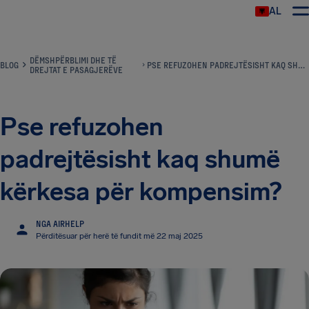
AL
DËMSHPËRBLIMI DHE TË
BLOG
PSE REFUZOHEN PADREJTËSISHT KAQ SHUMË KËRKESA PËR KOMPENSIM?
DREJTAT E PASAGJERËVE
Pse refuzohen
padrejtësisht kaq shumë
kërkesa për kompensim?
NGA AIRHELP
Përditësuar për herë të fundit më 22 maj 2025