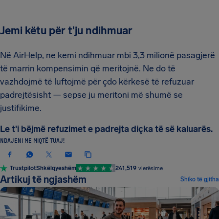
Jemi këtu për t'ju ndihmuar
Në AirHelp, ne kemi ndihmuar mbi 3,3 milionë pasagjerë
të marrin kompensimin që meritojnë. Ne do të
vazhdojmë të luftojmë për çdo kërkesë të refuzuar
padrejtësisht — sepse ju meritoni më shumë se
justifikime.
Le t'i bëjmë refuzimet e padrejta diçka të së kaluarës.
NDAJENI ME MIQTË TUAJ!
Trustpilot
Shkëlqyeshëm
241,519
vlerësime
Artikuj të ngjashëm
Shiko të gjitha