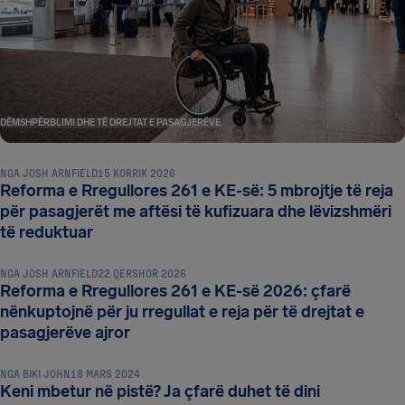
DËMSHPËRBLIMI DHE TË DREJTAT E PASAGJERËVE
NGA
JOSH ARNFIELD
15 KORRIK 2026
Reforma e Rregullores 261 e KE-së: 5 mbrojtje të reja
për pasagjerët me aftësi të kufizuara dhe lëvizshmëri
DËMSHPËRBLIMI DHE TË DREJTAT E PASAGJERËVE
të reduktuar
NGA
JOSH ARNFIELD
22 QERSHOR 2026
Reforma e Rregullores 261 e KE-së 2026: çfarë
nënkuptojnë për ju rregullat e reja për të drejtat e
DËMSHPËRBLIMI DHE TË DREJTAT E PASAGJERËVE
pasagjerëve ajror
NGA
BIKI JOHN
18 MARS 2024
Keni mbetur në pistë? Ja çfarë duhet të dini