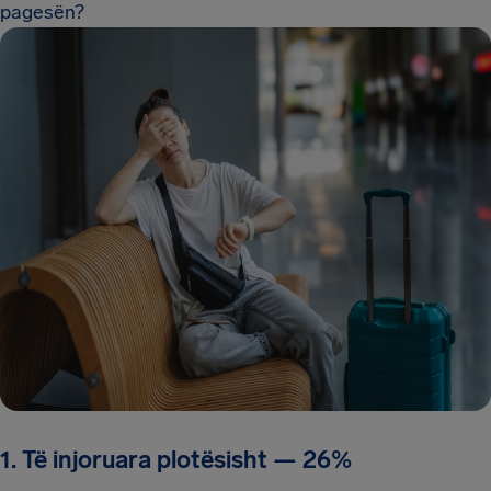
pagesën?
1. Të injoruara plotësisht
—
26%