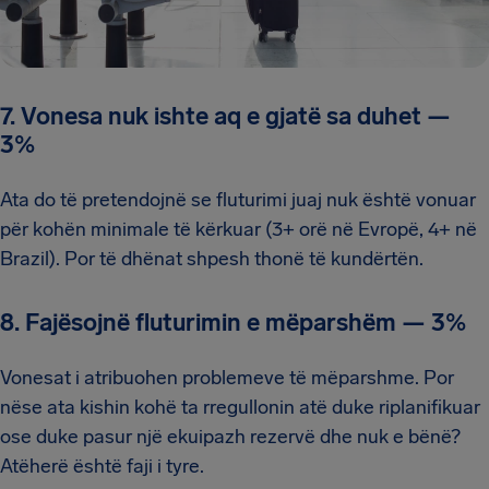
7. Vonesa nuk ishte aq e gjatë sa duhet
—
3%
Ata do të pretendojnë se fluturimi juaj nuk është vonuar
për kohën minimale të kërkuar (3+ orë në Evropë, 4+ në
Brazil). Por të dhënat shpesh thonë të kundërtën.
8. Fajësojnë fluturimin e mëparshëm
—
3%
Vonesat i atribuohen problemeve të mëparshme. Por
nëse ata kishin kohë ta rregullonin atë duke riplanifikuar
ose duke pasur një ekuipazh rezervë dhe nuk e bënë?
Atëherë është faji i tyre.