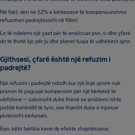
Në fakt, deri në 52% e kërkesave të kompensueshme
refuzohen padrejtësisht në fillim!
Le të ndalemi një çast për të analizuar pse, si dhe çfarë
do të thotë kjo për ju dhe planet tuaja të udhëtimit ajror.
Gjithsesi, çfarë është një refuzim i
padrejtë?
Një refuzim i padrejtë ndodh kur një linjë ajrore nuk
pranon të paguajë kompensim për një kërkesë të
vlefshme – zakonisht duke thënë se problemi ishte
jashtë kontrollit të tyre, ose thjesht duke e injoruar
plotësisht kërkesën.
Epo, këto taktika kanë dy efekte shqetësuese: