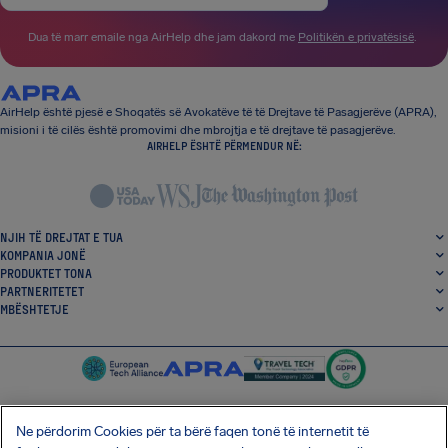
Dua të marr emaile nga AirHelp dhe jam dakord me
Politikën e privatësisë
.
AirHelp është pjesë e Shoqatës së Avokatëve të të Drejtave të Pasagjerëve (APRA),
misioni i të cilës është promovimi dhe mbrojtja e të drejtave të pasagjerëve.
AIRHELP ËSHTË PËRMENDUR NË:
NJIH TË DREJTAT E TUA
KOMPANIA JONË
PRODUKTET TONA
PARTNERITETET
MBËSHTETJE
Ne përdorim Cookies për ta bërë faqen tonë të internetit të