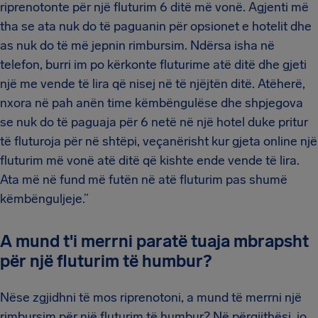
riprenotonte për një fluturim 6 ditë më vonë. Agjenti më
tha se ata nuk do të paguanin për opsionet e hotelit dhe
as nuk do të më jepnin rimbursim. Ndërsa isha në
telefon, burri im po kërkonte fluturime atë ditë dhe gjeti
një me vende të lira që nisej në të njëjtën ditë. Atëherë,
nxora në pah anën time këmbëngulëse dhe shpjegova
se nuk do të paguaja për 6 netë në një hotel duke pritur
të fluturoja për në shtëpi, veçanërisht kur gjeta online një
fluturim më vonë atë ditë që kishte ende vende të lira.
Ata më në fund më futën në atë fluturim pas shumë
këmbënguljeje.”
A mund t'i merrni paratë tuaja mbrapsht
për një fluturim të humbur?
Nëse zgjidhni të mos riprenotoni, a mund të merrni një
rimbursim për një fluturim të humbur? Në përgjithësi, jo.