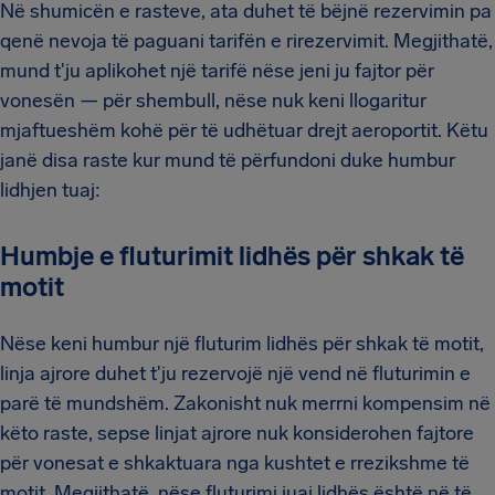
Në shumicën e rasteve, ata duhet të bëjnë rezervimin pa
qenë nevoja të paguani tarifën e rirezervimit. Megjithatë,
mund t'ju aplikohet një tarifë nëse jeni ju fajtor për
vonesën — për shembull, nëse nuk keni llogaritur
mjaftueshëm kohë për të udhëtuar drejt aeroportit. Këtu
janë disa raste kur mund të përfundoni duke humbur
lidhjen tuaj:
Humbje e fluturimit lidhës për shkak të
motit
Nëse keni humbur një fluturim lidhës për shkak të motit,
linja ajrore duhet t'ju rezervojë një vend në fluturimin e
parë të mundshëm. Zakonisht nuk merrni kompensim në
këto raste, sepse linjat ajrore nuk konsiderohen fajtore
për vonesat e shkaktuara nga kushtet e rrezikshme të
motit. Megjithatë, nëse fluturimi juaj lidhës është në të