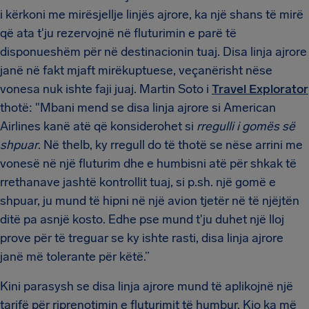
i kërkoni me mirësjellje linjës ajrore, ka një shans të mirë
që ata t'ju rezervojnë në fluturimin e parë të
disponueshëm për në destinacionin tuaj. Disa linja ajrore
janë në fakt mjaft mirëkuptuese, veçanërisht nëse
vonesa nuk ishte faji juaj. Martin Soto i
Travel Explorator
thotë: "Mbani mend se disa linja ajrore si American
Airlines kanë atë që konsiderohet si
rregulli i gomës së
shpuar
. Në thelb, ky rregull do të thotë se nëse arrini me
vonesë në një fluturim dhe e humbisni atë për shkak të
rrethanave jashtë kontrollit tuaj, si p.sh. një gomë e
shpuar, ju mund të hipni në një avion tjetër në të njëjtën
ditë pa asnjë kosto. Edhe pse mund t'ju duhet një lloj
prove për të treguar se ky ishte rasti, disa linja ajrore
janë më tolerante për këtë.”
Kini parasysh se disa linja ajrore mund të aplikojnë një
tarifë për riprenotimin e fluturimit të humbur. Kjo ka më