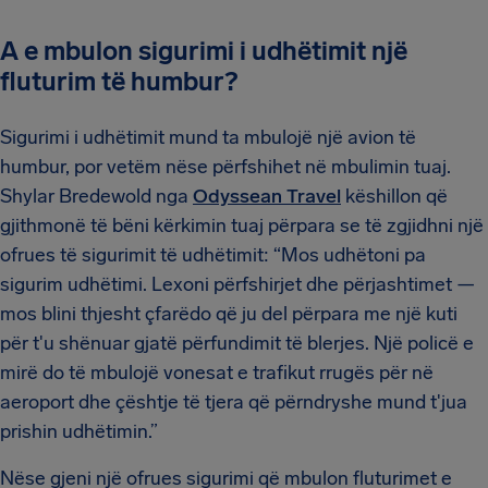
A e mbulon sigurimi i udhëtimit një
fluturim të humbur?
Sigurimi i udhëtimit mund ta mbulojë një avion të
humbur, por vetëm nëse përfshihet në mbulimin tuaj.
Shylar Bredewold nga
Odyssean Travel
këshillon që
gjithmonë të bëni kërkimin tuaj përpara se të zgjidhni një
ofrues të sigurimit të udhëtimit: “Mos udhëtoni pa
sigurim udhëtimi. Lexoni përfshirjet dhe përjashtimet —
mos blini thjesht çfarëdo që ju del përpara me një kuti
për t'u shënuar gjatë përfundimit të blerjes. Një policë e
mirë do të mbulojë vonesat e trafikut rrugës për në
aeroport dhe çështje të tjera që përndryshe mund t'jua
prishin udhëtimin.”
Nëse gjeni një ofrues sigurimi që mbulon fluturimet e