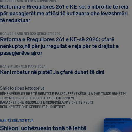
NGA
JOSH ARNFIELD
15 KORRIK 2026
Reforma e Rregullores 261 e KE-së: 5 mbrojtje të reja
për pasagjerët me aftësi të kufizuara dhe lëvizshmëri
DËMSHPËRBLIMI DHE TË DREJTAT E PASAGJERËVE
të reduktuar
NGA
JOSH ARNFIELD
22 QERSHOR 2026
Reforma e Rregullores 261 e KE-së 2026: çfarë
nënkuptojnë për ju rregullat e reja për të drejtat e
DËMSHPËRBLIMI DHE TË DREJTAT E PASAGJERËVE
pasagjerëve ajror
NGA
BIKI JOHN
18 MARS 2024
Keni mbetur në pistë? Ja çfarë duhet të dini
Shfleto sipas kategorive
DËMSHPËRBLIMI DHE TË DREJTAT E PASAGJERËVE
KËSHILLA DHE TRUKE UDHËTIMI
TERMINOLOGJIA DHE LOGJISTIKA E FLUTURIMEVE
BAGAZHET DHE RREGULLAT E SIGURISË
LAJME DHE TË REJAT
DOKUMENTET DHE KËRKESAT E UDHËTIMIT
NJIH TË DREJTAT E TUA
Udhëzuesi juaj për të drejtat
e pasagjerëve ajrorë
Shikoni udhëzuesin tonë të lehtë
BOTIMI 2026