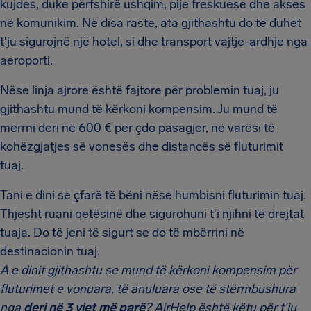
kujdes, duke përfshirë ushqim, pije freskuese dhe akses
në komunikim. Në disa raste, ata gjithashtu do të duhet
t'ju sigurojnë një hotel, si dhe transport vajtje-ardhje nga
aeroporti.
Nëse linja ajrore është fajtore për problemin tuaj, ju
gjithashtu mund të kërkoni kompensim. Ju mund të
merrni deri në 600 € për çdo pasagjer, në varësi të
kohëzgjatjes së vonesës dhe distancës së fluturimit
tuaj.
Tani e dini se çfarë të bëni nëse humbisni fluturimin tuaj.
Thjesht ruani qetësinë dhe sigurohuni t'i njihni të drejtat
tuaja. Do të jeni të sigurt se do të mbërrini në
destinacionin tuaj.
A e dinit gjithashtu se mund të kërkoni kompensim për
fluturimet e vonuara, të anuluara ose të stërmbushura
nga
deri në 3 vjet më parë
? AirHelp është këtu për t'ju