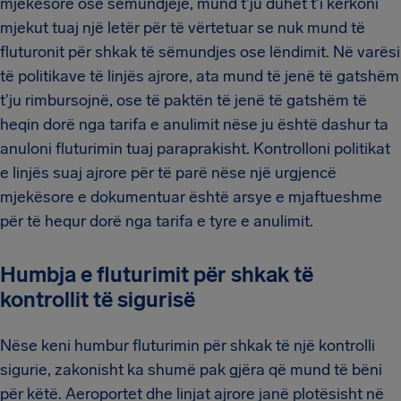
mjekësore ose sëmundjeje, mund t'ju duhet t'i kërkoni
mjekut tuaj një letër për të vërtetuar se nuk mund të
fluturonit për shkak të sëmundjes ose lëndimit. Në varësi
të politikave të linjës ajrore, ata mund të jenë të gatshëm
t'ju rimbursojnë, ose të paktën të jenë të gatshëm të
heqin dorë nga tarifa e anulimit nëse ju është dashur ta
anuloni fluturimin tuaj paraprakisht. Kontrolloni politikat
e linjës suaj ajrore për të parë nëse një urgjencë
mjekësore e dokumentuar është arsye e mjaftueshme
për të hequr dorë nga tarifa e tyre e anulimit.
Humbja e fluturimit për shkak të
kontrollit të sigurisë
Nëse keni humbur fluturimin për shkak të një kontrolli
sigurie, zakonisht ka shumë pak gjëra që mund të bëni
për këtë. Aeroportet dhe linjat ajrore janë plotësisht në