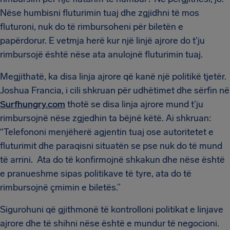
Nëse humbisni fluturimin tuaj dhe zgjidhni të mos
fluturoni, nuk do të rimbursoheni për biletën e
papërdorur. E vetmja herë kur një linjë ajrore do t'ju
rimbursojë është nëse ata anulojnë fluturimin tuaj.
Megjithatë, ka disa linja ajrore që kanë një politikë tjetër.
Joshua Francia, i cili shkruan për udhëtimet dhe sërfin në
Surfhungry.com
thotë se disa linja ajrore mund t'ju
rimbursojnë nëse zgjedhin ta bëjnë këtë. Ai shkruan:
“Telefononi menjëherë agjentin tuaj ose autoritetet e
fluturimit dhe paraqisni situatën se pse nuk do të mund
të arrini. Ata do të konfirmojnë shkakun dhe nëse është
e pranueshme sipas politikave të tyre, ata do të
rimbursojnë çmimin e biletës.”
Sigurohuni që gjithmonë të kontrolloni politikat e linjave
ajrore dhe të shihni nëse është e mundur të negocioni.