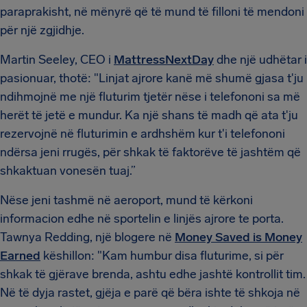
paraprakisht, në mënyrë që të mund të filloni të mendoni
për një zgjidhje.
Martin Seeley, CEO i
MattressNextDay
dhe një udhëtar i
pasionuar, thotë: "Linjat ajrore kanë më shumë gjasa t'ju
ndihmojnë me një fluturim tjetër nëse i telefononi sa më
herët të jetë e mundur. Ka një shans të madh që ata t'ju
rezervojnë në fluturimin e ardhshëm kur t'i telefononi
ndërsa jeni rrugës, për shkak të faktorëve të jashtëm që
shkaktuan vonesën tuaj.”
Nëse jeni tashmë në aeroport, mund të kërkoni
informacion edhe në sportelin e linjës ajrore te porta.
Tawnya Redding, një blogere në
Money Saved is Money
Earned
këshillon: "Kam humbur disa fluturime, si për
shkak të gjërave brenda, ashtu edhe jashtë kontrollit tim.
Në të dyja rastet, gjëja e parë që bëra ishte të shkoja në