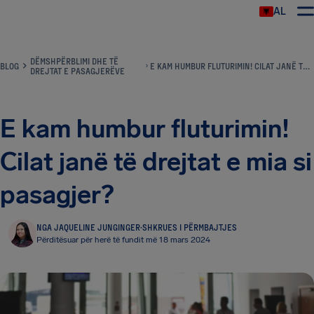
AL
DËMSHPËRBLIMI DHE TË
BLOG
E KAM HUMBUR FLUTURIMIN! CILAT JANË TË DREJTAT E MIA SI PASAGJER?
DREJTAT E PASAGJERËVE
E kam humbur fluturimin!
Cilat janë të drejtat e mia si
pasagjer?
NGA JAQUELINE JUNGINGER
·
SHKRUES I PËRMBAJTJES
Përditësuar për herë të fundit më 18 mars 2024