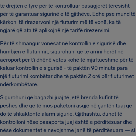
të drejtën e tyre për të kontrolluar pasagjerët tërësisht
për të garantuar sigurinë e të gjithëve. Edhe pse mund të
kërkoni të rirezervoni një fluturim më të vonë, ka të
ngjarë që ata të aplikojnë një tarifë rirezervimi.
Për të shmangur vonesat në kontrollin e sigurisë dhe
humbjen e fluturimit, sigurohuni që të arrini herët në
aeroport për t'i dhënë vetes kohë të mjaftueshme për të
kaluar kontrollin e sigurisë - të paktën 90 minuta para
një fluturimi kombëtar dhe të paktën 2 orë për fluturimet
ndërkombëtare.
Sigurohuni që bagazhi juaj të jetë brenda kufirit të
peshës dhe që të mos paketoni asgjë në çantën tuaj që
do të shkaktonte alarm sigurie. Gjithashtu, duhet të
kontrolloni nëse pasaporta juaj është e përditësuar dhe
nëse dokumentet e nevojshme janë të përditësuara — si