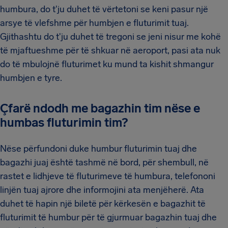
humbura, do t'ju duhet të vërtetoni se keni pasur një
arsye të vlefshme për humbjen e fluturimit tuaj.
Gjithashtu do t'ju duhet të tregoni se jeni nisur me kohë
të mjaftueshme për të shkuar në aeroport, pasi ata nuk
do të mbulojnë fluturimet ku mund ta kishit shmangur
humbjen e tyre.
Çfarë ndodh me bagazhin tim nëse e
humbas fluturimin tim?
Nëse përfundoni duke humbur fluturimin tuaj dhe
bagazhi juaj është tashmë në bord, për shembull, në
rastet e lidhjeve të fluturimeve të humbura, telefononi
linjën tuaj ajrore dhe informojini ata menjëherë. Ata
duhet të hapin një biletë për kërkesën e bagazhit të
fluturimit të humbur për të gjurmuar bagazhin tuaj dhe