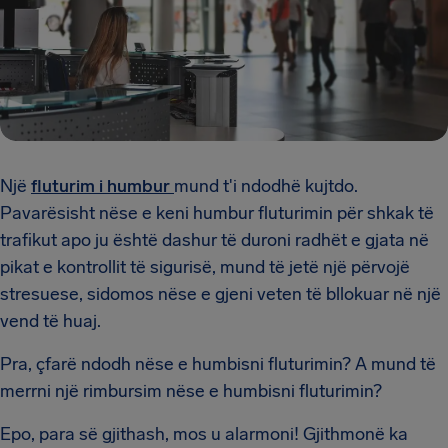
Një
fluturim i humbur
mund t'i ndodhë kujtdo.
Pavarësisht nëse e keni humbur fluturimin për shkak të
trafikut apo ju është dashur të duroni radhët e gjata në
pikat e kontrollit të sigurisë, mund të jetë një përvojë
stresuese, sidomos nëse e gjeni veten të bllokuar në një
vend të huaj.
Pra, çfarë ndodh nëse e humbisni fluturimin? A mund të
merrni një rimbursim nëse e humbisni fluturimin?
Epo, para së gjithash, mos u alarmoni! Gjithmonë ka