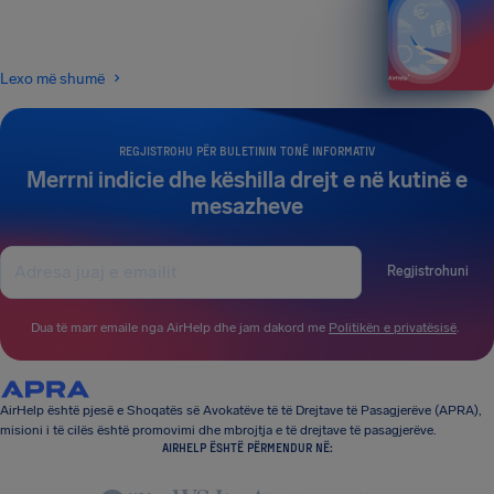
Lexo më shumë
REGJISTROHU PËR BULETININ TONË INFORMATIV
Merrni indicie dhe këshilla drejt e në kutinë e
mesazheve
Regjistrohuni
Dua të marr emaile nga AirHelp dhe jam dakord me
Politikën e privatësisë
.
AirHelp është pjesë e Shoqatës së Avokatëve të të Drejtave të Pasagjerëve (APRA),
misioni i të cilës është promovimi dhe mbrojtja e të drejtave të pasagjerëve.
AIRHELP ËSHTË PËRMENDUR NË: