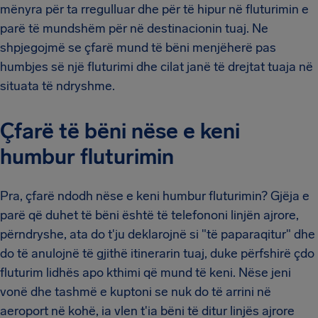
mënyra për ta rregulluar dhe për të hipur në fluturimin e
parë të mundshëm për në destinacionin tuaj. Ne
shpjegojmë se çfarë mund të bëni menjëherë pas
humbjes së një fluturimi dhe cilat janë të drejtat tuaja në
situata të ndryshme.
Çfarë të bëni nëse e keni
humbur fluturimin
Pra, çfarë ndodh nëse e keni humbur fluturimin? Gjëja e
parë që duhet të bëni është të telefononi linjën ajrore,
përndryshe, ata do t'ju deklarojnë si "të paparaqitur" dhe
do të anulojnë të gjithë itinerarin tuaj, duke përfshirë çdo
fluturim lidhës apo kthimi që mund të keni. Nëse jeni
vonë dhe tashmë e kuptoni se nuk do të arrini në
aeroport në kohë, ia vlen t'ia bëni të ditur linjës ajrore