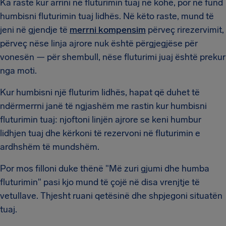
Ka raste kur arrini në fluturimin tuaj në kohë, por në fund
humbisni fluturimin tuaj lidhës. Në këto raste, mund të
jeni në gjendje të
merrni kompensim
përveç rirezervimit,
përveç nëse linja ajrore nuk është përgjegjëse për
vonesën — për shembull, nëse fluturimi juaj është prekur
nga moti.
Kur humbisni një fluturim lidhës, hapat që duhet të
ndërmerrni janë të ngjashëm me rastin kur humbisni
fluturimin tuaj: njoftoni linjën ajrore se keni humbur
lidhjen tuaj dhe kërkoni të rezervoni në fluturimin e
ardhshëm të mundshëm.
Por mos filloni duke thënë "Më zuri gjumi dhe humba
fluturimin" pasi kjo mund të çojë në disa vrenjtje të
vetullave. Thjesht ruani qetësinë dhe shpjegoni situatën
tuaj.