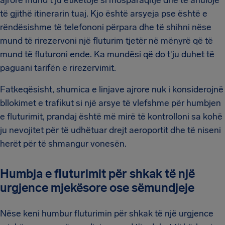
ajrore mund t'ju etiketojë si mosparaqitje dhe të anulojë
të gjithë itinerarin tuaj. Kjo është arsyeja pse është e
rëndësishme të telefononi përpara dhe të shihni nëse
mund të rirezervoni një fluturim tjetër në mënyrë që të
mund të fluturoni ende. Ka mundësi që do t'ju duhet të
paguani tarifën e rirezervimit.
Fatkeqësisht, shumica e linjave ajrore nuk i konsiderojnë
bllokimet e trafikut si një arsye të vlefshme për humbjen
e fluturimit, prandaj është më mirë të kontrolloni sa kohë
ju nevojitet për të udhëtuar drejt aeroportit dhe të niseni
herët për të shmangur vonesën.
Humbja e fluturimit për shkak të një
urgjence mjekësore ose sëmundjeje
Nëse keni humbur fluturimin për shkak të një urgjence