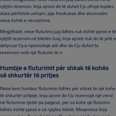
njëjtin rezervim, linja ajrore do të duhet t'ju ofrojë kujdes,
duke përfshirë ushqim, pije freskuese dhe akomodim
nëse është e nevojshme.
Megjithatë, nëse fluturimi juaj lidhës nuk është pjesë e të
njëjtit rezervim në biletën tuaj, linja ajrore nuk do të jetë e
detyruar t'jua riprenotojë atë dhe do t'ju duhet ta
rezervoni vetë një fluturim të ri.
Humbje e fluturimit për shkak të kohës
së shkurtër të pritjes
Nëse keni humbur fluturimin lidhës për shkak të një kohe
të shkurtër pritjeje, linja ajrore do t'ju rezervojë një vend
në fluturimin tjetër pa pagesë, për sa kohë që fluturimi
lidhës është pjesë e së njëjtës biletë. Meqenëse linja