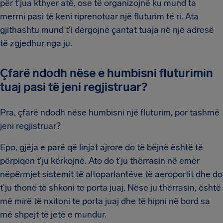
për t'jua kthyer atë, ose të organizojnë ku mund ta
merrni pasi të keni riprenotuar një fluturim të ri. Ata
gjithashtu mund t'i dërgojnë çantat tuaja në një adresë
të zgjedhur nga ju.
Çfarë ndodh nëse e humbisni fluturimin
tuaj pasi të jeni regjistruar?
Pra, çfarë ndodh nëse humbisni një fluturim, por tashmë
jeni regjistruar?
Epo, gjëja e parë që linjat ajrore do të bëjnë është të
përpiqen t'ju kërkojnë. Ato do t'ju thërrasin në emër
nëpërmjet sistemit të altoparlantëve të aeroportit dhe do
t'ju thonë të shkoni te porta juaj. Nëse ju thërrasin, është
më mirë të nxitoni te porta juaj dhe të hipni në bord sa
më shpejt të jetë e mundur.