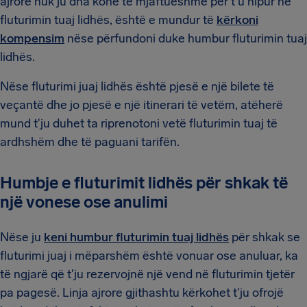
ajrore nuk ju dha kohë të mjaftueshme për t'u hipur në
fluturimin tuaj lidhës, është e mundur të
kërkoni
kompensim
nëse përfundoni duke humbur fluturimin tuaj
lidhës.
Nëse fluturimi juaj lidhës është pjesë e një bilete të
veçantë dhe jo pjesë e një itinerari të vetëm, atëherë
mund t'ju duhet ta riprenotoni vetë fluturimin tuaj të
ardhshëm dhe të paguani tarifën.
Humbje e fluturimit lidhës për shkak të
një vonese ose anulimi
Nëse ju
keni humbur fluturimin tuaj lidhës
për shkak se
fluturimi juaj i mëparshëm është vonuar ose anuluar, ka
të ngjarë që t'ju rezervojnë një vend në fluturimin tjetër
pa pagesë. Linja ajrore gjithashtu kërkohet t'ju ofrojë