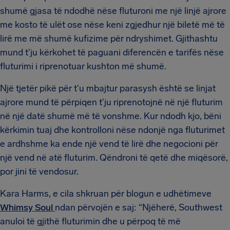
shumë gjasa të ndodhë nëse fluturoni me një linjë ajrore
me kosto të ulët ose nëse keni zgjedhur një biletë më të
lirë me më shumë kufizime për ndryshimet. Gjithashtu
mund t'ju kërkohet të paguani diferencën e tarifës nëse
fluturimi i riprenotuar kushton më shumë.
Një tjetër pikë për t'u mbajtur parasysh është se linjat
ajrore mund të përpiqen t'ju riprenotojnë në një fluturim
në një datë shumë më të vonshme. Kur ndodh kjo, bëni
kërkimin tuaj dhe kontrolloni nëse ndonjë nga fluturimet
e ardhshme ka ende një vend të lirë dhe negocioni për
një vend në atë fluturim. Qëndroni të qetë dhe miqësorë,
por jini të vendosur.
Kara Harms, e cila shkruan për blogun e udhëtimeve
Whimsy Soul
ndan përvojën e saj: “Njëherë, Southwest
anuloi të gjithë fluturimin dhe u përpoq të më