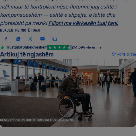
ndihmuar të kontrolloni nëse fluturimi juaj është i
kompensueshëm — është e shpejtë, e lehtë dhe
plotësisht pa rrezik!
Filloni me kërkesën tuaj tani.
NDAJENI ME MIQTË TUAJ!
Trustpilot
Shkëlqyeshëm
241,594
vlerësime
Artikuj të ngjashëm
Shiko të gjitha
DËMSHPËRBLIMI DHE TË DREJTAT E PASAGJERËVE