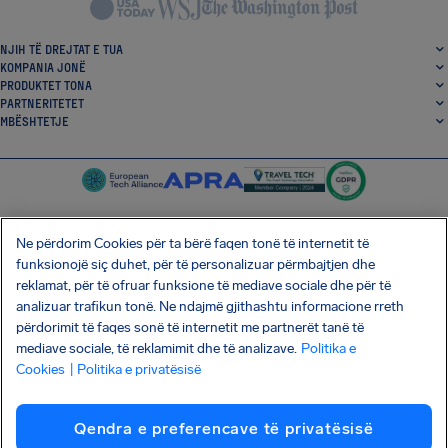
NJIH TË DREJTAT E TUA
KOMPANIA JONË
PRODUKTET TONA
PARTNERITETET
MBËSHTETJE
Ne përdorim Cookies për ta bërë faqen tonë të internetit të
funksionojë siç duhet, për të personalizuar përmbajtjen dhe
SocialFacebook
SocialTwitter
SocialInstagram
SocialLinkedin
reklamat, për të ofruar funksione të mediave sociale dhe për të
analizuar trafikun tonë. Ne ndajmë gjithashtu informacione rreth
SHKARKO APLIKACIONIN TONË FALAS
përdorimit të faqes sonë të internetit me partnerët tanë të
mediave sociale, të reklamimit dhe të analizave.
Politika e
Cookies
| Politika e privatësisë
Termat dhe Kushtet
Politika e privatësisë
Kuki
Sulmi i zinxhirit të furnizimit Shai-Hulud
Qendra e preferencave të privatësisë
Tërheqja nga kontrata