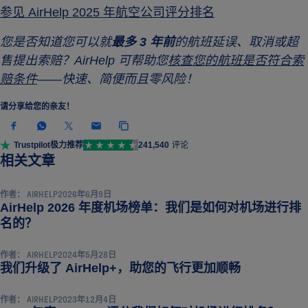
参见 AirHelp 2025 年航空公司评分排名
您是否知道您可以就
最多 3 年前
的航班延误、取消或超
售提出索赔？AirHelp 可帮助您
核查您的航班是否符合索
赔条件
——快速、简便而且零风险！
请分享给您的亲友！
Trustpilot
极力推荐
241,540
评论
新闻与动态
相关文章
作者：
AIRHELP
2026年6月9日
AirHelp 2026 年度机场榜单：我们是如何对机场进行排
新闻与动态
名的？
作者：
AIRHELP
2024年5月28日
新闻与动态
我们升级了 AirHelp+，助您的飞行更加顺畅
作者：
AIRHELP
2023年12月4日