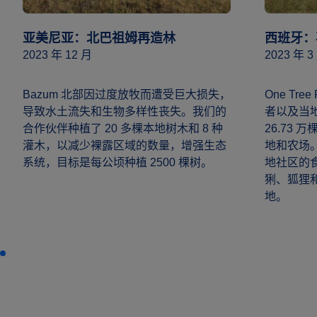
亚美尼亚：北巴祖姆再造林
西班牙：
2023 年 12 月
2023 年 3
Bazum 北部因过度放牧而遭受巨大损失，
One Tr
导致水土流失和生物多样性丧失。我们的
者以及当
合作伙伴种植了 20 多棵本地树木和 8 种
26.73
灌木，以减少裸露区域的数量，增强生态
地和农场
系统，目标是每公顷种植 2500 棵树。
地社区的
猁、狐狸
地。