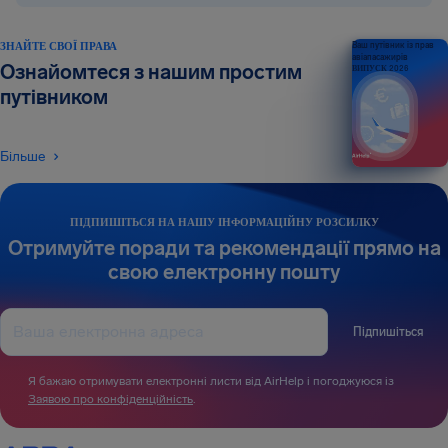
ЗНАЙТЕ СВОЇ ПРАВА
Ваш путівник із прав
авіапасажирів
Ознайомтеся з нашим простим
ВИПУСК 2026
путівником
Більше
ПІДПИШІТЬСЯ НА НАШУ ІНФОРМАЦІЙНУ РОЗСИЛКУ
Отримуйте поради та рекомендації прямо на
свою електронну пошту
Підпишіться
Я бажаю отримувати електронні листи від AirHelp і погоджуюся із
Заявою про конфіденційність
.