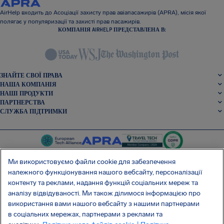
AirHelp входить до Асоціації захисту прав авіапасажирів (APRA), місія якої
полягає у популяризації та захисті прав пасажирів.
КОМПАНІЯ AIRHELP ПРЕДСТАВЛЕНА В:
ЗНАЙТЕ СВОЇ ПРАВА
НАША КОМПАНІЯ
НАШІ ПРОДУКТИ
ПАРТНЕРСТВА
СЛУЖБА ПІДТРИМКИ
Ми використовуємо файли cookie для забезпечення
належного функціонування нашого вебсайту, персоналізації
контенту та реклами, надання функцій соціальних мереж та
SocialFacebook
SocialTwitter
SocialInstagram
SocialLinkedin
аналізу відвідуваності. Ми також ділимося інформацією про
використання вами нашого вебсайту з нашими партнерами
ОТРИМАЙТЕ НАШ БЕЗКОШТОВНИЙ ДОДАТОК
в соціальних мережах, партнерами з реклами та