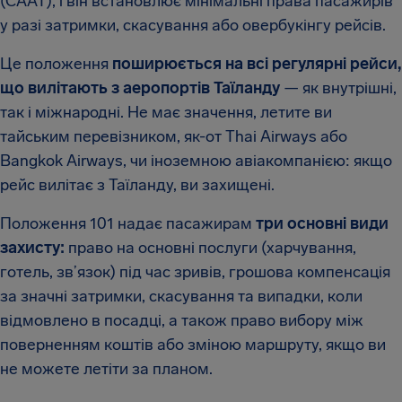
(CAAT), і він встановлює мінімальні права пасажирів
у разі затримки, скасування або овербукінгу рейсів.
Це положення
поширюється на всі регулярні рейси,
що вилітають з аеропортів Таїланду
— як внутрішні,
так і міжнародні. Не має значення, летите ви
тайським перевізником, як-от Thai Airways або
Bangkok Airways, чи іноземною авіакомпанією: якщо
рейс вилітає з Таїланду, ви захищені.
Положення 101 надає пасажирам
три основні види
захисту:
право на основні послуги (харчування,
готель, зв’язок) під час зривів, грошова компенсація
за значні затримки, скасування та випадки, коли
відмовлено в посадці, а також право вибору між
поверненням коштів або зміною маршруту, якщо ви
не можете летіти за планом.