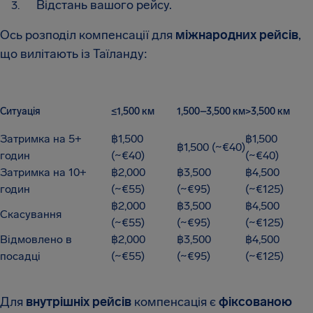
Відстань вашого рейсу.
Ось розподіл компенсації для
міжнародних рейсів
,
що вилітають із Таїланду:
Ситуація
≤1,500 км
1,500–3,500 км
>3,500 км
Затримка на 5+
฿1,500
฿1,500
฿1,500 (~€40)
годин
(~€40)
(~€40)
Затримка на 10+
฿2,000
฿3,500
฿4,500
годин
(~€55)
(~€95)
(~€125)
฿2,000
฿3,500
฿4,500
Скасування
(~€55)
(~€95)
(~€125)
Відмовлено в
฿2,000
฿3,500
฿4,500
посадці
(~€55)
(~€95)
(~€125)
Для
внутрішніх рейсів
компенсація є
фіксованою