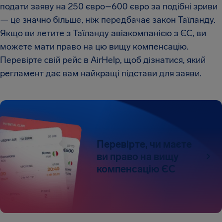
подати заяву на 250 євро–600 євро за подібні зриви
— це значно більше, ніж передбачає закон Таїланду.
Якщо ви летите з Таїланду авіакомпанією з ЄС, ви
можете мати право на цю вищу компенсацію.
Перевірте свій рейс в AirHelp, щоб дізнатися, який
регламент дає вам найкращі підстави для заяви.
Перевірте, чи маєте
ви право на вищу
компенсацію ЄС