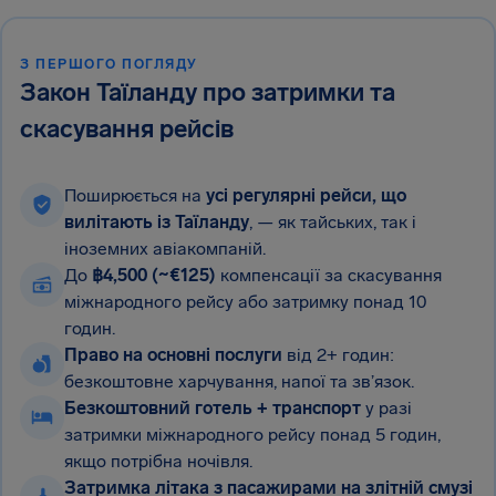
З ПЕРШОГО ПОГЛЯДУ
Закон Таїланду про затримки та
скасування рейсів
Поширюється на
усі регулярні рейси, що
вилітають із Таїланду
, — як тайських, так і
іноземних авіакомпаній.
До
฿4,500 (~€125)
компенсації за скасування
міжнародного рейсу або затримку понад 10
годин.
Право на основні послуги
від 2+ годин:
безкоштовне харчування, напої та зв’язок.
Безкоштовний готель + транспорт
у разі
затримки міжнародного рейсу понад 5 годин,
якщо потрібна ночівля.
Затримка літака з пасажирами на злітній смузі