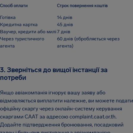
Спосіб оплати
Строк повернення коштів
Готівка
14 днів
Кредитна картка
45 днів
Ваучер, кредити або милі
7 днів
Через туристичного
60 днів (обробляється через
агента
агента)
3. Зверніться до вищої інстанції за
потреби
Якщо авіакомпанія ігнорує вашу заяву або
відмовляється виплатити належне, ви можете подати
офіційну скаргу через онлайн-систему керування
скаргами CAAT за адресою complaint.caat.or.th.
Додайте підтвердження бронювання, посадковий
талон і будь-яке листування з авіакомпанією.