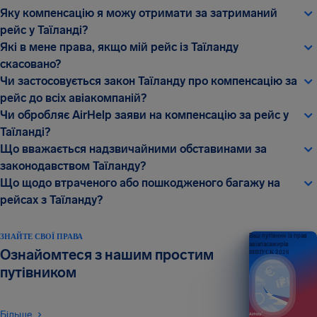
Яку компенсацію я можу отримати за затриманий
рейс у Таїланді?
Які в мене права, якщо мій рейс із Таїланду
скасовано?
Чи застосовується закон Таїланду про компенсацію за
рейс до всіх авіакомпаній?
Чи обробляє AirHelp заяви на компенсацію за рейс у
Таїланді?
Що вважається надзвичайними обставинами за
законодавством Таїланду?
Що щодо втраченого або пошкодженого багажу на
рейсах з Таїланду?
ЗНАЙТЕ СВОЇ ПРАВА
Ваш путівник із прав
авіапасажирів
Ознайомтеся з нашим простим
ВИПУСК 2026
путівником
Більше