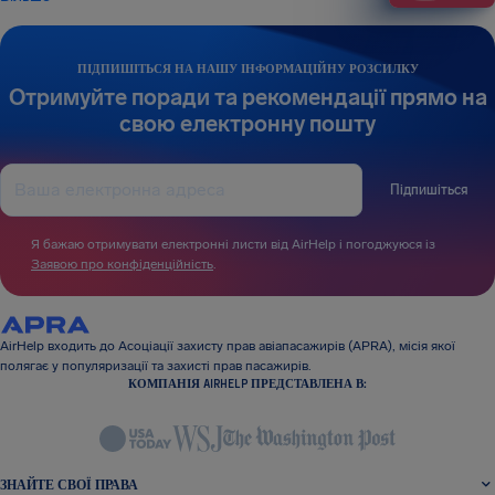
ПІДПИШІТЬСЯ НА НАШУ ІНФОРМАЦІЙНУ РОЗСИЛКУ
Отримуйте поради та рекомендації прямо на
свою електронну пошту
Підпишіться
Я бажаю отримувати електронні листи від AirHelp і погоджуюся із
Заявою про конфіденційність
.
AirHelp входить до Асоціації захисту прав авіапасажирів (APRA), місія якої
полягає у популяризації та захисті прав пасажирів.
КОМПАНІЯ AIRHELP ПРЕДСТАВЛЕНА В:
ЗНАЙТЕ СВОЇ ПРАВА