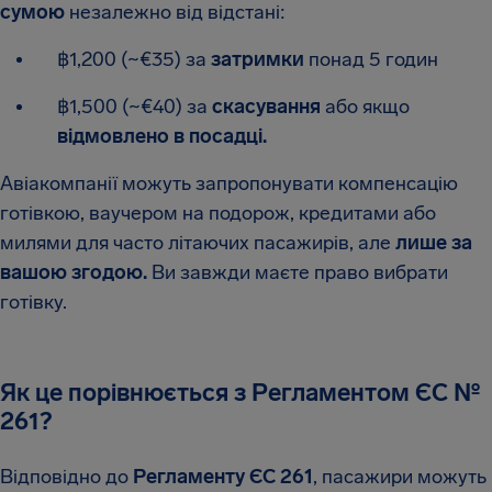
сумою
незалежно від відстані:
฿1,200 (~€35) за
затримки
понад 5 годин
฿1,500 (~€40) за
скасування
або якщо
відмовлено в посадці.
Авіакомпанії можуть запропонувати компенсацію
готівкою, ваучером на подорож, кредитами або
милями для часто літаючих пасажирів, але
лише за
вашою згодою.
Ви завжди маєте право вибрати
готівку.
Як це порівнюється з Регламентом ЄС №
261?
Відповідно до
Регламенту ЄС 261
, пасажири можуть