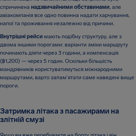
спричинена
надзвичайними обставинами
, але
авіакомпанія все одно повинна надати харчування,
напої та проживання незалежно від причини.
Внутрішні рейси
мають подібну структуру, але з
двома іншими порогами: варіанти зміни маршруту
починають діяти через 3 години, а компенсація
(฿1,200) — через 5 годин. Оскільки більшість
мандрівників користуватимуться міжнародними
маршрутами, варто запам’ятати саме наведені вище
пороги.
Затримка літака з пасажирами на
злітній смузі
Якщо ви вже перебуваєте на борту літака і він