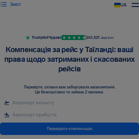
Зміст
UA
AirHelp
Trustpilot
Чудово
241,521
відгуки
Компенсація за рейс у Таїланді: ваші
права щодо затриманих і скасованих
рейсів
Перевірте, скільки вам заборгувала авіакомпанія
.
Це безкоштовно та займає 2 хвилини.
Перевірити компенсацію