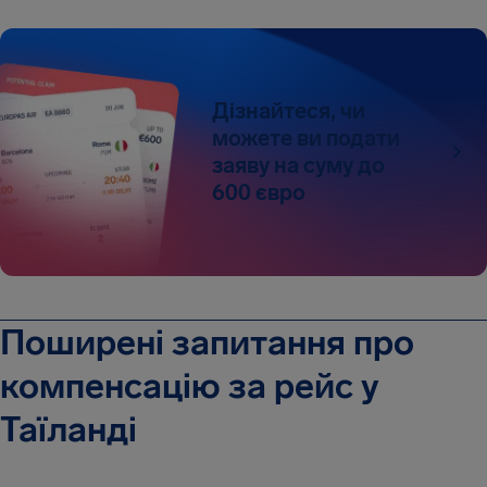
Дізнайтеся, чи
можете ви подати
заяву на суму до
600 євро
Поширені запитання про
компенсацію за рейс у
Таїланді