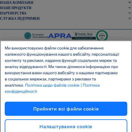
НАША КОМПАНІЯ
НАШІ ПРОДУКТИ
ПАРТНЕРСТВА
СЛУЖБА ПІДТРИМКИ
Ми використовуємо файли cookie для забезпечення
належного функціонування нашого вебсайту, персоналізації
контенту та реклами, надання функцій соціальних мереж та
SocialFacebook
SocialTwitter
SocialInstagram
SocialLinkedin
аналізу відвідуваності. Ми також ділимося інформацією про
використання вами нашого вебсайту з нашими партнерами
ОТРИМАЙТЕ НАШ БЕЗКОШТОВНИЙ ДОДАТОК
в соціальних мережах, партнерами з реклами та
аналітики.
Політика щодо файлів cookie
| Політика
конфіденційності
Умови та положення
Політика конфіденційності
Файли cookie
Прийняти всі файли сookie
Атака на ланцюг постачання Shai-Hulud
Відмова від договору
Українська
Авторське право © 2026 AirHelp
Налаштування cookie