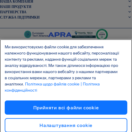
НАША КОМПАНІЯ
НАШІ ПРОДУКТИ
ПАРТНЕРСТВА
СЛУЖБА ПІДТРИМКИ
Ми використовуємо файли cookie для забезпечення
належного функціонування нашого вебсайту, персоналізації
контенту та реклами, надання функцій соціальних мереж та
SocialFacebook
SocialTwitter
SocialInstagram
SocialLinkedin
аналізу відвідуваності. Ми також ділимося інформацією про
використання вами нашого вебсайту з нашими партнерами
ОТРИМАЙТЕ НАШ БЕЗКОШТОВНИЙ ДОДАТОК
в соціальних мережах, партнерами з реклами та
аналітики.
Політика щодо файлів cookie
| Політика
конфіденційності
Умови та положення
Політика конфіденційності
Файли cookie
Прийняти всі файли сookie
Атака на ланцюг постачання Shai-Hulud
Відмова від договору
Українська
Авторське право © 2026 AirHelp
Налаштування cookie