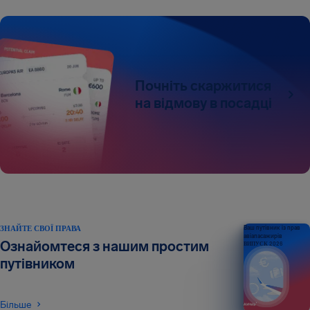
Почніть скаржитися
на відмову в посадці
ЗНАЙТЕ СВОЇ ПРАВА
Ваш путівник із прав
авіапасажирів
Ознайомтеся з нашим простим
ВИПУСК 2026
путівником
Більше