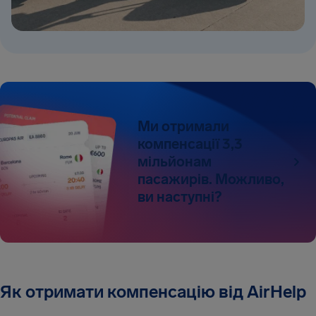
Ми отримали
компенсації 3,3
мільйонам
пасажирів. Можливо,
ви наступні?
Як отримати компенсацію від AirHelp