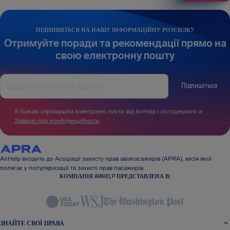
ПІДПИШІТЬСЯ НА НАШУ ІНФОРМАЦІЙНУ РОЗСИЛКУ
Отримуйте поради та рекомендації прямо на
свою електронну пошту
Підпишіться
Я бажаю отримувати електронні листи від AirHelp і погоджуюся із
Заявою про конфіденційність
.
AirHelp входить до Асоціації захисту прав авіапасажирів (APRA), місія якої
полягає у популяризації та захисті прав пасажирів.
КОМПАНІЯ AIRHELP ПРЕДСТАВЛЕНА В:
ЗНАЙТЕ СВОЇ ПРАВА