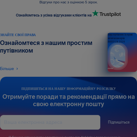
Відгуки про нас з оцінкою 5 зірок.
Ознайомтесь з усіма відгуками клієнтів на
ЗНАЙТЕ СВОЇ ПРАВА
Ваш путівник із прав
авіапасажирів
Ознайомтеся з нашим простим
ВИПУСК 2026
путівником
Більше
ПІДПИШІТЬСЯ НА НАШУ ІНФОРМАЦІЙНУ РОЗСИЛКУ
Отримуйте поради та рекомендації прямо на
свою електронну пошту
Підпишіться