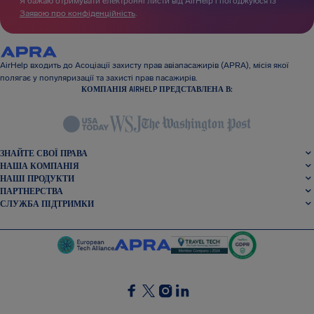
Я бажаю отримувати електронні листи від AirHelp і погоджуюся із
Заявою про конфіденційність
.
AirHelp входить до Асоціації захисту прав авіапасажирів (APRA), місія якої
полягає у популяризації та захисті прав пасажирів.
КОМПАНІЯ AIRHELP ПРЕДСТАВЛЕНА В:
ЗНАЙТЕ СВОЇ ПРАВА
НАША КОМПАНІЯ
НАШІ ПРОДУКТИ
ПАРТНЕРСТВА
СЛУЖБА ПІДТРИМКИ
SocialFacebook
SocialTwitter
SocialInstagram
SocialLinkedin