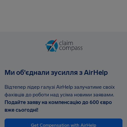
AirHelp
Ми об'єднали зусилля з AirHelp
Відтепер лідер галузі AirHelp залучатиме своїх
фахівців до роботи над усіма новими заявами.
Подайте заяву на компенсацію до 600 євро
вже сьогодні!
Get Compensation with AirHelp