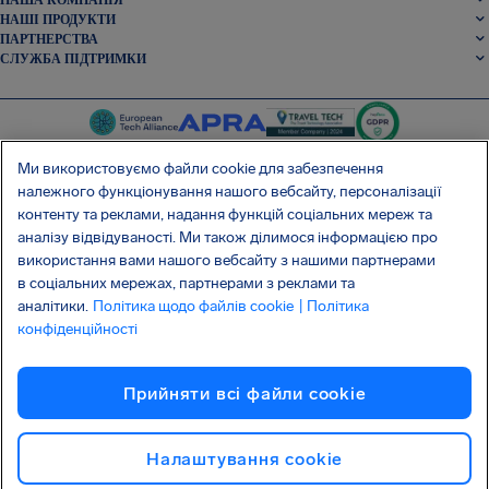
НАШІ ПРОДУКТИ
ПАРТНЕРСТВА
СЛУЖБА ПІДТРИМКИ
Ми використовуємо файли cookie для забезпечення
належного функціонування нашого вебсайту, персоналізації
контенту та реклами, надання функцій соціальних мереж та
SocialFacebook
SocialTwitter
SocialInstagram
SocialLinkedin
аналізу відвідуваності. Ми також ділимося інформацією про
використання вами нашого вебсайту з нашими партнерами
ОТРИМАЙТЕ НАШ БЕЗКОШТОВНИЙ ДОДАТОК
в соціальних мережах, партнерами з реклами та
аналітики.
Політика щодо файлів cookie
| Політика
конфіденційності
Умови та положення
Політика конфіденційності
Файли cookie
Прийняти всі файли сookie
Атака на ланцюг постачання Shai-Hulud
Відмова від договору
Українська
Авторське право © 2026 AirHelp
Налаштування cookie