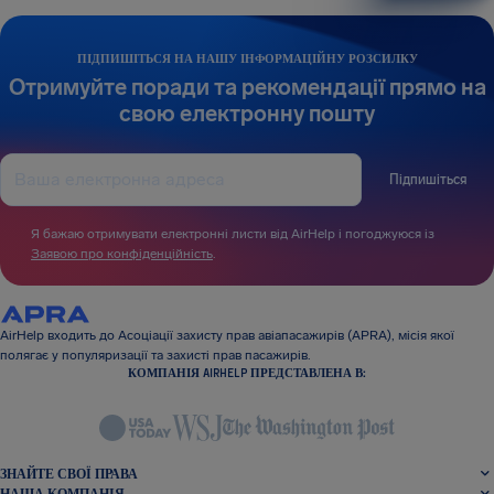
ПІДПИШІТЬСЯ НА НАШУ ІНФОРМАЦІЙНУ РОЗСИЛКУ
Отримуйте поради та рекомендації прямо на
свою електронну пошту
Підпишіться
Я бажаю отримувати електронні листи від AirHelp і погоджуюся із
Заявою про конфіденційність
.
AirHelp входить до Асоціації захисту прав авіапасажирів (APRA), місія якої
полягає у популяризації та захисті прав пасажирів.
КОМПАНІЯ AIRHELP ПРЕДСТАВЛЕНА В:
ЗНАЙТЕ СВОЇ ПРАВА
НАША КОМПАНІЯ