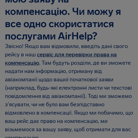
компенсацію. Чи можу я
все одно скористатися
послугами AirHelp?
Звісно! Якщо вам відмовили, введіть дані свого
рейсу в наш
сервіс для перевірки права на
компенсацію
. Там будуть розділи, де ви зможете
надати нам інформацію, отриману від
авіакомпанії щодо вашої початкової заяви
(наприклад, будь-які електронні листи чи текстові
повідомлення від авіакомпанії). Тоді ми зможемо
з'ясувати, чи не було вам безпідставно
відмовлено в компенсації. Якщо ми побачимо, що
ваш рейс дає право на компенсацію, ми
візьмемося за вашу заяву, щоб отримати для вас
компенсацію.