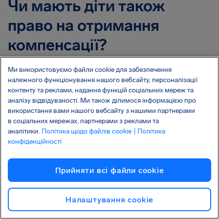
Чи мають діти також
право на отримання
компенсації?
Діти мають право на отримання компенсації після
Ми використовуємо файли cookie для забезпечення
зриву рейсу, якщо в них було заброньоване місце
належного функціонування нашого вебсайту, персоналізації
або якщо вони сплатили повну вартість
контенту та реклами, надання функцій соціальних мереж та
дорослого авіаквитка. В усіх інших випадках,
аналізу відвідуваності. Ми також ділимося інформацією про
використання вами нашого вебсайту з нашими партнерами
будь ласка,
подайте свою заяву
, яку буде
в соціальних мережах, партнерами з реклами та
розглянуто в індивідуальному порядку.
аналітики.
Політика щодо файлів cookie
| Політика
конфіденційності
Чи вплине подання позову
Прийняти всі файли сookie
проти авіакомпанії на мою
можливість подорожувати
Налаштування cookie