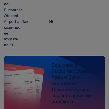
до
Bucharest
Otopeni
Airport з
Так
Ні
країн, що
не
входять
до ЄС
Ваш рейс з
Bucharest Otopeni
Airport було
скасовано?
Дізнайтеся, яка
компенсація вам
належить