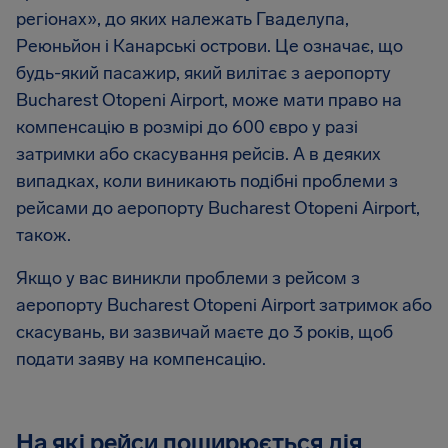
регіонах», до яких належать Гваделупа,
Реюньйон і Канарські острови. Це означає, що
будь-який пасажир, який вилітає з аеропорту
Bucharest Otopeni Airport
, може мати право на
компенсацію в розмірі до
600 євро
у разі
затримки або скасування рейсів. А в деяких
випадках, коли виникають подібні проблеми з
рейсами до аеропорту
Bucharest Otopeni Airport
,
також.
Якщо у вас виникли проблеми з рейсом з
аеропорту
Bucharest Otopeni Airport
затримок або
скасувань, ви зазвичай маєте до 3 років, щоб
подати заяву на компенсацію.
На які рейси поширюється дія