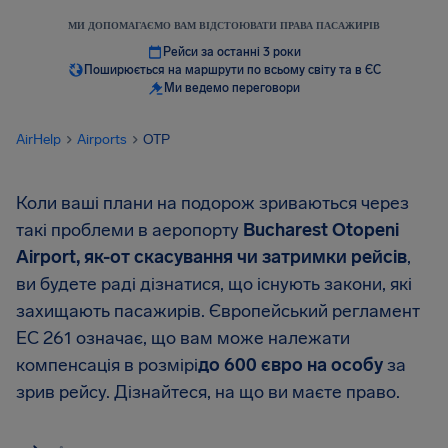
МИ ДОПОМАГАЄМО ВАМ ВІДСТОЮВАТИ ПРАВА ПАСАЖИРІВ
Рейси за останні 3 роки
Поширюється на маршрути по всьому світу та в ЄС
Ми ведемо переговори
AirHelp
Airports
OTP
Коли ваші плани на подорож зриваються через
такі проблеми в аеропорту
Bucharest Otopeni
Airport
, як-от скасування чи затримки рейсів
,
ви будете раді дізнатися, що існують закони, які
захищають пасажирів. Європейський регламент
EC 261 означає, що вам може належати
компенсація в розмірі
до
600 євро
на особу
за
зрив рейсу. Дізнайтеся, на що ви маєте право.