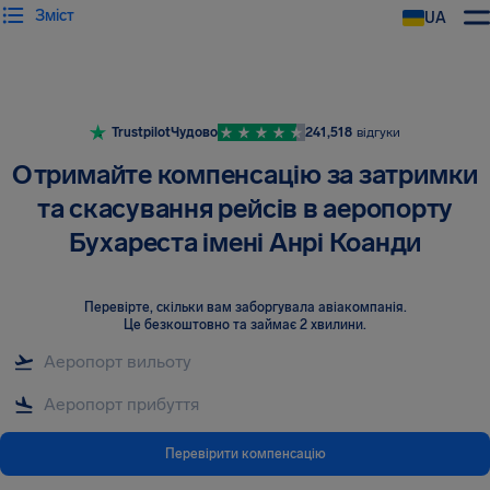
Зміст
UA
AirHelp
Trustpilot
Чудово
241,518
відгуки
Отримайте компенсацію за затримки
та скасування рейсів в аеропорту
Бухареста імені Анрі Коанди
Перевірте, скільки вам заборгувала авіакомпанія
.
Це безкоштовно та займає 2 хвилини.
Перевірити компенсацію