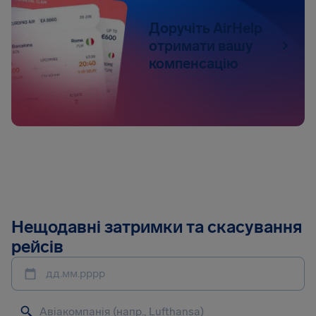
Доручіть AirHelp
отримати вашу
компенсацію
Нещодавні затримки та скасування
рейсів
дд.мм.рррр