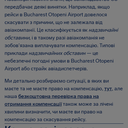
передбачає деякі винятки. Наприклад, якщо
рейси в Bucharest Otopeni Airport довелося
скасувати з причини, що не залежала від
авіакомпанії. Це класифікується як
надзвичайні
обставини
, і в такому разі авіакомпанія не
зобов'язана виплачувати компенсацію. Типові
приклади
надзвичайних обставин
— це
небезпечні погодні умови в Bucharest Otopeni
Airport або страйк авіадиспетчерів.
Ми детально розбираємо ситуації, в яких ви
маєте та не маєте право на компенсацію,
тут
, але
наша
безкоштовна перевірка права на
отримання компенсації
також може за лічені
хвилини визначити, чи маєте ви право на
компенсацію за скасування рейсу.