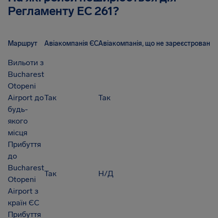
Регламенту EC 261?
Маршрут
Авіакомпанія ЄС
Авіакомпанія, що не зареєстрована 
Вильоти з
Bucharest
Otopeni
Airport до
Так
Так
будь-
якого
місця
Прибуття
до
Bucharest
Так
Н/Д
Otopeni
Airport з
країн ЄС
Прибуття