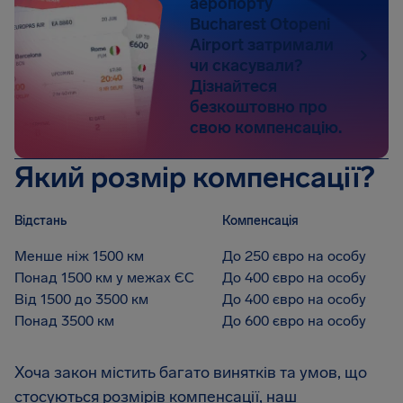
аеропорту
Bucharest Otopeni
Airport затримали
чи скасували?
Дізнайтеся
безкоштовно про
свою компенсацію.
Який розмір компенсації?
Відстань
Компенсація
Менше ніж 1500 км
До 250 євро на особу
Понад 1500 км у межах ЄС
До 400 євро на особу
Від 1500 до 3500 км
До 400 євро на особу
Понад 3500 км
До 600 євро на особу
Хоча закон містить багато винятків та умов, що
стосуються розмірів компенсації, наш