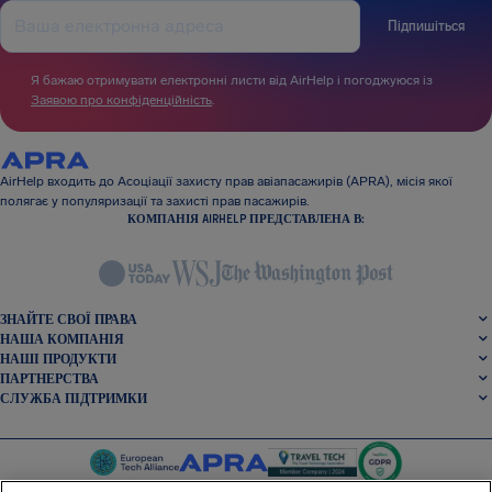
Підпишіться
Я бажаю отримувати електронні листи від AirHelp і погоджуюся із
Заявою про конфіденційність
.
AirHelp входить до Асоціації захисту прав авіапасажирів (APRA), місія якої
полягає у популяризації та захисті прав пасажирів.
КОМПАНІЯ AIRHELP ПРЕДСТАВЛЕНА В:
ЗНАЙТЕ СВОЇ ПРАВА
НАША КОМПАНІЯ
НАШІ ПРОДУКТИ
ПАРТНЕРСТВА
СЛУЖБА ПІДТРИМКИ