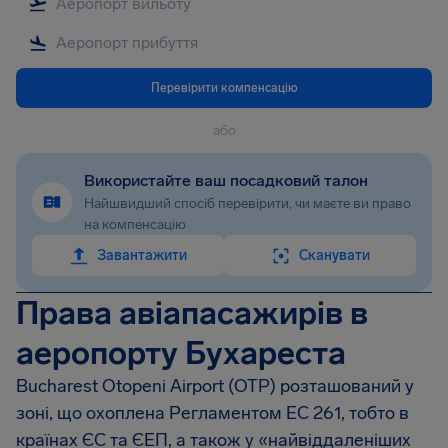
Перевірити компенсацію
або
Використайте ваш посадковий талон
Найшвидший спосіб перевірити, чи маєте ви право
на компенсацію
Завантажити
Сканувати
Права авіапасажирів в
аеропорту Бухареста
Bucharest Otopeni Airport
(OTP) розташований у
зоні, що охоплена Регламентом EC 261, тобто в
країнах ЄС та ЄЕП, а також у «найвіддаленіших