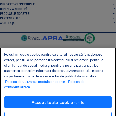
CUNOAȘTE-ȚI DREPTURILE
COMPANIA NOASTRĂ
PRODUSELE NOASTRE
PARTENERIATE
ASISTENȚĂ
Folosim module cookie pentru ca site-ul nostru să funcționeze
corect, pentru a ne personaliza conținutul și reclamele, pentru a
SocialFacebook
SocialTwitter
SocialInstagram
SocialLinkedin
oferi funcții de social media și pentru a ne analiza traficul. De
asemenea, partajăm informații despre utilizarea site-ului nostru
OBȚINE APLICAȚIA NOASTRĂ GRATUITĂ
cu partenerii noștri de social media, de publicitate și analiză.
Politica de utilizare a modulelor cookie
| Politica de
confidențialitate
Termeni și condiții
Politica de confidențialitate
Cookie-uri
Informații de contact
Accept toate cookie-urile
Atacul asupra lanțului de aprovizionare Shai-Hulud
Retragere din contract