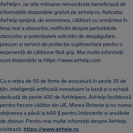
AirHelp+, iar alte milioane nenumărate beneficiază de
informațiile disponibile gratuit pe airhelp.ro. Aplicația
AirHelp sprijină, de asemenea, călătorii cu urmărirea în
timp real a zborurilor, notificări despre perturbările
zborurilor și potențialele solicitări de despăgubire,
precum și servicii de protecție suplimentare pentru o
experiență de călătorie fără griji. Mai multe informații
sunt disponibile la https://www.airhelp.com
Cu o rețea de 50 de firme de avocatură în peste 35 de
țări, inteligență artificială inovatoare la bază și o echipă
dedicată de peste 400 de AirHelpers, AirHelp facilitează
pentru fiecare călător din UE, Marea Britanie și nu numai
obținerea a până la 600 $ pentru întârzierile și anulările
de zboruri. Pentru mai multe informații despre AirHelp,
vizitează:
https://www.airhelp.ro
.