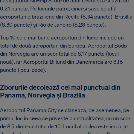
câștigătorul AirHelp Score de anul trecut și a scăzut cu
0,21 puncte. Pe locurile patru, cinci și șase se află
aeroporturile braziliene din Recife (8,34 puncte), Brasília
(8,30 puncte) și Rio de Janeiro (8,28 puncte).
Top 10 cele mai bune aeroporturi din lume include un
total de două aeroporturi din Europa: Aeroportul Bodø
din Norvegia are un scor total de 8,17 puncte (locul
nouă), iar Aeroportul Billund din Danemarca are 8,16
puncte (locul zece).
Zborurile decolează cel mai punctual din
Panama, Norvegia și Brazilia
Aeroportul Panama City se clasează, de asemenea, pe
primul loc în ceea ce privește punctualitatea, cu un scor
de 8,9 dintr-un total de 10. Locul al doilea este împărțit