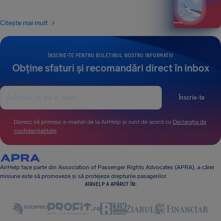
Citește mai mult
ÎNSCRIE-TE PENTRU BULETINUL NOSTRU INFORMATIV
Obține sfaturi și recomandări direct în inbox
Înscrie-te
Doresc să primesc e-mailuri de la AirHelp și sunt de acord cu
Declarația de
confidențialitate
.
AirHelp face parte din Association of Passenger Rights Advocates (APRA), a cărei
misiune este să promoveze și să protejeze drepturile pasagerilor.
AIRHELP A APĂRUT ÎN: