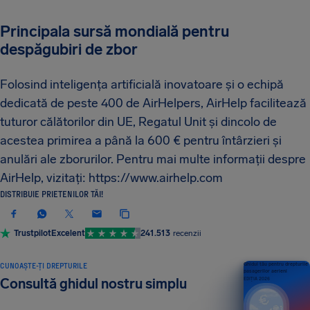
Principala sursă mondială pentru
despăgubiri de zbor
Folosind inteligența artificială inovatoare și o echipă
dedicată de peste 400 de AirHelpers, AirHelp facilitează
tuturor călătorilor din UE, Regatul Unit și dincolo de
acestea primirea a până la 600 € pentru întârzieri și
anulări ale zborurilor. Pentru mai multe informații despre
AirHelp, vizitați: https://www.airhelp.com
DISTRIBUIE PRIETENILOR TĂI!
Trustpilot
Excelent
241.513
recenzii
CUNOAȘTE-ȚI DREPTURILE
Ghidul tău pentru drepturile
pasagerilor aerieni
Consultă ghidul nostru simplu
EDIȚIA 2026