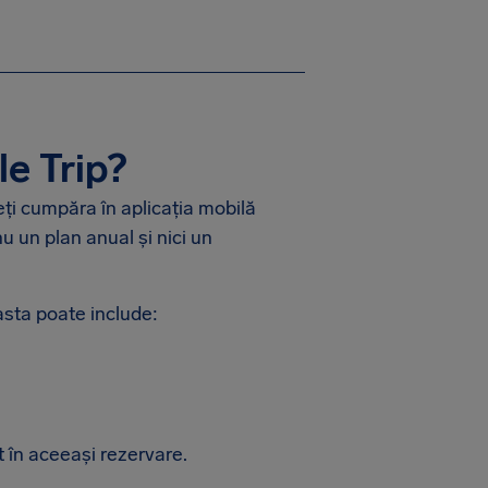
le Trip?
eți cumpăra în aplicația mobilă
u un plan anual și nici un
asta poate include:
t în aceeași rezervare.