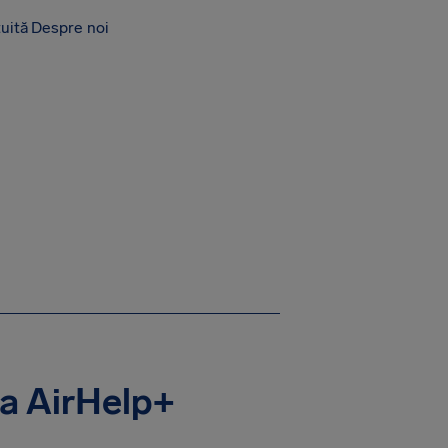
tuită
Despre noi
ia AirHelp+