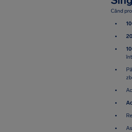
Sing
Când prot
10
20
10
în
Pâ
zb
Ac
Ac
Re
As