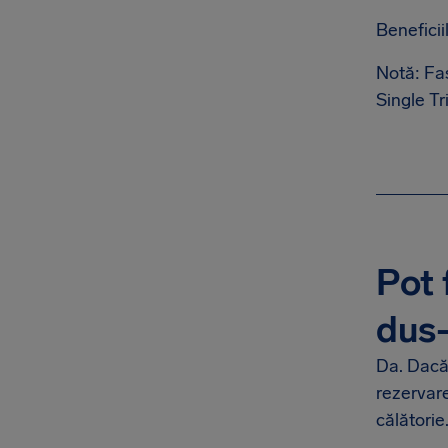
Beneficiil
Notă: Fas
Single Tr
Pot 
dus-
Da. Dacă 
rezervar
călătorie