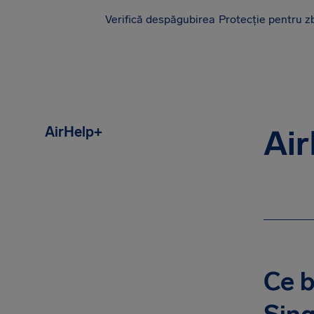
Verifică despăgubirea
Protecție pentru z
AirHelp
AirHelp+
Ai
Ce b