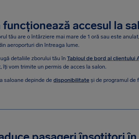
funcționează accesul la sa
ul tău are o întârziere mai mare de 1 oră sau este anulat,
in aeroporturi din întreaga lume.
gă detaliile zborului tău în
Tabloul de bord al clientului
, îți vom trimite un permis de acces la salon.
la saloane depinde de
disponibilitate
și de programul de 
aduce pasageri însoțitori în