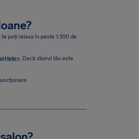
loane?
 te poți relaxa în peste 1.300 de
 AirHelp+
. Dacă zborul tău este
funcționare.
 salon?