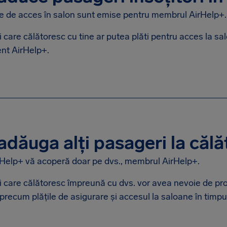
 de acces în salon sunt emise pentru membrul AirHelp+. A
 care călătoresc cu tine ar putea plăti pentru acces la sal
t AirHelp+.
adăuga alți pasageri la căl
Help+ vă acoperă doar pe dvs., membrul AirHelp+.
i care călătoresc împreună cu dvs. vor avea nevoie de p
 precum plățile de asigurare și accesul la saloane în timpul