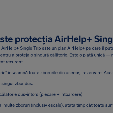
ste protecția AirHelp+ Sing
 AirHelp+ Single Trip este un plan AirHelp+ pe care îl put
entru a proteja o singură călătorie. Este o plată unică — n
t recurent.
rie” înseamnă toate zborurile din aceeași rezervare. Ace
 singur zbor dus.
călătorie dus-întors (plecare + întoarcere).
i multe zboruri (inclusiv escale), atâta timp cât toate sun