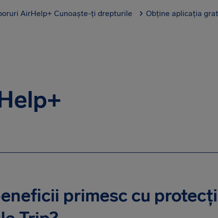
boruri AirHelp+
Cunoaște-ți drepturile
Obține aplicația gra
rHelp+
eneficii primesc cu protecț