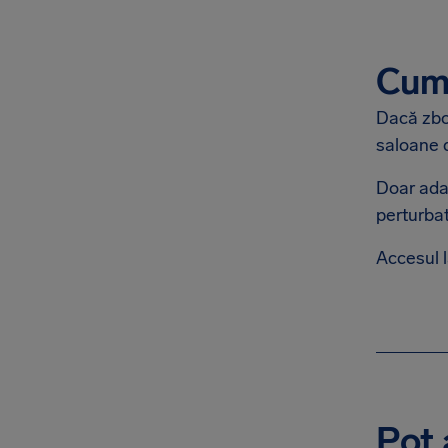
Cum 
Dacă zbor
saloane d
Doar adau
perturbat
Accesul 
Pot 