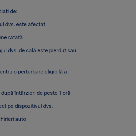
iați de:
l dvs. este afectat
une ratată
ul dvs. de cală este pierdut sau
tru o perturbare eligibilă a
după întârzieri de peste 1 oră
ect pe dispozitivul dvs.
chirieri auto