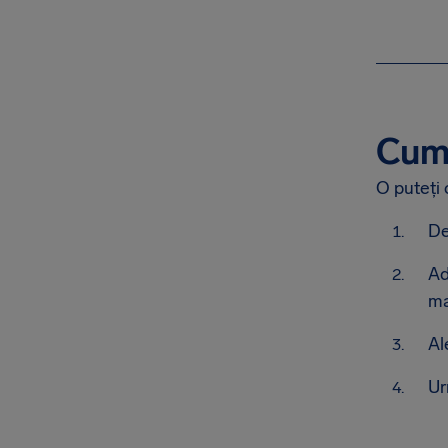
Cum 
O puteți 
De
Ad
ma
Al
Ur