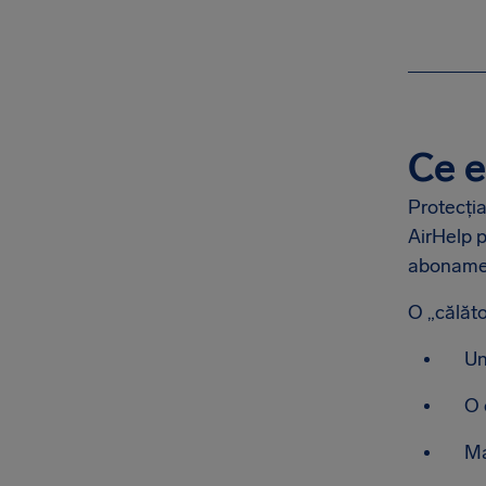
Ce e
Protecția
AirHelp p
abonamen
O „călăto
Un
O 
Ma