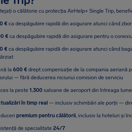
le Trip?
ejați o călătorie cu protecția AirHelp+ Single Trip, benefic
0 €
ca despăgubire rapidă din asigurare atunci când zboru
0 €
ca despăgubire rapidă din asigurare pentru o conexi
0 €
ca despăgubire rapidă din asigurare atunci când bagaj
târziat
nă la
600 €
drept compensație de la compania aeriană pen
orului — fără deducerea niciunui comision de serviciu
ces la peste
1.300
saloane de aeroport din întreaga lume 
tualizări în timp real
— inclusiv schimbări ale porții — dir
duceri
premium pentru călătorii
, inclusiv la hoteluri și în
istență de specialitate
24/7