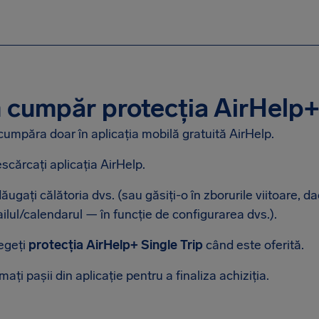
cumpăr protecția AirHelp+ 
cumpăra doar în aplicația mobilă gratuită AirHelp.
scărcați aplicația AirHelp.
ăugați călătoria dvs. (sau găsiți-o în zborurile viitoare, da
ilul/calendarul — în funcție de configurarea dvs.).
egeți
protecția AirHelp+ Single Trip
când este oferită.
mați pașii din aplicație pentru a finaliza achiziția.