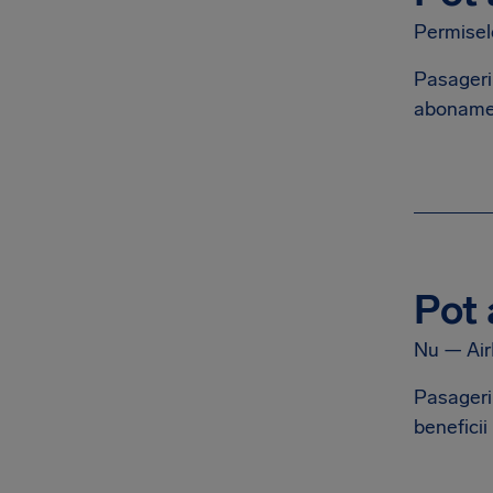
Permisele
Pasagerii
abonamen
Pot 
Nu — Air
Pasageri
beneficii