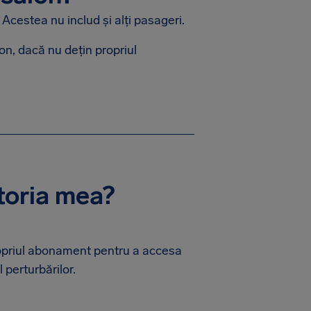
cestea nu includ și alți pasageri.
on, dacă nu dețin propriul
ătoria mea?
ropriul abonament pentru a accesa
 perturbărilor.