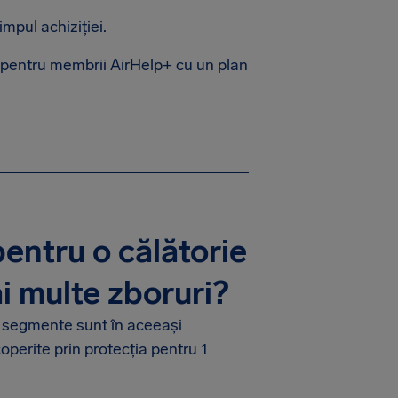
impul achiziției.
pentru membrii AirHelp+ cu un plan
pentru o călătorie
i multe zboruri?
e segmente sunt în aceeași
operite prin protecția pentru 1