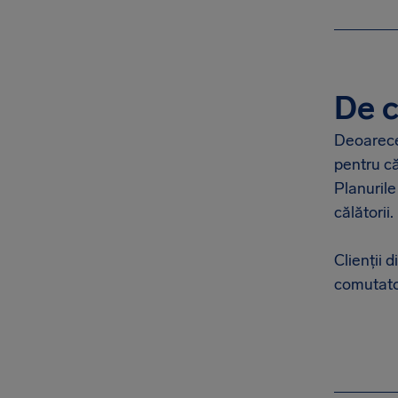
De c
Deoarece 
pentru că
Planurile
călătorii
Clienții 
comutator