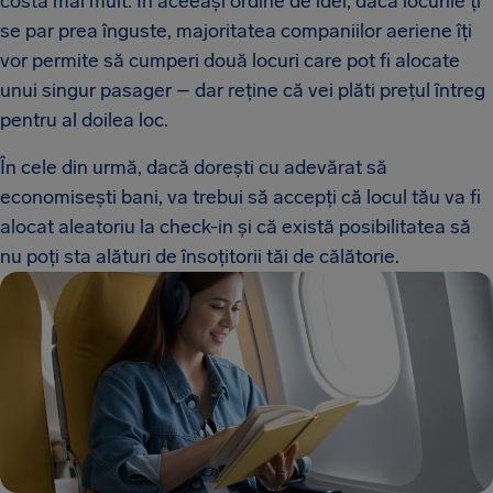
costă mai mult. În aceeași ordine de idei, dacă locurile ți
se par prea înguste, majoritatea companiilor aeriene îți
vor permite să cumperi două locuri care pot fi alocate
unui singur pasager – dar reține că vei plăti prețul întreg
pentru al doilea loc.
În cele din urmă, dacă dorești cu adevărat să
economisești bani, va trebui să accepți că locul tău va fi
alocat aleatoriu la check-in și că există posibilitatea să
nu poți sta alături de însoțitorii tăi de călătorie.