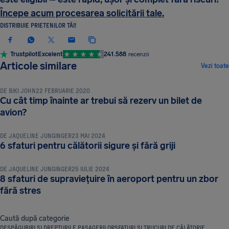
Începe acum procesarea solicitării tale.
DISTRIBUIE PRIETENILOR TĂI!
Trustpilot
Excelent
241.588
recenzii
SFATURI ȘI TRUCURI DE CĂLĂTORIE
Articole similare
Vezi toate
DE
BIKI JOHN
22 FEBRUARIE 2020
Cu cât timp înainte ar trebui să rezerv un bilet de
SFATURI ȘI TRUCURI DE CĂLĂTORIE
avion?
DE
JAQUELINE JUNGINGER
23 MAI 2024
SFATURI ȘI TRUCURI DE CĂLĂTORIE
6 sfaturi pentru călătorii sigure și fără griji
DE
JAQUELINE JUNGINGER
25 IULIE 2024
8 sfaturi de supraviețuire în aeroport pentru un zbor
fără stres
Caută după categorie
DESPĂGUBIRI ȘI DREPTURILE PASAGERILOR
SFATURI ȘI TRUCURI DE CĂLĂTORIE