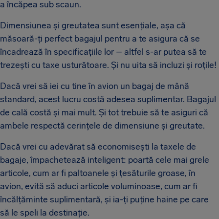
a încăpea sub scaun.
Dimensiunea și greutatea sunt esențiale, așa că
măsoară-ți perfect bagajul pentru a te asigura că se
încadrează în specificațiile lor – altfel s-ar putea să te
trezești cu taxe usturătoare. Și nu uita să incluzi și roțile!
Dacă vrei să iei cu tine în avion un bagaj de mână
standard, acest lucru costă adesea suplimentar. Bagajul
de cală costă și mai mult. Și tot trebuie să te asiguri că
ambele respectă cerințele de dimensiune și greutate.
Dacă vrei cu adevărat să economisești la taxele de
bagaje, împachetează inteligent: poartă cele mai grele
articole, cum ar fi paltoanele și țesăturile groase, în
avion, evită să aduci articole voluminoase, cum ar fi
încălțăminte suplimentară, și ia-ți puține haine pe care
să le speli la destinație.