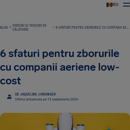
RO
AirHelp
SFATURI ȘI TRUCURI DE
BLOG
6 SFATURI PENTRU ZBORURILE CU COMPANII AERIENE LOW-COST
CĂLĂTORIE
6 sfaturi pentru zborurile
cu companii aeriene low-
cost
DE JAQUELINE JUNGINGER
JJ
Ultima actualizare pe 13 septembrie 2024