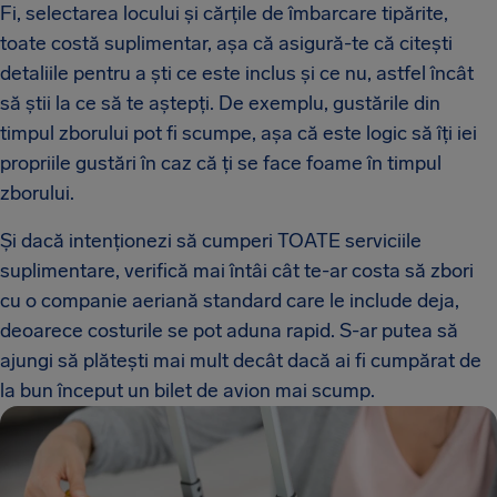
Fi, selectarea locului și cărțile de îmbarcare tipărite,
toate costă suplimentar, așa că asigură-te că citești
detaliile pentru a ști ce este inclus și ce nu, astfel încât
să știi la ce să te aștepți. De exemplu, gustările din
timpul zborului pot fi scumpe, așa că este logic să îți iei
propriile gustări în caz că ți se face foame în timpul
zborului.
Și dacă intenționezi să cumperi TOATE serviciile
suplimentare, verifică mai întâi cât te-ar costa să zbori
cu o companie aeriană standard care le include deja,
deoarece costurile se pot aduna rapid. S-ar putea să
ajungi să plătești mai mult decât dacă ai fi cumpărat de
la bun început un bilet de avion mai scump.