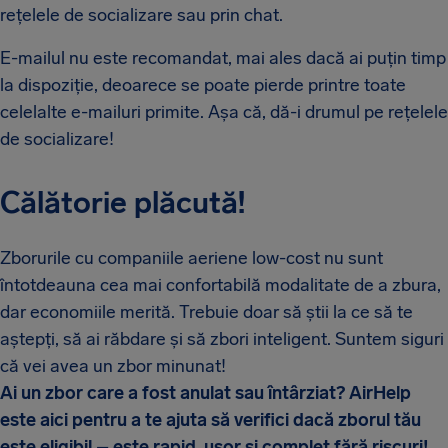
rețelele de socializare sau prin chat.
E-mailul nu este recomandat, mai ales dacă ai puțin timp
la dispoziție, deoarece se poate pierde printre toate
celelalte e-mailuri primite. Așa că, dă-i drumul pe rețelele
de socializare!
Călătorie plăcută!
Zborurile cu companiile aeriene low-cost nu sunt
întotdeauna cea mai confortabilă modalitate de a zbura,
dar economiile merită. Trebuie doar să știi la ce să te
aștepți, să ai răbdare și să zbori inteligent. Suntem siguri
că vei avea un zbor minunat!
Ai un zbor care a fost anulat sau întârziat? AirHelp
este aici pentru a te ajuta să verifici dacă zborul tău
este eligibil – este rapid, ușor și complet fără riscuri!