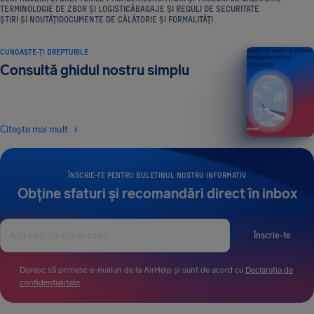
TERMINOLOGIE DE ZBOR ȘI LOGISTICĂ
BAGAJE ȘI REGULI DE SECURITATE
ȘTIRI ȘI NOUTĂȚI
DOCUMENTE DE CĂLĂTORIE ȘI FORMALITĂȚI
CUNOAȘTE-ȚI DREPTURILE
Ghidul tău pentru drepturile
pasagerilor aerieni
Consultă ghidul nostru simplu
EDIȚIA 2026
Citește mai mult
ÎNSCRIE-TE PENTRU BULETINUL NOSTRU INFORMATIV
Obține sfaturi și recomandări direct în inbox
Înscrie-te
Doresc să primesc e-mailuri de la AirHelp și sunt de acord cu
Declarația de
confidențialitate
.