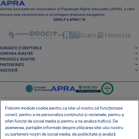
AirHelp face parte din Association of Passenger Rights Advocates (APRA), a cărei
misiune este să promoveze și să protejeze drepturile pasagerilor.
AIRHELP A APĂRUT ÎN:
CUNOAȘTE-ȚI DREPTURILE
COMPANIA NOASTRĂ
PRODUSELE NOASTRE
PARTENERIATE
ASISTENȚĂ
Folosim module cookie pentru ca site-ul nostru să funcționeze
corect, pentru a ne personaliza conținutul și reclamele, pentru a
SocialFacebook
SocialTwitter
SocialInstagram
SocialLinkedin
oferi funcții de social media și pentru a ne analiza traficul. De
asemenea, partajăm informații despre utilizarea site-ului nostru
OBȚINE APLICAȚIA NOASTRĂ GRATUITĂ
cu partenerii noștri de social media, de publicitate și analiză.