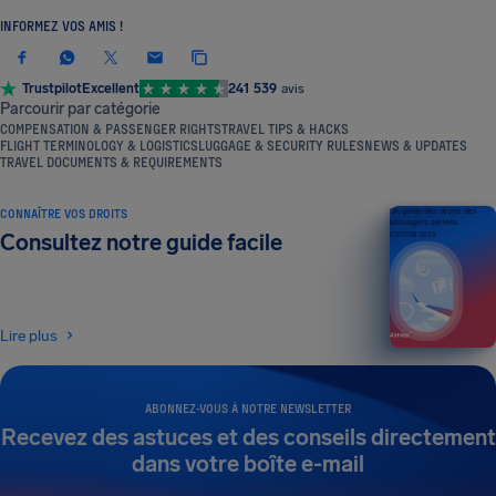
INFORMEZ VOS AMIS !
Trustpilot
Excellent
241 539
avis
Parcourir par catégorie
COMPENSATION & PASSENGER RIGHTS
TRAVEL TIPS & HACKS
FLIGHT TERMINOLOGY & LOGISTICS
LUGGAGE & SECURITY RULES
NEWS & UPDATES
TRAVEL DOCUMENTS & REQUIREMENTS
CONNAÎTRE VOS DROITS
Un guide des droits des
passagers aériens
Consultez notre guide facile
ÉDITION 2026
Lire plus
ABONNEZ-VOUS À NOTRE NEWSLETTER
Recevez des astuces et des conseils directement
dans votre boîte e-mail