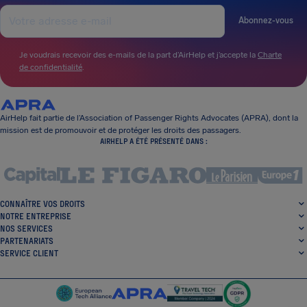
Abonnez-vous
Je voudrais recevoir des e-mails de la part d’AirHelp et j’accepte la
Charte
de confidentialité
.
AirHelp fait partie de l’Association of Passenger Rights Advocates (APRA), dont la
mission est de promouvoir et de protéger les droits des passagers.
AIRHELP A ÉTÉ PRÉSENTÉ DANS :
CONNAÎTRE VOS DROITS
NOTRE ENTREPRISE
NOS SERVICES
PARTENARIATS
SERVICE CLIENT