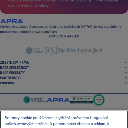
Chci dostávat e-maily od společnosti AirHelp a souhlasím s
Prohlášením
o ochraně osobních údajů
.
AirHelp je součástí Asociace obhájců práv cestujících (APRA), jejímž posláním je
prosazovat a chránit práva cestujících.
ZMÍNILI SE O AIRHELP:
ZNEJTE SVÁ PRÁVA
NAŠE SPOLEČNOST
NAŠE PRODUKTY
PARTNERSTVÍ
PODPORA
Soubory cookie používáme k zajištění správného fungování
našich webových stránek, k personalizaci obsahu a reklam, k
SocialFacebook
SocialTwitter
SocialInstagram
SocialLinkedin