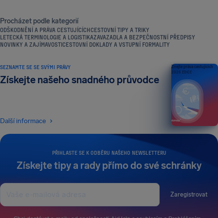
Procházet podle kategorií
ODŠKODNĚNÍ A PRÁVA CESTUJÍCÍCH
CESTOVNÍ TIPY A TRIKY
LETECKÁ TERMINOLOGIE A LOGISTIKA
ZAVAZADLA A BEZPEČNOSTNÍ PŘEDPISY
NOVINKY A ZAJÍMAVOSTI
CESTOVNÍ DOKLADY A VSTUPNÍ FORMALITY
SEZNAMTE SE SE SVÝMI PRÁVY
Znejte práva cestujících
2026 EDICE
Získejte našeho snadného průvodce
Další informace
PŘIHLASTE SE K ODBĚRU NAŠEHO NEWSLETTERU
Získejte tipy a rady přímo do své schránky
Zaregistrovat