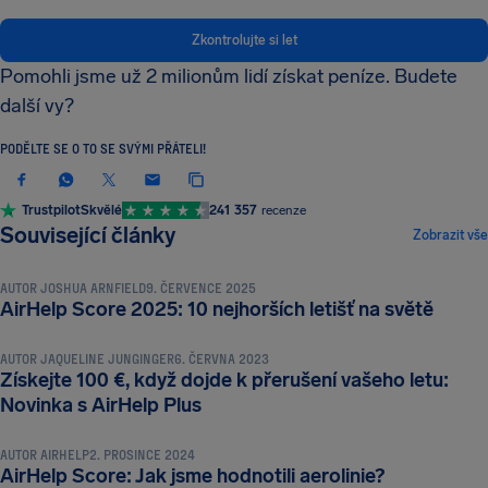
Zkontrolujte si let
Pomohli jsme už 2 milionům lidí získat peníze. Budete
další vy?
PODĚLTE SE O TO SE SVÝMI PŘÁTELI!
Trustpilot
Skvělé
241 357
recenze
NOVINKY A ZAJÍMAVOSTI
Související články
Zobrazit vše
AUTOR
JOSHUA ARNFIELD
9. ČERVENCE 2025
NOVINKY A ZAJÍMAVOSTI
AirHelp Score 2025: 10 nejhorších letišť na světě
AUTOR
JAQUELINE JUNGINGER
6. ČERVNA 2023
Získejte 100 €, když dojde k přerušení vašeho letu:
NOVINKY A ZAJÍMAVOSTI
Novinka s AirHelp Plus
AUTOR
AIRHELP
2. PROSINCE 2024
AirHelp Score: Jak jsme hodnotili aerolinie?