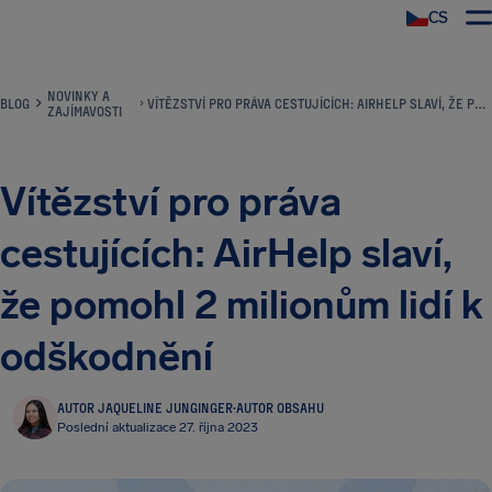
CS
NOVINKY A
BLOG
VÍTĚZSTVÍ PRO PRÁVA CESTUJÍCÍCH: AIRHELP SLAVÍ, ŽE POMOHL 2 MILIONŮM LIDÍ K ODŠKODNĚNÍ
ZAJÍMAVOSTI
Vítězství pro práva
cestujících: AirHelp slaví,
že pomohl 2 milionům lidí k
odškodnění
AUTOR JAQUELINE JUNGINGER
·
AUTOR OBSAHU
Poslední aktualizace 27. října 2023