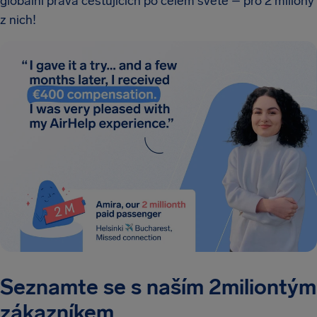
globální práva cestujících po celém světě – pro 2 miliony
z nich!
Seznamte se s naším 2miliontým
zákazníkem