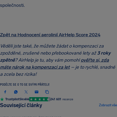
společnosti.
Zpět na Hodnocení aerolinií AirHelp Score 2024
Věděli jste také, že můžete žádat o kompenzaci za
zpožděné, zrušené nebo přebookované lety až
3 roky
zpětně
? AirHelp je tu, aby vám pomohl
ověřte si, zda
máte nárok na kompenzaci za let
– je to rychlé, snadné
a zcela bez rizika!
PODĚLTE SE O TO SE SVÝMI PŘÁTELI!
Trustpilot
Skvělé
241 601
recenze
NOVINKY A ZAJÍMAVOSTI
Související články
Zobrazit vše