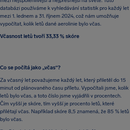
mezi nejspolehlivější a nejpřesnější na světě. Tuto
databázi používáme k vyhledávání statistik pro každý let
mezi 1. lednem a 31. říjnem 2024, což nám umožňuje
vypočítat, kolik letů dané aerolinie bylo včas.
Včasnost letů tvoří 33,33 % skóre
Co se počítá jako „včas“?
Za včasný let považujeme každý let, který přiletěl do 15
minut od plánovaného času příletu. Vypočítali jsme, kolik
letů bylo včas, a toto číslo jsme vyjádřili v procentech.
Čím vyšší je skóre, tím vyšší je procento letů, které
přilétají včas. Například skóre 8,5 znamená, že 85 % letů
bylo včas.