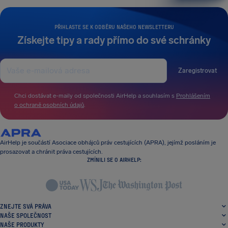
PŘIHLASTE SE K ODBĚRU NAŠEHO NEWSLETTERU
Získejte tipy a rady přímo do své schránky
Zaregistrovat
Chci dostávat e-maily od společnosti AirHelp a souhlasím s
Prohlášením
o ochraně osobních údajů
.
AirHelp je součástí Asociace obhájců práv cestujících (APRA), jejímž posláním je
prosazovat a chránit práva cestujících.
ZMÍNILI SE O AIRHELP:
ZNEJTE SVÁ PRÁVA
NAŠE SPOLEČNOST
NAŠE PRODUKTY