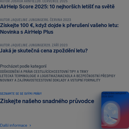
AUTOR
JOSHUA ARNFIELD
9. ČERVENCE 2025
NOVINKY A ZAJÍMAVOSTI
AirHelp Score 2025: 10 nejhorších letišť na světě
AUTOR
JAQUELINE JUNGINGER
6. ČERVNA 2023
Získejte 100 €, když dojde k přerušení vašeho letu:
NOVINKY A ZAJÍMAVOSTI
Novinka s AirHelp Plus
AUTOR
JAQUELINE JUNGINGER
29. ZÁŘÍ 2023
Jaká je skutečná cena zpoždění letu?
Procházet podle kategorií
ODŠKODNĚNÍ A PRÁVA CESTUJÍCÍCH
CESTOVNÍ TIPY A TRIKY
LETECKÁ TERMINOLOGIE A LOGISTIKA
ZAVAZADLA A BEZPEČNOSTNÍ PŘEDPISY
NOVINKY A ZAJÍMAVOSTI
CESTOVNÍ DOKLADY A VSTUPNÍ FORMALITY
SEZNAMTE SE SE SVÝMI PRÁVY
Znejte práva cestujících
2026 EDICE
Získejte našeho snadného průvodce
Další informace