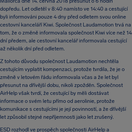
Mallorca dne 14. června 2018 přesunut o 6 hodin
dopředu. Let odletěl v 8:40 namísto ve 14:40 a cestující
byli informováni pouze 4 dny před odletem svou online
cestovní kanceláří Kiwi. Společnost Laudamotion trvá na
tom, že o změně informovala společnost Kiwi více než 14
dní předem, ale cestovní kancelář informovala cestující
až několik dní před odletem.
Z tohoto důvodu společnost Laudamotion nechtěla
cestujícím vyplatit kompenzaci, protože tvrdila, že je o
změně v letovém řádu informovala včas a že let byl
přesunut na dřívější dobu, nikoli zpožděn. Společnost
AirHelp však tvrdí, že cestující by měli dostávat
informace o svém letu přímo od aerolinie, protože
komunikace s cestujícími je její povinností, a že dřívější
let způsobil stejné nepříjemnosti jako let zrušený.
ESD rozhodl ve prospěch společnosti AirHelp a