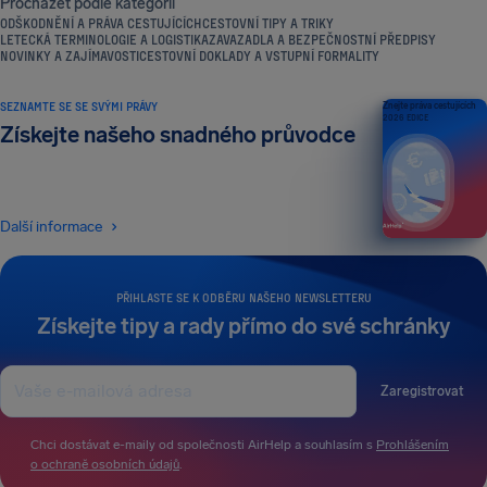
Procházet podle kategorií
ODŠKODNĚNÍ A PRÁVA CESTUJÍCÍCH
CESTOVNÍ TIPY A TRIKY
LETECKÁ TERMINOLOGIE A LOGISTIKA
ZAVAZADLA A BEZPEČNOSTNÍ PŘEDPISY
NOVINKY A ZAJÍMAVOSTI
CESTOVNÍ DOKLADY A VSTUPNÍ FORMALITY
SEZNAMTE SE SE SVÝMI PRÁVY
Znejte práva cestujících
2026 EDICE
Získejte našeho snadného průvodce
Další informace
PŘIHLASTE SE K ODBĚRU NAŠEHO NEWSLETTERU
Získejte tipy a rady přímo do své schránky
Zaregistrovat
Chci dostávat e-maily od společnosti AirHelp a souhlasím s
Prohlášením
o ochraně osobních údajů
.