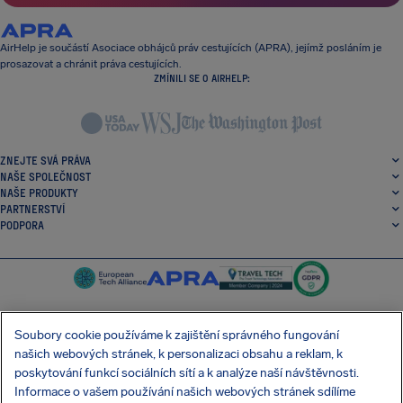
AirHelp je součástí Asociace obhájců práv cestujících (APRA), jejímž posláním je
prosazovat a chránit práva cestujících.
ZMÍNILI SE O AIRHELP:
ZNEJTE SVÁ PRÁVA
NAŠE SPOLEČNOST
NAŠE PRODUKTY
PARTNERSTVÍ
PODPORA
Soubory cookie používáme k zajištění správného fungování
našich webových stránek, k personalizaci obsahu a reklam, k
SocialFacebook
SocialTwitter
SocialInstagram
SocialLinkedin
poskytování funkcí sociálních sítí a k analýze naší návštěvnosti.
Informace o vašem používání našich webových stránek sdílíme
STÁHNĚTE SI NAŠI BEZPLATNOU APLIKACI