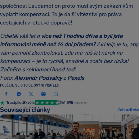
společnost Laudamotion proto musí svým zákazníkům
vyplatit kompenzaci. To je další vítězství pro práva
cestujících v letecké dopravě!
Odletěl váš let o
více než 1 hodinu dříve a byli jste
informováni méně než 14 dní předem?
AirHelp je tu, aby
vám pomohl zkontrolovat, zda má váš let nárok na
kompenzaci – je to rychlé, snadné a zcela bez rizika!
Začněte s reklamací hned teď.
Foto:
Alexandr Podvalny
z
Pexels
PODĚLTE SE O TO SE SVÝMI PŘÁTELI!
Trustpilot
Skvělé
241 595
recenze
Související články
Zobrazit vše