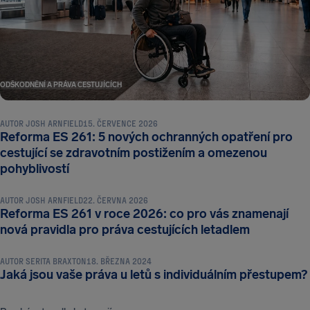
ODŠKODNĚNÍ A PRÁVA CESTUJÍCÍCH
AUTOR
JOSH ARNFIELD
15. ČERVENCE 2026
Reforma ES 261: 5 nových ochranných opatření pro
cestující se zdravotním postižením a omezenou
ODŠKODNĚNÍ A PRÁVA CESTUJÍCÍCH
pohyblivostí
AUTOR
JOSH ARNFIELD
22. ČERVNA 2026
Reforma ES 261 v roce 2026: co pro vás znamenají
ODŠKODNĚNÍ A PRÁVA CESTUJÍCÍCH
nová pravidla pro práva cestujících letadlem
AUTOR
SERITA BRAXTON
18. BŘEZNA 2024
Jaká jsou vaše práva u letů s individuálním přestupem?