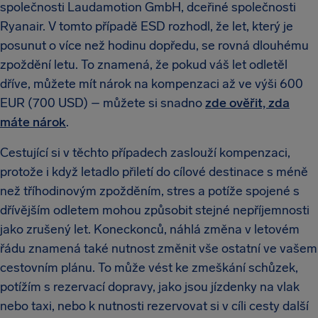
společnosti Laudamotion GmbH, dceřiné společnosti
Ryanair. V tomto případě ESD rozhodl, že let, který je
posunut o více než hodinu dopředu, se rovná dlouhému
zpoždění letu. To znamená, že pokud váš let odletěl
dříve, můžete mít nárok na kompenzaci až ve výši 600
EUR (700 USD) – můžete si snadno
zde ověřit, zda
máte nárok
.
Cestující si v těchto případech zaslouží kompenzaci,
protože i když letadlo přiletí do cílové destinace s méně
než tříhodinovým zpožděním, stres a potíže spojené s
dřívějším odletem mohou způsobit stejné nepříjemnosti
jako zrušený let. Koneckonců, náhlá změna v letovém
řádu znamená také nutnost změnit vše ostatní ve vašem
cestovním plánu. To může vést ke zmeškání schůzek,
potížím s rezervací dopravy, jako jsou jízdenky na vlak
nebo taxi, nebo k nutnosti rezervovat si v cíli cesty další