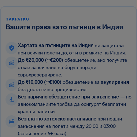
НАКРАТКО
Вашите права като пътници в Индия
Хартата на пътниците на Индия
ви защитава
при всички полети до, от и в рамките на Индия.
До ₹20,000 (~€200)
обезщетение, ако получите
отказ за качване на борда поради
свръхрезервиране.
До ₹10,000 (~€100)
обезщетение за
анулирания
без достатъчно предизвестие.
Без парично обезщетение при закъснение
— но
авиокомпаниите трябва да осигурят безплатни
храна и напитки.
Безплатно хотелско настаняване
при нощни
закъснения на полети между 20:00 и 03:00
(закъснение 6+ часа).