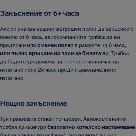
Закъснение от 6+ часа
Ако се очаква вашият вътрешен полет да закъснее с
повече от 6 часа, авиокомпанията трябва да ви
предложи или
сменен полет
в рамките на 6 часа,
или пълно връщане на пари за билета ви
. Трябва
да бъдете уведомени за пренасрочения час на
излитане поне 24 часа преди първоначалното
излитане.
Нощно закъснение
Тук правилата стават по-щедри. Авиокомпанията
трябва да осигури
безплатно хотелско настаняване
(включително трансфери), ако полетът ви има