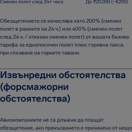
Сменен полет след 24+ часа
До ₹20,000 (~€200)
Обезщетението се изчислява като 200% (сменен
полет в рамките на 24 ч.) или 400% (сменен полет
след 24 ч. / отказан сменен полет) от вашата базова
тарифа за еднопосочен полет плюс горивна такса,
при спазване на горните тавани.
Извънредни обстоятелства
(форсмажорни
обстоятелства)
Авиокомпаниите не са длъжни да плащат
обезщетение, ако прекъсването е причинено от нещо