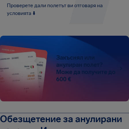
Проверете дали полетът ви отговаря на
условията ⬇️
Закъснял или
анулиран полет?
Може да получите до
600 €
Обезщетение за анулирани