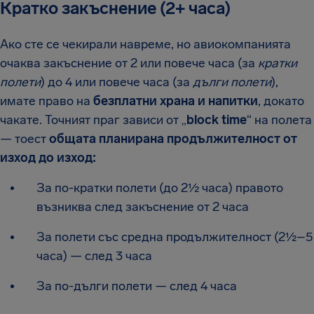
Кратко закъснение (2+ часа)
Ако сте се чекирали навреме, но авиокомпанията
очаква закъснение от 2 или повече часа (за
кратки
полети
) до 4 или повече часа (за
дълги полети
),
имате право на
безплатни храна и напитки
, докато
чакате. Точният праг зависи от „
block time
“ на полета
— тоест
общата планирана продължителност от
изход до изход:
За по-кратки полети (до 2½ часа) правото
възниква след закъснение от 2 часа
За полети със средна продължителност (2½–5
часа) — след 3 часа
За по-дълги полети — след 4 часа