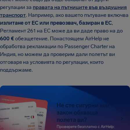
регулации за
правата на пътниците във въздушния
транспорт
. Например, ако вашето пътуване включва
излитане от ЕС или превозвач, базиран в ЕС
,
Регламент 261 на ЕС може да ви даде право на до
600 €
обезщетение. Понастоящем AirHelp не
обработва рекламации по Passenger Charter на
Индия, но можем да проверим дали полетът ви
отговаря на условията по регулации, които
поддържаме.
Не сте сигурни кой
закон обхваща
полета ви?
Проверете безплатно с AirHelp: