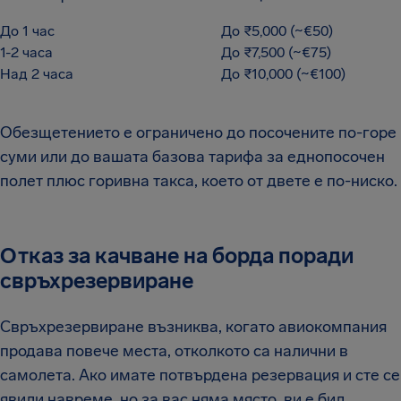
До 1 час
До ₹5,000 (~€50)
1-2 часа
До ₹7,500 (~€75)
Над 2 часа
До ₹10,000 (~€100)
Обезщетението е ограничено до посочените по-горе
суми или до вашата базова тарифа за еднопосочен
полет плюс горивна такса, което от двете е по-ниско.
Отказ за качване на борда поради
свръхрезервиране
Свръхрезервиране възниква, когато авиокомпания
продава повече места, отколкото са налични в
самолета. Ако имате потвърдена резервация и сте се
явили навреме, но за вас няма място, ви е бил