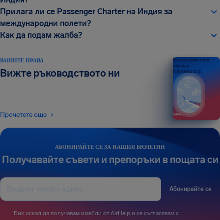
Прилага ли се Passenger Charter на Индия за
международни полети?
Как да подам жалба?
ВАШИТЕ ПРАВА
Вашите права като
пътници
Вижте ръководството ни
ИЗДАНИЕ 2026
Прочетете още
АБОНИРАЙТЕ СЕ ЗА НАШИЯ БЮЛЕТИН
Получавайте съвети и препоръки в пощата си
Абонирайте се
Бих искал да получавам имейли от AirHelp и се съгласявам с