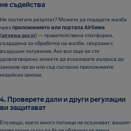
не съдейства
Не постигате резултат? Можете да подадете жалба
чрез
приложението или портала AirSewa
(
airsewa.gov.in
) — правителствена платформа,
създадена за обработка на жалби, свързани с
въздушни пътувания. Ако все още не сте
удовлетворени, можете да ескалирате въпроса до
законов орган или съд съгласно приложимите
индийски закони.
4. Проверете дали и други регулации
ви защитават
Ето нещо, което много пътници не осъзнават: вашият
полет може също да бъде обхванат от други