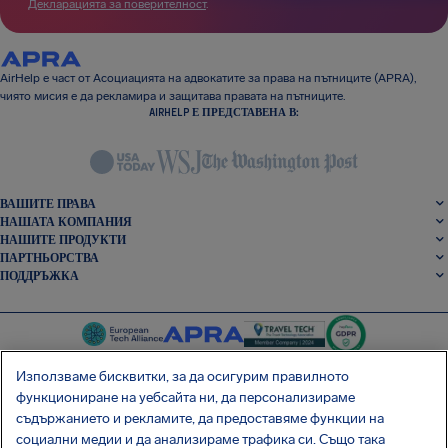
Декларацията за поверителност
.
AirHelp е част от Асоциацията на адвокатите за права на пътниците (APRA),
чиято мисия е да рекламира и защитава правата на пътниците.
AIRHELP Е ПРЕДСТАВЕНА В:
ВАШИТЕ ПРАВА
НАШАТА КОМПАНИЯ
НАШИТЕ ПРОДУКТИ
ПАРТНЬОРСТВА
ПОДДРЪЖКА
Използваме бисквитки, за да осигурим правилното
функциониране на уебсайта ни, да персонализираме
съдържанието и рекламите, да предоставяме функции на
SocialFacebook
SocialTwitter
SocialInstagram
SocialLinkedin
социални медии и да анализираме трафика си. Също така