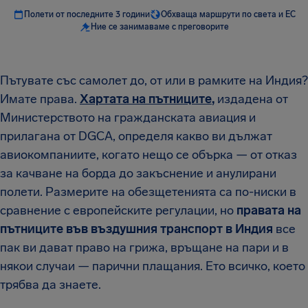
Полети от последните 3 години
Обхваща маршрути по света и ЕС
Ние се занимаваме с преговорите
Пътувате със самолет до, от или в рамките на Индия?
Имате права.
Хартата на пътниците
,
издадена от
Министерството на гражданската авиация и
прилагана от DGCA, определя какво ви дължат
авиокомпаниите, когато нещо се обърка — от отказ
за качване на борда до закъснение и анулирани
полети. Размерите на обезщетенията са по-ниски в
сравнение с европейските регулации, но
правата на
пътниците във въздушния транспорт в Индия
все
пак ви дават право на грижа, връщане на пари и в
някои случаи — парични плащания. Ето всичко, което
трябва да знаете.