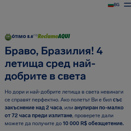
BG
/10
ÓTIMO
8.6
Браво, Бразилия! 4
летища сред най-
добрите в света
Но дори и най-добрите летища в света невинаги
се справят перфектно. Ако полетът Ви е бил
със
закъснение над 2 часа
, или
анулиран по-малко
от 72 часа преди излитане
, проверете дали
можете да получите до
10 000 R$ обезщетение.