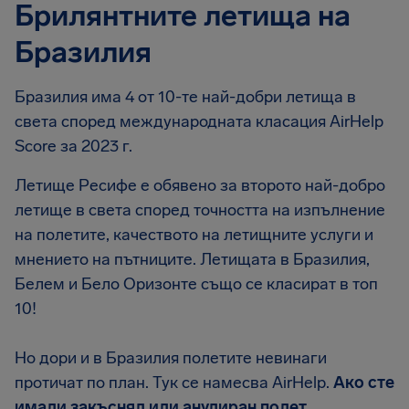
Брилянтните летища на
Бразилия
Бразилия има 4 от 10-те най-добри летища в
света според международната класация AirHelp
Score за 2023 г.
Летище Ресифе е обявено за второто най-добро
летище в света според точността на изпълнение
на полетите, качеството на летищните услуги и
мнението на пътниците. Летищата в Бразилия,
Белем и Бело Оризонте също се класират в топ
10!
Но дори и в Бразилия полетите невинаги
протичат по план. Тук се намесва AirHelp.
Ако сте
имали закъснял или анулиран полет,