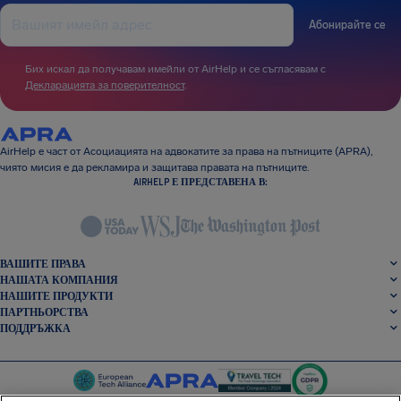
Абонирайте се
Бих искал да получавам имейли от AirHelp и се съгласявам с
Декларацията за поверителност
.
AirHelp е част от Асоциацията на адвокатите за права на пътниците (APRA),
чиято мисия е да рекламира и защитава правата на пътниците.
AIRHELP Е ПРЕДСТАВЕНА В:
ВАШИТЕ ПРАВА
НАШАТА КОМПАНИЯ
НАШИТЕ ПРОДУКТИ
ПАРТНЬОРСТВА
ПОДДРЪЖКА