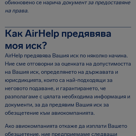
обикновено се нарича
документ за предоставяне
на права
.
Как AirHelp предявява
моя иск?
AirHelp предявява Вашия иск по няколко начина.
Ние сме отговорни за оценката на допустимостта
на Вашия иск, определянето на държавата и
юрисдикцията, които са най-подходящи за
неговото подаване, и гарантирането, че
разполагаме с цялата необходима информация и
документи, за да предявим Вашия иск за
обезщетение към авиокомпанията.
Ако авиокомпанията откаже да изплати Вашето
обезщетение, ние предприемаме следващи