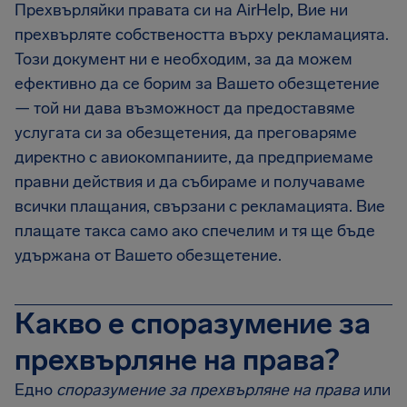
Прехвърляйки правата си на AirHelp, Вие ни
прехвърляте собствеността върху рекламацията.
Този документ ни е необходим, за да можем
ефективно да се борим за Вашето обезщетение
— той ни дава възможност да предоставяме
услугата си за обезщетения, да преговаряме
директно с авиокомпаниите, да предприемаме
правни действия и да събираме и получаваме
всички плащания, свързани с рекламацията. Вие
плащате такса само ако спечелим и тя ще бъде
удържана от Вашето обезщетение.
Какво е споразумение за
прехвърляне на права?
Едно
споразумение за прехвърляне на права
или