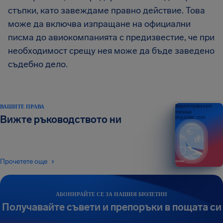
стъпки, като завеждаме правно действие. Това
може да включва изпращане на официални
писма до авиокомпанията с предизвестие, че при
необходимост срещу нея може да бъде заведено
съдебно дело.
ВАШИТЕ ПРАВА
Вашите права като
пътници
Вижте ръководството ни
ИЗДАНИЕ 2026
Прочетете още
АБОНИРАЙТЕ СЕ ЗА НАШИЯ БЮЛЕТИН
Получавайте съвети и препоръки в пощата си