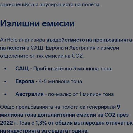
закъсненията и анулиранията на полети.
Излишни емисии
AirHelp анализира
въздействието на прекъсванията
на полети
в САЩ, Европа и Австралия и измери
отделените от тях емисии на CO2.
САЩ
- Приблизително 3 милиона тона
Европа
- 4-5 милиона тона
Австралия
- по-малко от 1 милион тона
Общо прекъсванията на полети са генерирали
9
милиона тона допълнителни емисии на CO2 през
2022 г.
Това е
1,3% от общия въглероден отпечатък
на индустрията за същата година.