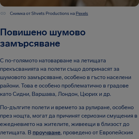
Снимка от Shvets Productions на
Pexels
Повишено шумово
замърсяване
С по-голямото натоварване на летищата
прекъсванията на полети също допринасят за
шумовото замърсяване, особено в гъсто населени
райони. Това е особено проблематично в градове
като Сидни, Варшава, Лондон, Цюрих и др.
По-дългите полети и времето за рулиране, особено
през нощта, могат да причинят сериозни смущения в
ежедневието на жителите, живеещи в близост до
летищата. В
проучване
, проведено от Европейския