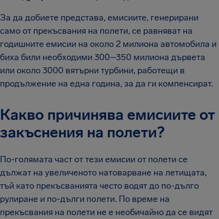
За да добиете представа, емисиите, генерирани
само от прекъсвания на полети, се равняват на
годишните емисии на около 2 милиона автомобила и
биха били необходими 300–350 милиона дървета
или около 3000 вятърни турбини, работещи в
продължение на една година, за да ги компенсират.
Какво причинява емисиите от
закъснения на полети?
По-голямата част от тези емисии от полети се
дължат на увеличеното натоварване на летищата,
тъй като прекъсванията често водят до по-дълго
рулиране и по-дълги полети. По време на
прекъсвания на полети не е необичайно да се видят