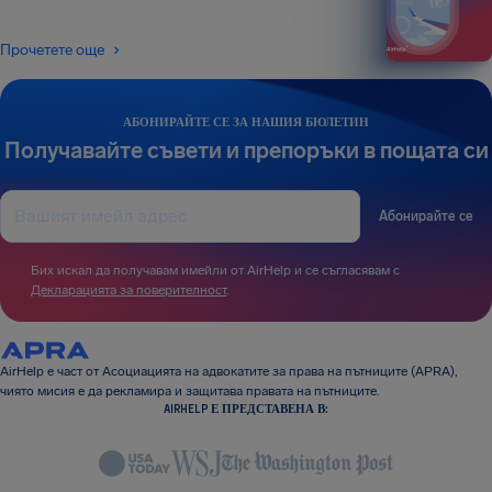
Прочетете още
АБОНИРАЙТЕ СЕ ЗА НАШИЯ БЮЛЕТИН
Получавайте съвети и препоръки в пощата си
Абонирайте се
Бих искал да получавам имейли от AirHelp и се съгласявам с
Декларацията за поверителност
.
AirHelp е част от Асоциацията на адвокатите за права на пътниците (APRA),
чиято мисия е да рекламира и защитава правата на пътниците.
AIRHELP Е ПРЕДСТАВЕНА В: