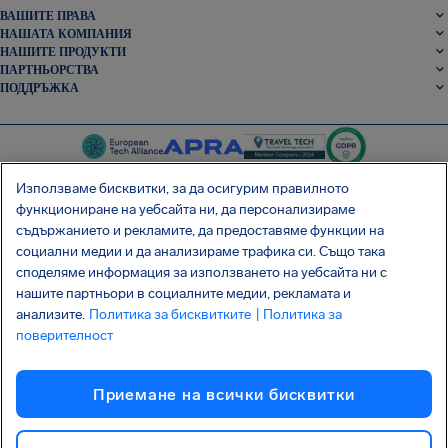
ВАШИТЕ ПРАВА
НАШАТА КОМПАНИЯ
НАШИТЕ ПРОДУКТИ
ПАРТНЬОРСТВА
ПОДДРЪЖКА
Използваме бисквитки, за да осигурим правилното
функциониране на уебсайта ни, да персонализираме
съдържанието и рекламите, да предоставяме функции на
SocialFacebook
SocialTwitter
SocialInstagram
SocialLinkedin
социални медии и да анализираме трафика си. Също така
споделяме информация за използването на уебсайта ни с
ВЗЕМЕТЕ БЕЗПЛАТНОТО НИ ПРИЛОЖЕНИЕ
нашите партньори в социалните медии, рекламата и
анализите.
Политика за бисквитките
| Политика за
поверителност
Условия
Политика за поверителност
Бисквитки
Приемане на всички бисквитки
Атака на веригата за доставки Shai-Hulud
Отказ от договор