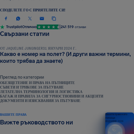
СПОДЕЛЕТЕ ГО С ПРИЯТЕЛИТЕ СИ!
Trustpilot
Отлично
241 519
отзиви
ЛЕТАТЕЛНА ТЕРМИНОЛОГИЯ И ЛОГИСТИКА
Свързани статии
ОТ
JAQUELINE JUNGINGER
31 ЯНУАРИ 2024 Г.
Какво е номер на полет? (И други важни термини,
които трябва да знаете)
Преглед по категории
ОБЕЗЩЕТЕНИЕ И ПРАВА НА ПЪТНИЦИТЕ
СЪВЕТИ И ТРИКОВЕ ЗА ПЪТУВАНЕ
ЛЕТАТЕЛНА ТЕРМИНОЛОГИЯ И ЛОГИСТИКА
БАГАЖ И ПРАВИЛА ЗА СИГУРНОСТ
НОВИНИ И АКЦЕНТИ
ДОКУМЕНТИ И ИЗИСКВАНИЯ ЗА ПЪТУВАНЕ
ВАШИТЕ ПРАВА
Вашите права като
пътници
Вижте ръководството ни
ИЗДАНИЕ 2026