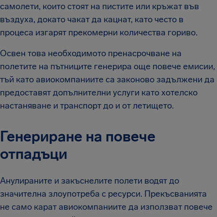
самолети, които стоят на пистите или кръжат във
въздуха, докато чакат да кацнат, като често в
процеса изгарят прекомерни количества гориво.
Освен това необходимото пренасрочване на
полетите на пътниците генерира още повече емисии,
тъй като авиокомпаниите са законово задължени да
предоставят допълнителни услуги като хотелско
настаняване и транспорт до и от летището.
Генериране на повече
отпадъци
Анулираните и закъснелите полети водят до
значителна злоупотреба с ресурси. Прекъсванията
не само карат авиокомпаниите да използват повече