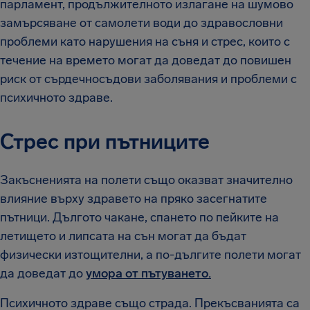
парламент, продължителното излагане на шумово
замърсяване от самолети води до здравословни
проблеми като нарушения на съня и стрес, които с
течение на времето могат да доведат до повишен
риск от сърдечносъдови заболявания и проблеми с
психичното здраве.
Стрес при пътниците
Закъсненията на полети също оказват значително
влияние върху здравето на пряко засегнатите
пътници. Дългото чакане, спането по пейките на
летището и липсата на сън могат да бъдат
физически изтощителни, а по-дългите полети могат
да доведат до
умора от пътуването.
Психичното здраве също страда. Прекъсванията са