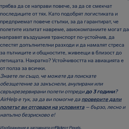
трябва да се направи повече, за да се смекчат
последиците от тях. Като подобрят логистиката и
предприемат повече стъпки, за да гарантират, че
полетите излитат навреме, авиокомпаниите могат да
направят въздушния транспорт по-устойчив, да
спестят допълнителни разходи и да намалят стреса
за пътниците и общностите, живеещи в близост до
летищата. Накратко? Устойчивостта на авиацията е
от полза за всички.
Знаете ли също, че можете да поискате
обезщетение за закъснели, анулирани или
свръхрезервирани полети отпреди
до 3 години
?
AirHelp е тук, за да ви помогне да
проверите дали
полетът ви отговаря на условията
– бързо, лесно и
напълно безрисково е!
Изображение в заглавката от
Flickr
от Pexels.