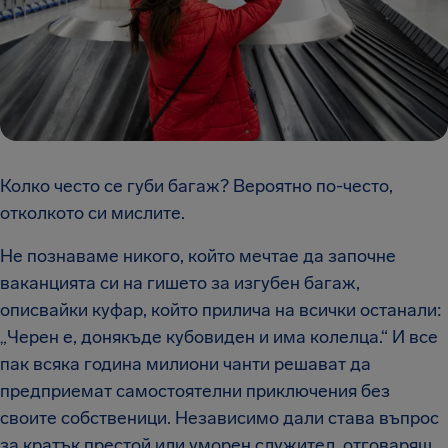
Колко често се губи багаж? Вероятно по-често,
отколкото си мислите.
Не познаваме никого, който мечтае да започне
ваканцията си на гишето за изгубен багаж,
описвайки куфар, който прилича на всички останали:
„Черен е, донякъде кубовиден и има колелца.“ И все
пак всяка година милиони чанти решават да
предприемат самостоятелни приключения без
своите собственици. Независимо дали става въпрос
за кратък престой или уморен служител, отговарящ