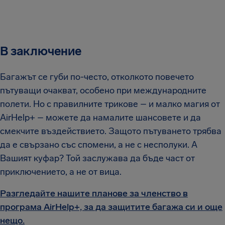
В заключение
Багажът се губи по-често, отколкото повечето
пътуващи очакват, особено при международните
полети. Но с правилните трикове – и малко магия от
AirHelp+ – можете да намалите шансовете и да
смекчите въздействието. Защото пътуването трябва
да е свързано със спомени, а не с несполуки. А
Вашият куфар? Той заслужава да бъде част от
приключението, а не от вица.
Разгледайте нашите планове за членство в
програма AirHelp+, за да защитите багажа си и още
нещо.