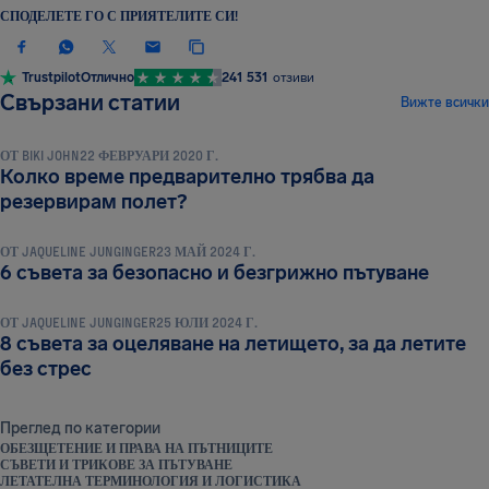
СПОДЕЛЕТЕ ГО С ПРИЯТЕЛИТЕ СИ!
Trustpilot
Отлично
241 531
отзиви
СЪВЕТИ И ТРИКОВЕ ЗА ПЪТУВАНЕ
Свързани статии
Вижте всички
ОТ
BIKI JOHN
22 ФЕВРУАРИ 2020 Г.
Колко време предварително трябва да
СЪВЕТИ И ТРИКОВЕ ЗА ПЪТУВАНЕ
резервирам полет?
ОТ
JAQUELINE JUNGINGER
23 МАЙ 2024 Г.
СЪВЕТИ И ТРИКОВЕ ЗА ПЪТУВАНЕ
6 съвета за безопасно и безгрижно пътуване
ОТ
JAQUELINE JUNGINGER
25 ЮЛИ 2024 Г.
8 съвета за оцеляване на летището, за да летите
без стрес
Преглед по категории
ОБЕЗЩЕТЕНИЕ И ПРАВА НА ПЪТНИЦИТЕ
СЪВЕТИ И ТРИКОВЕ ЗА ПЪТУВАНЕ
ЛЕТАТЕЛНА ТЕРМИНОЛОГИЯ И ЛОГИСТИКА