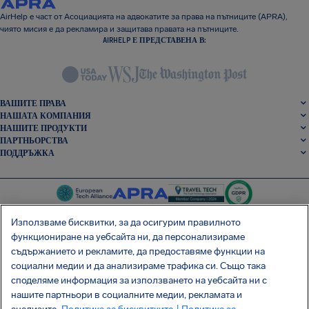
AirHelp е част от Асоциацията на адвокатите за права на пътниците (APRA),
чиято мисия е да рекламира и защитава правата на пътниците.
AIRHELP Е ПРЕДСТАВЕНА В:
ВАШИТЕ ПРАВА
НАШАТА КОМПАНИЯ
НАШИТЕ ПРОДУКТИ
ПАРТНЬОРСТВА
ПОДДРЪЖКА
Използваме бисквитки, за да осигурим правилното
функциониране на уебсайта ни, да персонализираме
съдържанието и рекламите, да предоставяме функции на
SocialFacebook
SocialTwitter
SocialInstagram
SocialLinkedin
социални медии и да анализираме трафика си. Също така
споделяме информация за използването на уебсайта ни с
ВЗЕМЕТЕ БЕЗПЛАТНОТО НИ ПРИЛОЖЕНИЕ
нашите партньори в социалните медии, рекламата и