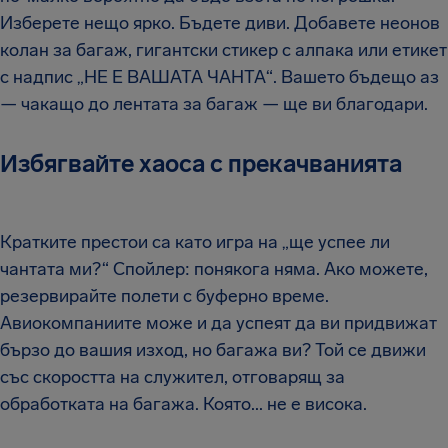
Изберете нещо ярко. Бъдете диви. Добавете неонов
колан за багаж, гигантски стикер с алпака или етикет
с надпис „НЕ Е ВАШАТА ЧАНТА“. Вашето бъдещо аз
— чакащо до лентата за багаж — ще ви благодари.
Избягвайте хаоса с прекачванията
Кратките престои са като игра на „ще успее ли
чантата ми?“ Спойлер: понякога няма. Ако можете,
резервирайте полети с буферно време.
Авиокомпаниите може и да успеят да ви придвижат
бързо до вашия изход, но багажа ви? Той се движи
със скоростта на служител, отговарящ за
обработката на багажа. Която... не е висока.