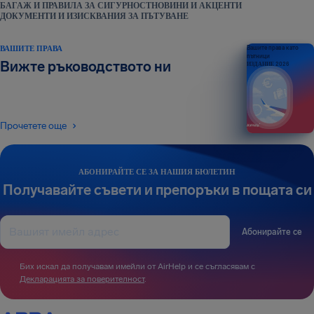
БАГАЖ И ПРАВИЛА ЗА СИГУРНОСТ
НОВИНИ И АКЦЕНТИ
ДОКУМЕНТИ И ИЗИСКВАНИЯ ЗА ПЪТУВАНЕ
ВАШИТЕ ПРАВА
Вашите права като
пътници
Вижте ръководството ни
ИЗДАНИЕ 2026
Прочетете още
АБОНИРАЙТЕ СЕ ЗА НАШИЯ БЮЛЕТИН
Получавайте съвети и препоръки в пощата си
Абонирайте се
Бих искал да получавам имейли от AirHelp и се съгласявам с
Декларацията за поверителност
.