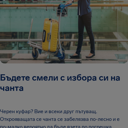
Бъдете смели с избора си на
чанта
Черен куфар? Вие и всеки друг пътуващ.
Открояващата се чанта се забелязва по-лесно и е
по-малко вероятно да бъде взета по погрешка.