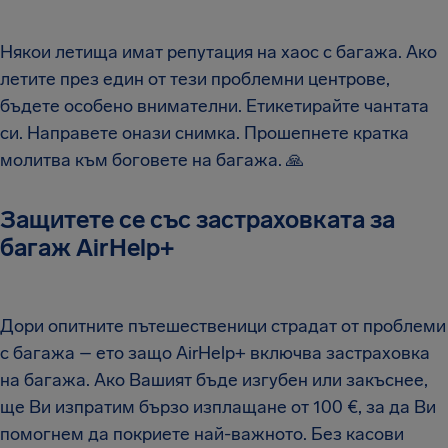
Някои летища имат репутация на хаос с багажа. Ако
летите през един от тези проблемни центрове,
бъдете особено внимателни. Етикетирайте чантата
си. Направете онази снимка. Прошепнете кратка
молитва към боговете на багажа.
🙏
Защитете се със застраховката за
багаж AirHelp+
Дори опитните пътешественици страдат от проблеми
с багажа – ето защо AirHelp+ включва застраховка
на багажа. Ако Вашият бъде изгубен или закъснее,
ще Ви изпратим бързо изплащане от 100 €, за да Ви
помогнем да покриете най-важното. Без касови