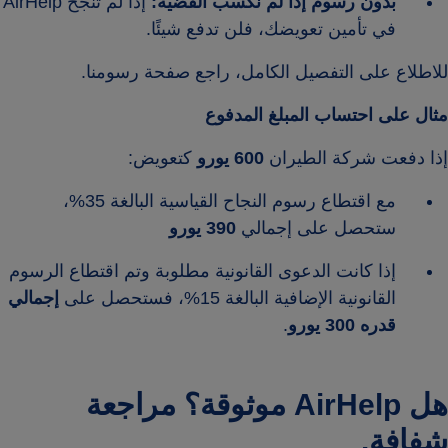
بدون رسوم إذا لم نكسب القضية:
إذا لم تنجح AirHelp
في تأمين تعويضك، فلن تدفع شيئًا.
للاطلاع على التفصيل الكامل، راجع صفحة رسومنا.
مثال على احتساب المبلغ المدفوع
إذا دفعت شركة الطيران
600 يورو
كتعويض:
مع اقتطاع رسوم النجاح القياسية البالغة 35%،
ستحصل على إجمالي
390 يورو
إذا كانت الدعوى القانونية مطلوبة وتم اقتطاع الرسوم
القانونية الإضافية البالغة 15%، فستحصل على
إجمالي
قدره 300 يورو
.
هل AirHelp موثوقة؟ مراجعة
شفافة.