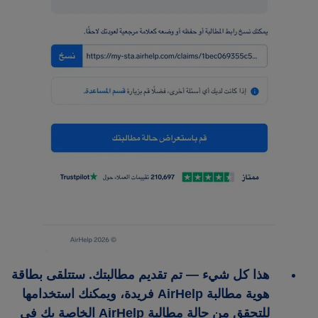
هذا كل شيء — تم تقديم مطالبتك. ستتلقى بطاقة
هوية مطالبة AirHelp فريدة، ويمكنك استخدامها
للتحقق من حالة مطالبة AirHelp الخاصة بك في