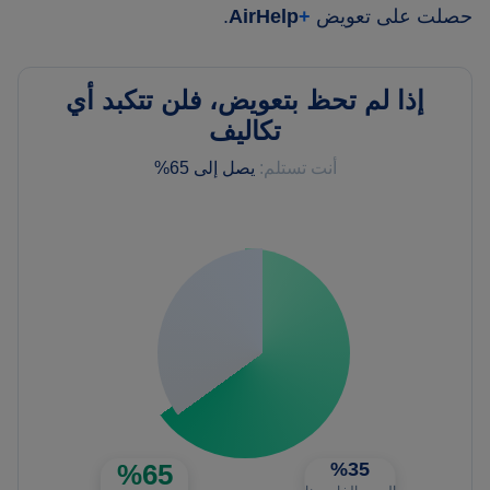
حصلت على تعويض
+
AirHelp
.
إذا لم تحظ بتعويض، فلن تتكبد أي
تكاليف
أنت تستلم:
يصل إلى 65%
%65
%35