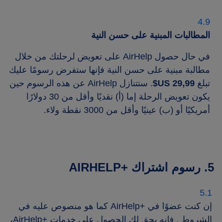
المطالبات المبنية على حسن النية
في حال حصول AirHelp على تعويض لرحلتك من خلال
مطالبة مبنية على حسن النية فإنها ستفرض رسومًا عليك
تبلغ
29,99 US$
. ستتنازل AirHelp عن هذه الرسوم حين
يكون تعويض الرحلة إما (أ) نقديًا وأقل من 30 دولارًا
أمريكيًا أو (ب) عينيًا وأقل من 3000 نقطة ولاء.
5. رسوم اشتراك +AIRHELP‎
إن كنت عضوًا في +AirHelp كما هو منصوص عليه في
الشروط
. فإنه يحق لك الحصول على خدمات +AirHelp،