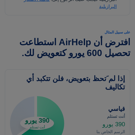
البرازيلية
على سبيل المثال
افترض أن AirHelp استطاعت
تحصيل 600 يورو كتعويض لك.
إذا لم َتحظ بتعويض، فلن تتكبد أي
تكاليف
قياسي
أنت تستلم
390 يورو
390 يورو
أنت تستلم
الرسم الخاص بنا