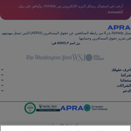
أرغب في استقبال رسائل البريد الإلكتروني من AirHelp، وأوافق على
بيان
الخصوصية
.
تمثل AirHelp جزءًا من رابطة المدافعين عن حقوق المسافرين (APRA) الذين تتمثل مهمتهم
في تعزيز حقوق المسافرين وحمايتها.
برز اسم AIRHELP في:
اعرف حقوقك
شركتنا
منتجاتنا
الشراكات
الدعم