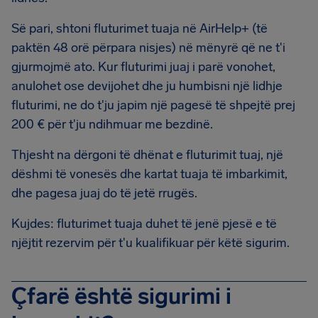
Së pari, shtoni fluturimet tuaja në AirHelp+ (të
paktën 48 orë përpara nisjes) në mënyrë që ne t'i
gjurmojmë ato. Kur fluturimi juaj i parë vonohet,
anulohet ose devijohet dhe ju humbisni një lidhje
fluturimi, ne do t'ju japim një pagesë të shpejtë prej
200 € për t'ju ndihmuar me bezdinë.
Thjesht na dërgoni të dhënat e fluturimit tuaj, një
dëshmi të vonesës dhe kartat tuaja të imbarkimit,
dhe pagesa juaj do të jetë rrugës.
Kujdes: fluturimet tuaja duhet të jenë pjesë e të
njëjtit rezervim për t'u kualifikuar për këtë sigurim.
Çfarë është sigurimi i