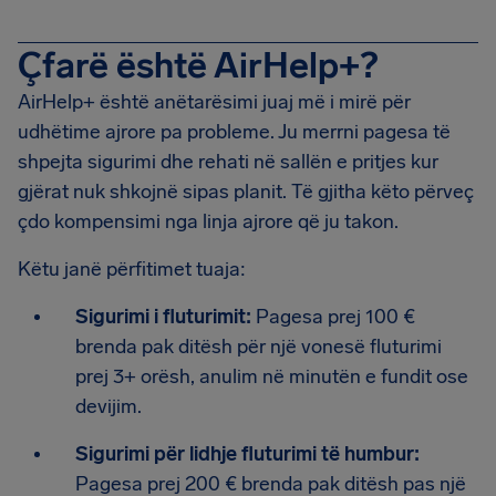
Çfarë është AirHelp+?
AirHelp+ është anëtarësimi juaj më i mirë për
udhëtime ajrore pa probleme. Ju merrni pagesa të
shpejta sigurimi dhe rehati në sallën e pritjes kur
gjërat nuk shkojnë sipas planit. Të gjitha këto përveç
çdo kompensimi nga linja ajrore që ju takon.
Këtu janë përfitimet tuaja:
Sigurimi i fluturimit:
Pagesa prej 100 €
brenda pak ditësh për një vonesë fluturimi
prej 3+ orësh, anulim në minutën e fundit ose
devijim.
Sigurimi për lidhje fluturimi të humbur:
Pagesa prej 200 € brenda pak ditësh pas një