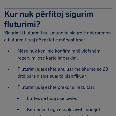
Kur nuk përfitoj sigurim
fluturimi?
Sigurimi i fluturimit nuk mund ta sigurojë ndërprerjen
e fluturimit tuaj në rastet e mëposhtme:
Nëse nuk keni një konfirmim të vlefshëm
rezervimi ose kartë imbarkimi.
Fluturimi juaj është anuluar më shumë se 28
ditë para nisjes suaj të planifikuar.
Fluturimi juaj është prekur si rezultat i:
Luftës së huaj ose civile.
Kërcënimit nga eksplozivët, mbetjet