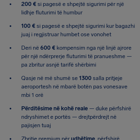
200 €
si pagesë e shpejtë sigurimi për një
lidhje fluturimi të humbur
100 €
si pagesë e shpejtë sigurimi kur bagazhi
juaj i regjistruar humbet ose vonohet
Deri në
600 €
kompensim nga një linjë ajrore
për një ndërprerje fluturimi të pranueshme —
pa zbritur asnjë tarifë shërbimi
Qasje në më shumë se
1300
salla pritjeje
aeroportesh në mbarë botën pas vonesave
mbi 1 orë
Përditësime në kohë reale
— duke përfshirë
ndryshimet e portës — drejtpërdrejt në
pajisjen tuaj
Zbritje premium për
udhëtime
, përfshirë