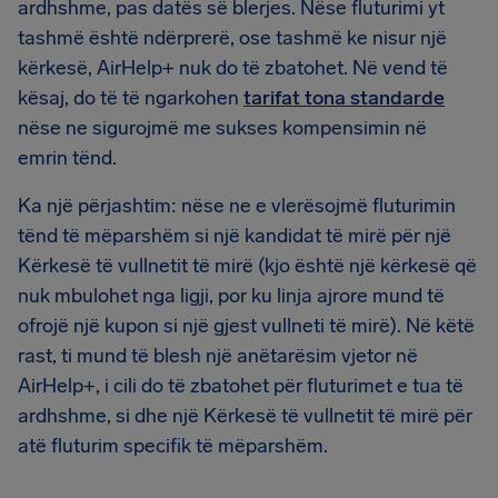
ardhshme, pas datës së blerjes. Nëse fluturimi yt
tashmë është ndërprerë, ose tashmë ke nisur një
kërkesë, AirHelp+ nuk do të zbatohet. Në vend të
kësaj, do të të ngarkohen
tarifat tona standarde
nëse ne sigurojmë me sukses kompensimin në
emrin tënd.
Ka një përjashtim: nëse ne e vlerësojmë fluturimin
tënd të mëparshëm si një kandidat të mirë për një
Kërkesë të vullnetit të mirë (kjo është një kërkesë që
nuk mbulohet nga ligji, por ku linja ajrore mund të
ofrojë një kupon si një gjest vullneti të mirë). Në këtë
rast, ti mund të blesh një anëtarësim vjetor në
AirHelp+, i cili do të zbatohet për fluturimet e tua të
ardhshme, si dhe një Kërkesë të vullnetit të mirë për
atë fluturim specifik të mëparshëm.