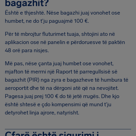
bagazhit?
Është e thjeshtë. Nëse bagazhi juaj vonohet ose
humbet, ne do t'ju paguajmë 100 €.
Për të mbrojtur fluturimet tuaja, shtojini ato në
aplikacion ose në panelin e përdoruesve të paktën
48 orë para nisjes.
Më pas, nëse çanta juaj humbet ose vonohet,
mjafton të merrni një Raport të parregullsisë së
bagazhit (PIR) nga zyra e bagazheve të humbura të
aeroportit dhe të na dërgoni atë që na nevojitet.
Pagesa juaj prej 100 € do të jetë rrugës. Dhe kjo
është shtesë e çdo kompensimi që mund t'ju
detyrohet linja ajrore, natyrisht.
Çfarë është sigurimi i