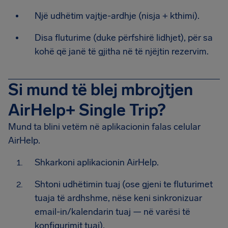
Një udhëtim vajtje-ardhje (nisja + kthimi).
Disa fluturime (duke përfshirë lidhjet), për sa
kohë që janë të gjitha në të njëjtin rezervim.
Si mund të blej mbrojtjen
AirHelp+ Single Trip?
Mund ta blini vetëm në aplikacionin falas celular
AirHelp.
Shkarkoni aplikacionin AirHelp.
Shtoni udhëtimin tuaj (ose gjeni te fluturimet
tuaja të ardhshme, nëse keni sinkronizuar
email-in/kalendarin tuaj — në varësi të
konfigurimit tuaj).