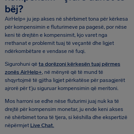
bëj?
AirHelp+ ju jep akses në shërbimet tona për kërkesa
për kompensimin e fluturimeve pa pagesë, por nëse
keni të drejtën e kompensimit, kjo varet nga
rrethanat e problemit tuaj të veçantë dhe ligjet
ndërkombëtare e vendase në fuqi.
Sigurohuni që
ta dorëzoni kërkesën tuaj përmes
zonës AirHelp+
, në mënyrë që të mund të
shqyrtojmë të gjitha ligjet përkatëse për pasagjerët
ajrorë për t'ju siguruar kompensimin që meritoni.
Mos harroni se edhe nëse fluturimi juaj nuk ka të
drejtë për kompensim monetar, ju ende keni akses
në shërbimet tona të tjera, si këshilla dhe ekspertizë
nëpërmjet
Live Chat.