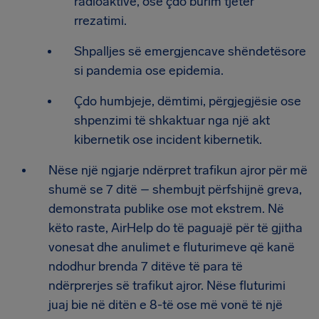
radioaktive, ose çdo burim tjetër
rrezatimi.
Shpalljes së emergjencave shëndetësore
si pandemia ose epidemia.
Çdo humbjeje, dëmtimi, përgjegjësie ose
shpenzimi të shkaktuar nga një akt
kibernetik ose incident kibernetik.
Nëse një ngjarje ndërpret trafikun ajror për më
shumë se 7 ditë – shembujt përfshijnë greva,
demonstrata publike ose mot ekstrem. Në
këto raste, AirHelp do të paguajë për të gjitha
vonesat dhe anulimet e fluturimeve që kanë
ndodhur brenda 7 ditëve të para të
ndërprerjes së trafikut ajror. Nëse fluturimi
juaj bie në ditën e 8-të ose më vonë të një