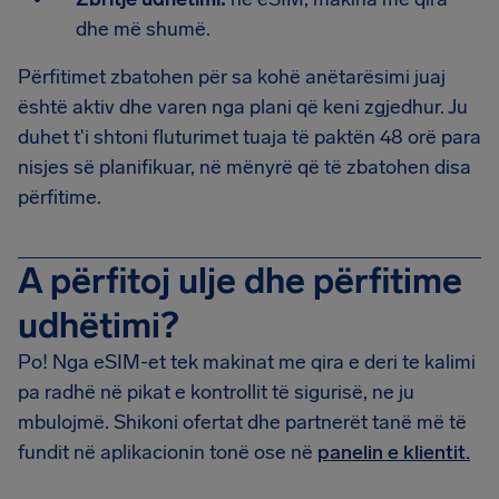
dhe më shumë.
Përfitimet zbatohen për sa kohë anëtarësimi juaj
është aktiv dhe varen nga plani që keni zgjedhur. Ju
duhet t'i shtoni fluturimet tuaja të paktën 48 orë para
nisjes së planifikuar, në mënyrë që të zbatohen disa
përfitime.
A përfitoj ulje dhe përfitime
udhëtimi?
Po! Nga eSIM-et tek makinat me qira e deri te kalimi
pa radhë në pikat e kontrollit të sigurisë, ne ju
mbulojmë. Shikoni ofertat dhe partnerët tanë më të
fundit në aplikacionin tonë ose në
panelin e klientit.