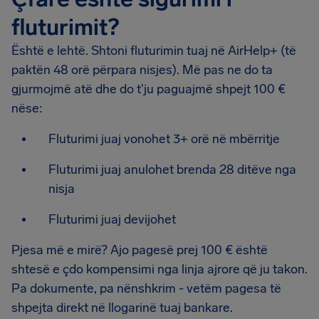
fluturimit?
Është e lehtë. Shtoni fluturimin tuaj në AirHelp+ (të
paktën 48 orë përpara nisjes). Më pas ne do ta
gjurmojmë atë dhe do t'ju paguajmë shpejt 100 €
nëse:
Fluturimi juaj vonohet 3+ orë në mbërritje
Fluturimi juaj anulohet brenda 28 ditëve nga
nisja
Fluturimi juaj devijohet
Pjesa më e mirë? Ajo pagesë prej 100 € është
shtesë e çdo kompensimi nga linja ajrore që ju takon.
Pa dokumente, pa nënshkrim - vetëm pagesa të
shpejta direkt në llogarinë tuaj bankare.