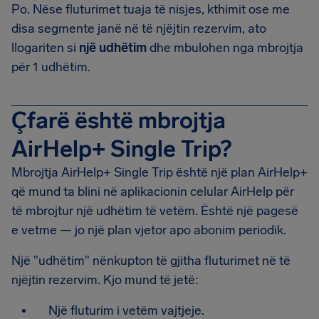
Po. Nëse fluturimet tuaja të nisjes, kthimit ose me
disa segmente janë në të njëjtin rezervim, ato
llogariten si
një udhëtim
dhe mbulohen nga mbrojtja
për 1 udhëtim.
Çfarë është mbrojtja
AirHelp+ Single Trip?
Mbrojtja AirHelp+ Single Trip është një plan AirHelp+
që mund ta blini në aplikacionin celular AirHelp për
të mbrojtur një udhëtim të vetëm. Është një pagesë
e vetme — jo një plan vjetor apo abonim periodik.
Një "udhëtim" nënkupton të gjitha fluturimet në të
njëjtin rezervim. Kjo mund të jetë:
Një fluturim i vetëm vajtjeje.