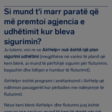
Si mund t'i marr paratë që
më premtoi agjencia e
udhëtimit kur bleva
sigurimin?
Ju lutemi, vini re se
AirHelp+ nuk është një plan
sigurimi udhëtimi
(megjithëse në varësi të planit që
keni blerë, ai mund të përfshijë sigurim për fluturimin,
bagazhin dhe lidhjen e humbur të fluturimit).
AirHelp+ është programi i anëtarësimit i AirHelp që
ndihmon pasagjerët kur përballen me ndërprerje të
fluturimit.
Nëse keni blerë AirHelp+ dhe fluturimi juaj është
vonuar ose anuluar, mund të keni të drejtë për një