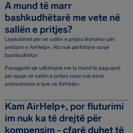
A mund të marr
bashkudhëtarë me vete në
sallën e pritjes?
Lejekalimet për në sallën e pritjes lëshohen për
anëtarin e AirHelp+. Ato nuk përfshijnë asnjë
bashkudhëtar.
Pasagjerët që udhëtojnë me ty mund të paguajnë
për qasje në sallën e pritjes nëse nuk kanë
anëtarësimin e tyre në AirHelp+.
Kam AirHelp+, por fluturimi
im nuk ka të drejtë për
kompensim - çfarë duhet të