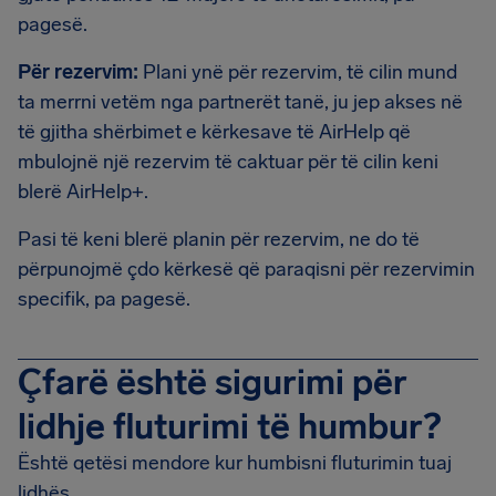
pagesë.
Për rezervim:
Plani ynë për rezervim, të cilin mund
ta merrni vetëm nga partnerët tanë, ju jep akses në
të gjitha shërbimet e kërkesave të AirHelp që
mbulojnë një rezervim të caktuar për të cilin keni
blerë AirHelp+.
Pasi të keni blerë planin për rezervim, ne do të
përpunojmë çdo kërkesë që paraqisni për rezervimin
specifik, pa pagesë.
Çfarë është sigurimi për
lidhje fluturimi të humbur?
Është qetësi mendore kur humbisni fluturimin tuaj
lidhës.