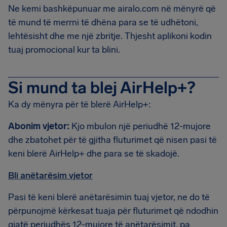
Ne kemi bashkëpunuar me airalo.com në mënyrë që
të mund të merrni të dhëna para se të udhëtoni,
lehtësisht dhe me një zbritje. Thjesht aplikoni kodin
tuaj promocional kur ta blini.
Si mund ta blej AirHelp+?
Ka dy mënyra për të blerë AirHelp+:
Abonim vjetor:
Kjo mbulon një periudhë 12-mujore
dhe zbatohet për të gjitha fluturimet që nisen pasi të
keni blerë AirHelp+ dhe para se të skadojë.
Bli anëtarësim vjetor
Pasi të keni blerë anëtarësimin tuaj vjetor, ne do të
përpunojmë kërkesat tuaja për fluturimet që ndodhin
gjatë periudhës 12-mujore të anëtarësimit, pa