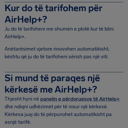
Kur do të tarifohem për
AirHelp+?
Ju do të tarifoheni me shumën e plotë kur të blini
AirHelp+.
Anëtarësimet vjetore rinovohen automatikisht,
kështu që ju do të tarifoheni sërish pas një viti.
Si mund të paraqes një
kërkesë me AirHelp+?
Thjesht hyni në
panelin e përdoruesve të AirHelp+
dhe ndiqni udhëzimet për të nisur një kërkesë.
Kërkesa juaj do të përpunohet automatikisht pa
asnjë tarifë.