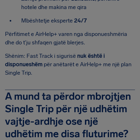
hotele dhe makina me qira
Mbështetje eksperte
24/7
Përfitimet e AirHelp+ varen nga disponueshmëria
dhe do t'ju shfaqen gjatë blerjes.
Shënim: Fast Track i sigurisë
nuk është i
disponueshëm
për anëtarët e AirHelp+ me një plan
Single Trip.
A mund ta përdor mbrojtjen
Single Trip për një udhëtim
vajtje-ardhje ose një
udhëtim me disa fluturime?