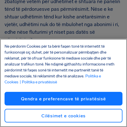
zbatojmë vetëm për udhëtimet e shtuara në panelin
tënd të përdoruesve pas përmirësimit. Nëse e ke
shtuar udhëtimin tënd kur kishe anëtarësimin e
vjetër, udhëtimi nuk do të mbulohet nga abonimi i ri,
edhe nëse fluturimi yt niset pas datës së
përmirësimit.
Ne përdorim Cookies për ta bërë faqen tonë të internetit të
Megjithatë, është e mundur ta fshish udhëtimin
funksionojë siç duhet, për të personalizuar përmbajtjen dhe
reklamat, për të ofruar funksione të mediave sociale dhe për të
tënd dhe ta shtosh sërish pasi të kesh përmirësuar
analizuar trafikun tonë. Ne ndajmë gjithashtu informacione rreth
planin tënd, me kusht që ta bësh këtë të paktën 48
përdorimit të faqes sonë të internetit me partnerët tanë të
orë para nisjes,
dhe që fluturimi yt të mos jetë
mediave sociale, të reklamimit dhe të analizave.
Politika e
ndërprerë ende.
Cookies
| Politika e privatësisë
Qendra e preferencave të privatësisë
A mund t'i marr pagesat e
mia në një llogari bankare
Cilësimet e cookies
me një emër tjetër nga emri