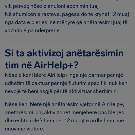
vit, përveç nëse e anuloni abonimin tuaj.
Në shumicën e rasteve, pagesa do të kryhet 12 muaj
nga data e blerjes, në mënyrë që anëtarësimi juaj të
vazhdojë pa ndërprerje.
Si ta aktivizoj anëtarësimin
tim në AirHelp+?
Nëse e keni blerë AirHelp+ nga një partner për një
udhëtim të caktuar për një fluturim specifik, nuk keni
nevojë të bëni asgjë për të aktivizuar shërbimin.
Nëse keni blerë një anëtarësim vjetor në AirHelp+,
anëtarësimi juaj aktivizohet menjëherë pas blerjes
dhe është i vlefshëm për 12 muajt e ardhshëm, me
rinovime vjetore.