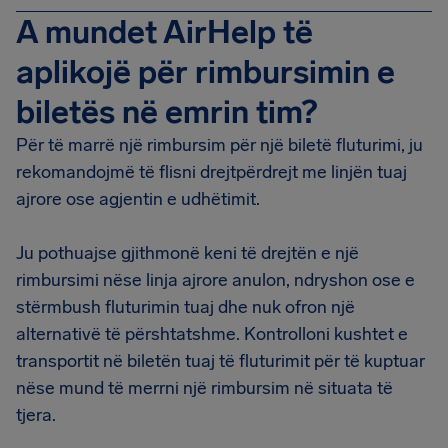
A mundet AirHelp të
aplikojë për rimbursimin e
biletës në emrin tim?
Për të marrë një rimbursim për një biletë fluturimi, ju
rekomandojmë të flisni drejtpërdrejt me linjën tuaj
ajrore ose agjentin e udhëtimit.
Ju pothuajse gjithmonë keni të drejtën e një
rimbursimi nëse linja ajrore anulon, ndryshon ose e
stërmbush fluturimin tuaj dhe nuk ofron një
alternativë të përshtatshme. Kontrolloni kushtet e
transportit në biletën tuaj të fluturimit për të kuptuar
nëse mund të merrni një rimbursim në situata të
tjera.