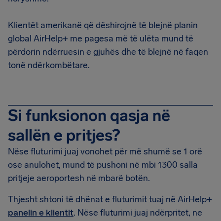
Klientët amerikanë që dëshirojnë të blejnë planin
global AirHelp+ me pagesa më të ulëta mund të
përdorin ndërruesin e gjuhës dhe të blejnë në faqen
tonë ndërkombëtare.
Si funksionon qasja në
sallën e pritjes?
Nëse fluturimi juaj vonohet për më shumë se 1 orë
ose anulohet, mund të pushoni në mbi 1300 salla
pritjeje aeroportesh në mbarë botën.
Thjesht shtoni të dhënat e fluturimit tuaj në AirHelp+
panelin e klientit
. Nëse fluturimi juaj ndërpritet, ne