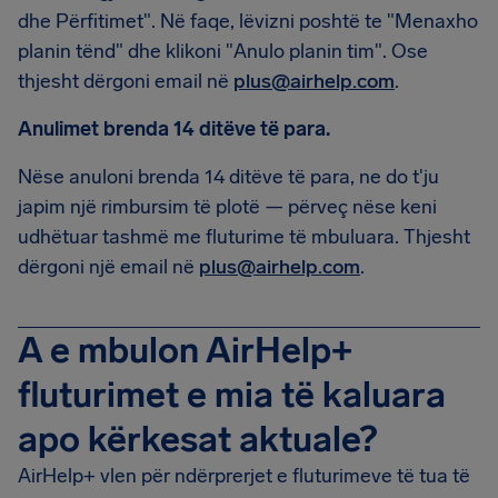
dhe Përfitimet". Në faqe, lëvizni poshtë te "Menaxho
planin tënd" dhe klikoni "Anulo planin tim". Ose
thjesht dërgoni email në
plus@airhelp.com
.
Anulimet brenda 14 ditëve të para.
Nëse anuloni brenda 14 ditëve të para, ne do t'ju
japim një rimbursim të plotë — përveç nëse keni
udhëtuar tashmë me fluturime të mbuluara. Thjesht
dërgoni një email në
plus@airhelp.com
.
A e mbulon AirHelp+
fluturimet e mia të kaluara
apo kërkesat aktuale?
AirHelp+ vlen për ndërprerjet e fluturimeve të tua të