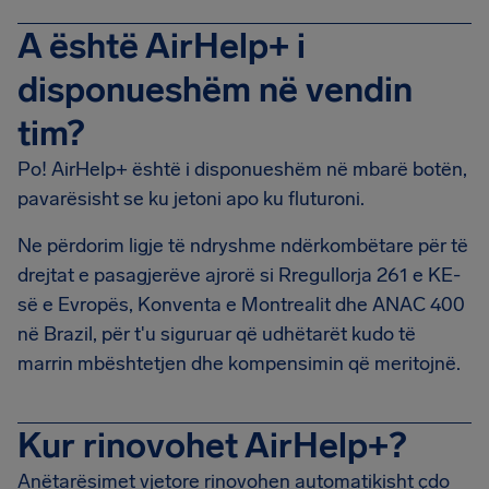
A është AirHelp+ i
disponueshëm në vendin
tim?
Po! AirHelp+ është i disponueshëm në mbarë botën,
pavarësisht se ku jetoni apo ku fluturoni.
Ne përdorim ligje të ndryshme ndërkombëtare për të
drejtat e pasagjerëve ajrorë si Rregullorja 261 e KE-
së e Evropës, Konventa e Montrealit dhe ANAC 400
në Brazil, për t'u siguruar që udhëtarët kudo të
marrin mbështetjen dhe kompensimin që meritojnë.
Kur rinovohet AirHelp+?
Anëtarësimet vjetore rinovohen automatikisht çdo