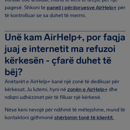
pagesë. Shkoni te
paneli i përdoruesve AirHelp+
për
të kontrolluar se sa duhet të merrni.
Unë kam AirHelp+, por faqja
juaj e internetit ma refuzoi
kërkesën - çfarë duhet të
bëj?
Anëtarët e AirHelp+ kanë një zonë të dedikuar për
kërkesat. Ju lutemi, hyni në
zonën e AirHelp+
dhe
ndiqni udhëzimet për të filluar një kërkesë.
Nëse keni nevojë për ndihmë të mëtejshme, mund të
kontaktoni gjithmonë
shërbimin tonë të klientit.