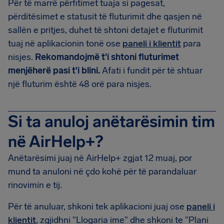
Për të marrë përfitimet tuaja si pagesat,
përditësimet e statusit të fluturimit dhe qasjen në
sallën e pritjes, duhet të shtoni detajet e fluturimit
tuaj në aplikacionin tonë ose
paneli i klientit
para
nisjes.
Rekomandojmë t'i shtoni fluturimet
menjëherë pasi t'i blini.
Afati i fundit për të shtuar
një fluturim është 48 orë para nisjes.
Si ta anuloj anëtarësimin tim
në AirHelp+?
Anëtarësimi juaj në AirHelp+ zgjat 12 muaj, por
mund ta anuloni në çdo kohë për të parandaluar
rinovimin e tij.
Për të anuluar, shkoni tek aplikacioni juaj ose
paneli i
klientit
, zgjidhni "Llogaria ime" dhe shkoni te "Plani