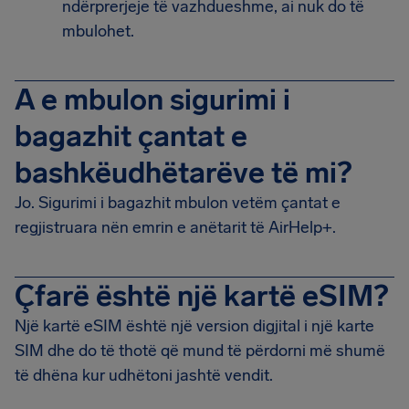
ndërprerjeje të vazhdueshme, ai nuk do të
mbulohet.
A e mbulon sigurimi i
bagazhit çantat e
bashkëudhëtarëve të mi?
Jo. Sigurimi i bagazhit mbulon vetëm çantat e
regjistruara nën emrin e anëtarit të AirHelp+.
Çfarë është një kartë eSIM?
Një kartë eSIM është një version digjital i një karte
SIM dhe do të thotë që mund të përdorni më shumë
të dhëna kur udhëtoni jashtë vendit.