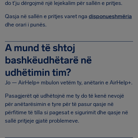
do t'ju dërgojmë një lejekalim për sallën e pritjes.
Qasja në sallën e pritjes varet nga
disponueshmëria
dhe orari i punës.
A mund të shtoj
bashkëudhëtarë në
udhëtimin tim?
Jo — AirHelp+ mbulon vetëm ty, anëtarin e AirHelp+.
Pasagjerët që udhëtojnë me ty do të kenë nevojë
për anëtarësimin e tyre për të pasur qasje në
përfitime të tilla si pagesat e sigurimit dhe qasje në
sallë pritjeje gjatë problemeve.