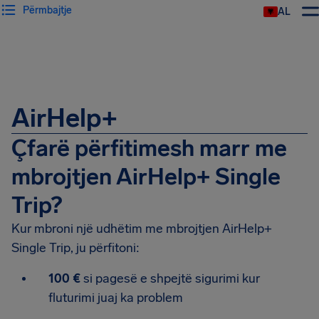
Përmbajtje
AL
AirHelp+
Çfarë përfitimesh marr me
mbrojtjen AirHelp+ Single
Trip?
Kur mbroni një udhëtim me mbrojtjen AirHelp+
Single Trip, ju përfitoni:
100 €
si pagesë e shpejtë sigurimi kur
fluturimi juaj ka problem