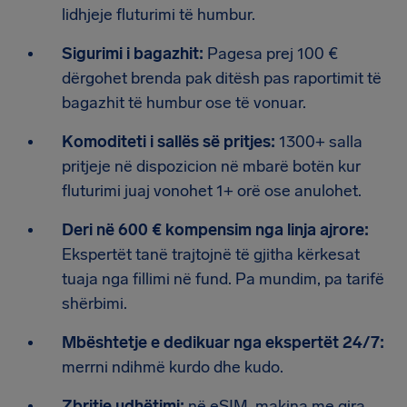
lidhjeje fluturimi të humbur.
Sigurimi i bagazhit:
Pagesa prej 100 €
dërgohet brenda pak ditësh pas raportimit të
bagazhit të humbur ose të vonuar.
Komoditeti i sallës së pritjes:
1300+ salla
pritjeje në dispozicion në mbarë botën kur
fluturimi juaj vonohet 1+ orë ose anulohet.
Deri në 600 € kompensim nga linja ajrore:
Ekspertët tanë trajtojnë të gjitha kërkesat
tuaja nga fillimi në fund. Pa mundim, pa tarifë
shërbimi.
Mbështetje e dedikuar nga ekspertët 24/7:
merrni ndihmë kurdo dhe kudo.
Zbritje udhëtimi:
në eSIM, makina me qira