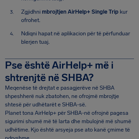
Zgjidhni
mbrojtjen AirHelp+ Single Trip
kur
ofrohet.
Ndiqni hapat në aplikacion për të përfunduar
blerjen tuaj.
Pse është AirHelp+ më i
shtrenjtë në SHBA?
Meqenëse të drejtat e pasagjerëve në SHBA
shpeshherë nuk zbatohen, ne ofrojmë mbrojtje
shtesë për udhëtarët e SHBA-së.
Planet tona AirHelp+ për SHBA-në ofrojnë pagesa
sigurimi shumë më të larta dhe mbulojnë më shumë
udhëtime. Kjo është arsyeja pse ato kanë çmime të
ndryshme.