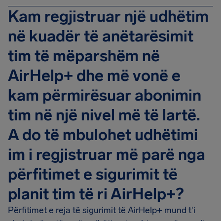
Kam regjistruar një udhëtim
në kuadër të anëtarësimit
tim të mëparshëm në
AirHelp+ dhe më vonë e
kam përmirësuar abonimin
tim në një nivel më të lartë.
A do të mbulohet udhëtimi
im i regjistruar më parë nga
përfitimet e sigurimit të
planit tim të ri AirHelp+?
Përfitimet e reja të sigurimit të AirHelp+ mund t'i