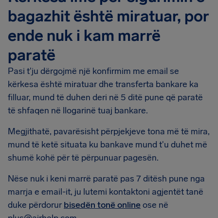
bagazhit është miratuar, por
ende nuk i kam marrë
paratë
Pasi t'ju dërgojmë një konfirmim me email se
kërkesa është miratuar dhe transferta bankare ka
filluar, mund të duhen deri në 5 ditë pune që paratë
të shfaqen në llogarinë tuaj bankare.
Megjithatë, pavarësisht përpjekjeve tona më të mira,
mund të ketë situata ku bankave mund t'u duhet më
shumë kohë për të përpunuar pagesën.
Nëse nuk i keni marrë paratë pas 7 ditësh pune nga
marrja e email-it, ju lutemi kontaktoni agjentët tanë
duke përdorur
bisedën tonë online
ose në