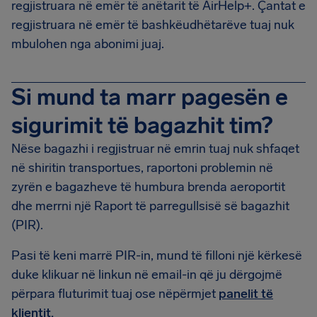
regjistruara në emër të anëtarit të AirHelp+. Çantat e
regjistruara në emër të bashkëudhëtarëve tuaj nuk
mbulohen nga abonimi juaj.
Si mund ta marr pagesën e
sigurimit të bagazhit tim?
Nëse bagazhi i regjistruar në emrin tuaj nuk shfaqet
në shiritin transportues, raportoni problemin në
zyrën e bagazheve të humbura brenda aeroportit
dhe merrni një Raport të parregullsisë së bagazhit
(PIR).
Pasi të keni marrë PIR-in, mund të filloni një kërkesë
duke klikuar në linkun në email-in që ju dërgojmë
përpara fluturimit tuaj ose nëpërmjet
panelit të
klientit.