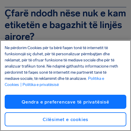
Çfarë ndodh nëse nuk e kam
etiketën e bagazhit të linjës
ajrore?
Një fotografi e etiketës së bagazhit të linjës ajrore
Ne përdorim Cookies për ta bërë faqen tonë të internetit të
është kusht për të marrë pagesën e sigurimit të
funksionojë siç duhet, për të personalizuar përmbajtjen dhe
reklamat, për të ofruar funksione të mediave sociale dhe për të
bagazhit. Pa të, ne nuk mund ta përpunojmë
analizuar trafikun tonë. Ne ndajmë gjithashtu informacione rreth
kërkesën tuaj.
përdorimit të faqes sonë të internetit me partnerët tanë të
mediave sociale, të reklamimit dhe të analizave.
Politika e
Cookies
| Politika e privatësisë
Çfarë është një PIR?
PIR është shkurtimi për Raportin e parregullsisë së
Qendra e preferencave të privatësisë
bagazhit. Është një dokument që shërben si dëshmi
se bagazhi juaj është i vonuar ose i humbur dhe u
Cilësimet e cookies
mundëson linjave ajrore të gjurmojnë dhe të gjejnë