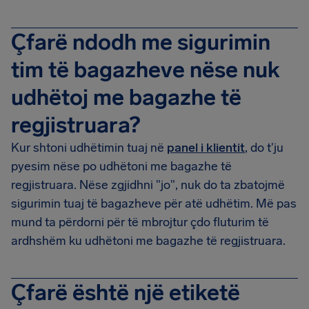
Çfarë ndodh me sigurimin
tim të bagazheve nëse nuk
udhëtoj me bagazhe të
regjistruara?
Kur shtoni udhëtimin tuaj në
panel i klientit
, do t'ju
pyesim nëse po udhëtoni me bagazhe të
regjistruara. Nëse zgjidhni "jo", nuk do ta zbatojmë
sigurimin tuaj të bagazheve për atë udhëtim. Më pas
mund ta përdorni për të mbrojtur çdo fluturim të
ardhshëm ku udhëtoni me bagazhe të regjistruara.
Çfarë është një etiketë