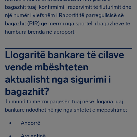
bagazhit tuaj, konfirmimi i rezervimit të fluturimit dhe
një numër i vlefshëm i Raportit të parregullsisë së
bagazhit (PIR) që merrni nga sporteli i bagazheve të
humbura brenda në aeroport.
Llogaritë bankare të cilave
vende mbështeten
aktualisht nga sigurimi i
bagazhit?
Ju mund ta merrni pagesën tuaj nëse llogaria juaj
bankare ndodhet në një nga shtetet e mëposhtme:
Andorrë
Argjentinë