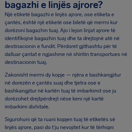
bagazhi e linjës ajrore?
Një etiketë bagazhi e linjës ajrore, ose etiketa e
çantës, është një etiketë ose biletë që merrni kur
dorëzoni bagazhin tuaj. Ajo i lejon linjat ajrore të
identifikojnë bagazhin tuaj dhe ta drejtojnë atë në
destinacionin e fundit. Përdoret gjithashtu për të
dalluar çantat e ngjashme në shiritin transportues në
destinacionin tuaj.
Zakonisht merrni dy kopje — njëra e bashkangjitur
në dorezën e çantës suaj dhe tjetra ose e
bashkangjitur në kartën tuaj të imbarkimit ose ju
dorëzohet drejtpërdrejt nëse keni një kartë
imbarkimi dixhitale.
Sigurohuni që ta ruani kopjen tuaj të etiketës së
linjës ajrore, pasi do t'ju nevojitet kur të tërhiqni