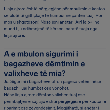
Linja ajrore është përgjegjëse për mbulimin e kostos
së plotë të gjithçkaje të humbur në çantën tuaj. Por
mos u shqetësoni! Nëse jeni anëtar i AirHelp+, ne
mund t'ju ndihmojmë të kërkoni paratë tuaja nga
linja ajrore.
A e mbulon sigurimi i
bagazheve dëmtimin e
valixheve të mia?
Jo. Sigurimi i bagazheve ofron pagesa vetëm nëse
bagazhi juaj humbet ose vonohet.
Nëse linja ajrore dëmton valixhen tuaj ose
përmbajtjen e saj, ajo është përgjegjëse për koston e
riparimit ose zëvendësimit. Megjithatë, si anëtar i