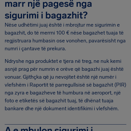
marr një pagesë nga
sigurimi i bagazhit?
Nëse udhëtimi juaj është i mbrojtur me sigurimin e
bagazhit, do të merrni 100 € nëse bagazhet tuaja të
regjistruara humbasin ose vonohen, pavarësisht nga
numri i çantave të prekura.
Ndryshe nga produktet e tjera në treg, ne nuk kemi
asnjë prag për numrin e orëve që bagazhi juaj është
vonuar. Gjithçka që ju nevojitet është një numër i
vlefshëm i Raportit të parregullsisë së bagazhit (PIR)
nga zyra e bagazheve të humbura në aeroport, një
foto e etiketës së bagazhit tuaj, të dhënat tuaja
bankare dhe një dokument identifikimi i vlefshëm.
A e mbulon sigurimi i