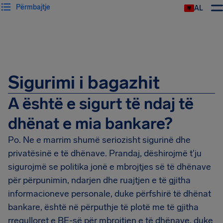
Përmbajtje
AL
Sigurimi i bagazhit
A është e sigurt të ndaj të
dhënat e mia bankare?
Po. Ne e marrim shumë seriozisht sigurinë dhe
privatësinë e të dhënave. Prandaj, dëshirojmë t'ju
sigurojmë se politika jonë e mbrojtjes së të dhënave
për përpunimin, ndarjen dhe ruajtjen e të gjitha
informacioneve personale, duke përfshirë të dhënat
bankare, është në përputhje të plotë me të gjitha
rregulloret e BE-së për mbrojtjen e të dhënave, duke