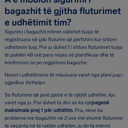
bagazhit të gjitha fluturimet
e udhëtimit tim?
Sigurimi i bagazhit mbron valixhet tuaja të
regjistruara në çdo fluturim që përfshini kur shtoni
udhëtimin tuaj. Por ju duhet t'i shtoni fluturimet tuaja
të paktën 48 orë para nisjes së planifikuar dhe të
konfirmoni se po regjistroni bagazhe.
Numri i udhëtimeve të mbuluara varet nga plani juaj i
zgjedhur AirHelp+.
Sa fluturime që janë pjesë e të njëjtit udhëtim, kjo
varet nga ju. Por duhet ta dini se ka një
pagesë
maksimale prej 1 për udhëtim
. Pra, nëse ka
probleme me bagazhin në 2 ose më shumë fluturime
të veçanta në të njëjtin udhëtim, ju do ta merrni