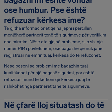
bagazhi im është vonuar
ose humbur. Pse është
refuzuar kërkesa ime?
Të gjitha informacionet që na jepni i përcillen
menjëherë partnerit tonë të sigurimeve për verifikim
dhe miratim. Nëse ata gjejnë probleme, si p.sh. një
numër PIR i pavlefshëm, ose bagazhe që nuk janë
regjistruar në emrin tuaj, kërkesa do të refuzohet.
Nëse besoni se problemi me bagazhin tuaj
kualifikohet për një pagesë sigurimi, por është
refuzuar, mund të kërkoni që kërkesa juaj të
rishikohet nga partnerët tanë të sigurimeve.
Në çfarë lloj situatash do të