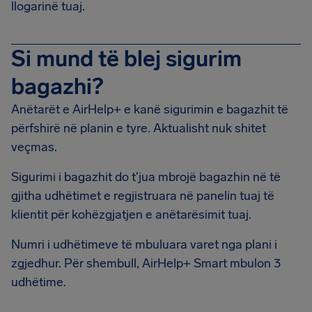
llogarinë tuaj.
Si mund të blej sigurim
bagazhi?
Anëtarët e AirHelp+ e kanë sigurimin e bagazhit të
përfshirë në planin e tyre. Aktualisht nuk shitet
veçmas.
Sigurimi i bagazhit do t'jua mbrojë bagazhin në të
gjitha udhëtimet e regjistruara në panelin tuaj të
klientit për kohëzgjatjen e anëtarësimit tuaj.
Numri i udhëtimeve të mbuluara varet nga plani i
zgjedhur. Për shembull, AirHelp+ Smart mbulon 3
udhëtime.