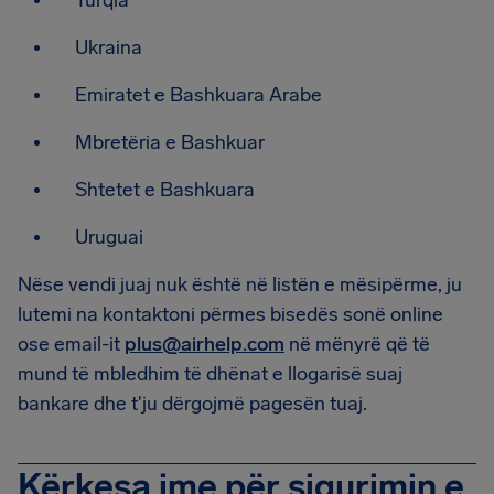
Turqia
Ukraina
Emiratet e Bashkuara Arabe
Mbretëria e Bashkuar
Shtetet e Bashkuara
Uruguai
Nëse vendi juaj nuk është në listën e mësipërme, ju
lutemi na kontaktoni përmes bisedës sonë online
ose email-it
plus@airhelp.com
në mënyrë që të
mund të mbledhim të dhënat e llogarisë suaj
bankare dhe t'ju dërgojmë pagesën tuaj.
Kërkesa ime për sigurimin e