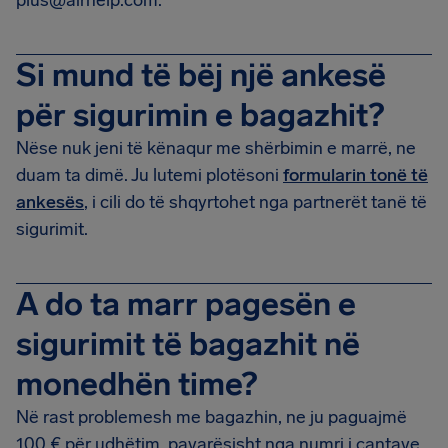
plus@airhelp.com
.
Si mund të bëj një ankesë
për sigurimin e bagazhit?
Nëse nuk jeni të kënaqur me shërbimin e marrë, ne
duam ta dimë.
Ju lutemi plotësoni
formularin tonë të
ankesës
, i cili do të shqyrtohet nga partnerët tanë të
sigurimit.
A do ta marr pagesën e
sigurimit të bagazhit në
monedhën time?
Në rast problemesh me bagazhin, ne ju paguajmë
100 €
për udhëtim, pavarësisht nga numri i çantave