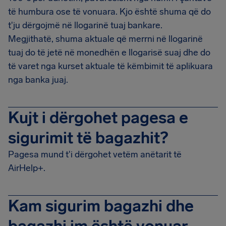
të humbura ose të vonuara. Kjo është shuma që do
t'ju dërgojmë në llogarinë tuaj bankare.
Megjithatë, shuma aktuale që merrni në llogarinë
tuaj do të jetë në monedhën e llogarisë suaj dhe do
të varet nga kurset aktuale të këmbimit të aplikuara
nga banka juaj.
Kujt i dërgohet pagesa e
sigurimit të bagazhit?
Pagesa mund t'i dërgohet vetëm anëtarit të
AirHelp+.
Kam sigurim bagazhi dhe