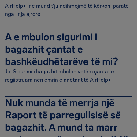
AirHelp+, ne mund t'ju ndihmojmë të kërkoni paratë
nga linja ajrore.
A e mbulon sigurimi i
bagazhit çantat e
bashkëudhëtarëve të mi?
Jo. Sigurimi i bagazhit mbulon vetëm çantat e
regjistruara nën emrin e anëtarit të AirHelp+.
Nuk munda të merrja një
Raport të parregullsisë së
bagazhit. A mund ta marr