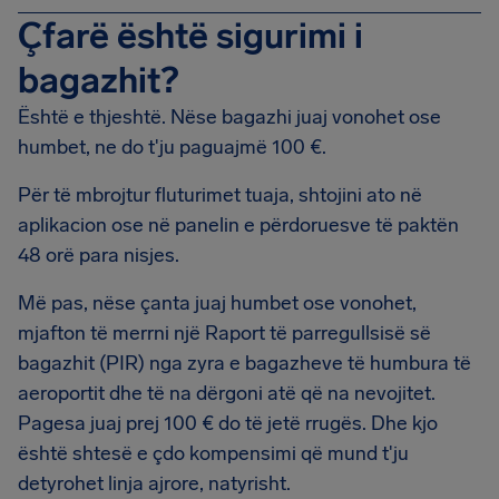
Çfarë është sigurimi i
bagazhit?
Është e thjeshtë. Nëse bagazhi juaj vonohet ose
humbet, ne do t'ju paguajmë 100 €.
Për të mbrojtur fluturimet tuaja, shtojini ato në
aplikacion ose në panelin e përdoruesve të paktën
48 orë para nisjes.
Më pas, nëse çanta juaj humbet ose vonohet,
mjafton të merrni një Raport të parregullsisë së
bagazhit (PIR) nga zyra e bagazheve të humbura të
aeroportit dhe të na dërgoni atë që na nevojitet.
Pagesa juaj prej 100 € do të jetë rrugës. Dhe kjo
është shtesë e çdo kompensimi që mund t'ju
detyrohet linja ajrore, natyrisht.