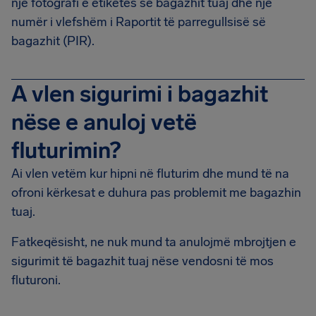
një fotografi e etiketës së bagazhit tuaj dhe një
numër i vlefshëm i Raportit të parregullsisë së
bagazhit (PIR).
A vlen sigurimi i bagazhit
nëse e anuloj vetë
fluturimin?
Ai vlen vetëm kur hipni në fluturim dhe mund të na
ofroni kërkesat e duhura pas problemit me bagazhin
tuaj.
Fatkeqësisht, ne nuk mund ta anulojmë mbrojtjen e
sigurimit të bagazhit tuaj nëse vendosni të mos
fluturoni.