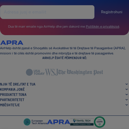
Regjistrohuni
Dua të marr emaile nga AirHelp dhe jam dakord me
Politikën e privatësisë
.
AirHelp është pjesë e Shoqatës së Avokatëve të të Drejtave të Pasagjerëve (APRA),
misioni i të cilës është promovimi dhe mbrojtja e të drejtave të pasagjerëve.
AIRHELP ËSHTË PËRMENDUR NË:
NJIH TË DREJTAT E TUA
KOMPANIA JONË
PRODUKTET TONA
PARTNERITETET
MBËSHTETJE