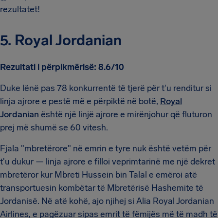
rezultatet!
5. Royal Jordanian
Rezultati i përpikmërisë: 8.6/10
Duke lënë pas 78 konkurrentë të tjerë për t'u renditur si
linja ajrore e pestë më e përpiktë në botë,
Royal
Jordanian
është një linjë ajrore e mirënjohur që fluturon
prej më shumë se 60 vitesh.
Fjala "mbretërore" në emrin e tyre nuk është vetëm për
t'u dukur — linja ajrore e filloi veprimtarinë me një dekret
mbretëror kur Mbreti Hussein bin Talal e emëroi atë
transportuesin kombëtar të Mbretërisë Hashemite të
Jordanisë. Në atë kohë, ajo njihej si Alia Royal Jordanian
Airlines, e pagëzuar sipas emrit të fëmijës më të madh të