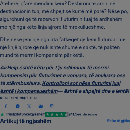
Atëherë, çfarë mendimi keni? Dëshironi të arrini në
destinacionin tuaj më shpejt se kurrë më parë? Nëse po,
sigurohuni që të rezervoni fluturimin tuaj të ardhshëm
me një nga këto linja ajrore të mrekullueshme.
Dhe nëse jeni një nga ata fatkeqët që keni fluturuar me
një linjë ajrore që nuk ishte shumë e saktë, të paktën
mund të merrni kompensim për këtë.
AirHelp është këtu për t'ju ndihmuar të merrni
kompensim për fluturimet e vonuara, të anuluara ose
të stërmbushura.
Kontrolloni sot nëse fluturimi juaj
është i kompensueshëm
— është e shpejtë dhe e lehtë!
NDAJENI ME MIQTË TUAJ!
Trustpilot
Shkëlqyeshëm
241,544
vlerësime
LAJME DHE TË REJAT
Artikuj të ngjashëm
Shiko të gjitha