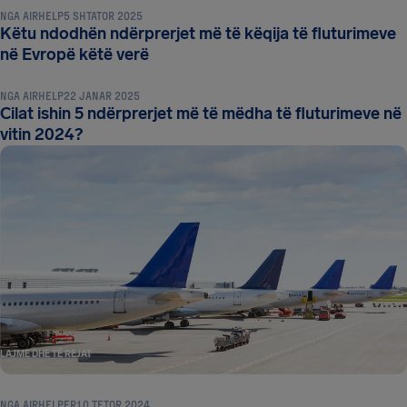
NGA
AIRHELP
5 SHTATOR 2025
Këtu ndodhën ndërprerjet më të këqija të fluturimeve
LAJME DHE TË REJAT
në Evropë këtë verë
NGA
AIRHELP
22 JANAR 2025
Cilat ishin 5 ndërprerjet më të mëdha të fluturimeve në
vitin 2024?
LAJME DHE TË REJAT
NGA
AIRHELPER
10 TETOR 2024