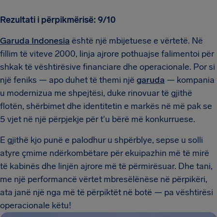
Rezultati i përpikmërisë: 9/10
Garuda Indonesia
është një mbijetuese e vërtetë. Në
fillim të viteve 2000, linja ajrore pothuajse falimentoi për
shkak të vështirësive financiare dhe operacionale. Por si
një feniks — apo duhet të themi një
garuda
— kompania
u modernizua me shpejtësi, duke rinovuar të gjithë
flotën, shërbimet dhe identitetin e markës në më pak se
5 vjet në një përpjekje për t'u bërë më konkurruese.
E gjithë kjo punë e palodhur u shpërblye, sepse u solli
atyre çmime ndërkombëtare për ekuipazhin më të mirë
të kabinës dhe linjën ajrore më të përmirësuar. Dhe tani,
me një performancë vërtet mbresëlënëse në përpikëri,
ata janë një nga më të përpiktët në botë — pa vështirësi
operacionale këtu!