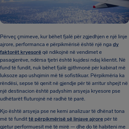
Përveç çmimeve, kur bëhet fjalë për zgjedhjen e një linje
ajrore, performanca e përpikmërisë është një nga
dy
faktorët kryesorë
që ndikojnë në vendimet e
pasagjerëve, ndërsa tjetri është kujdesi ndaj klientit. Në
fund të fundit, nuk bëhet fjalë gjithmonë për kabinat më
luksoze apo ushqimin më të sofistikuar. Përpikmëria ka
rëndësi, sepse të qenit në gjendje për të arritur shpejt në
një destinacion është padyshim arsyeja kryesore pse
udhëtarët fluturojnë në radhë të parë.
Kjo është arsyeja pse ne kemi analizuar të dhënat tona
më të fundit
të përpikmërisë së linjave ajrore
për të
gjetur performuesit më të mirë — dhe do të habiteni me