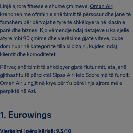
Linjë ajrore fituese e shumë çmimeve,
Oman Air,
krenohen me ofrimin e shërbimit të përsosur dhe janë të
famshëm për përvojat e tyre të shkëlqyera në klasin e
parë dhe biznes. Kjo vëmendje ndaj detajeve u ka sjellë
atyre mbi 90 çmime dhe vlerësime gjatë viteve, duke
dominuar në kategori të tilla si dizajni, kujdesi ndaj
klientit dhe komoditetet.
Përveç shërbimit të shkëlqyer gjatë fluturimit, ata janë
gjithashtu të përpiktë! Sipas AirHelp Score më të fundit,
Oman Air u ngjit në krye për t'u bërë linja ajrore më e
përpiktë në Azi.
1. Eurowings
Vlerësimi i përpikërisë: 9.3/10