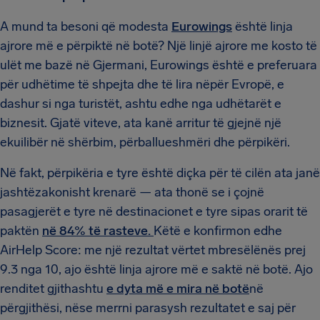
A mund ta besoni që modesta
Eurowings
është linja
ajrore më e përpiktë në botë? Një linjë ajrore me kosto të
ulët me bazë në Gjermani, Eurowings është e preferuara
për udhëtime të shpejta dhe të lira nëpër Evropë, e
dashur si nga turistët, ashtu edhe nga udhëtarët e
biznesit. Gjatë viteve, ata kanë arritur të gjejnë një
ekuilibër në shërbim, përballueshmëri dhe përpikëri.
Në fakt, përpikëria e tyre është diçka për të cilën ata janë
jashtëzakonisht krenarë — ata thonë se i çojnë
pasagjerët e tyre në destinacionet e tyre sipas orarit të
paktën
në 84% të rasteve.
Këtë e konfirmon edhe
AirHelp Score: me një rezultat vërtet mbresëlënës prej
9.3 nga 10, ajo është linja ajrore më e saktë në botë. Ajo
renditet gjithashtu
e dyta më e mira në botë
në
përgjithësi, nëse merrni parasysh rezultatet e saj për