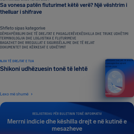
Sa vonesa patën fluturimet këtë verë? Një vështrim i
thelluar i shifrave
Shfleto sipas kategorive
DËMSHPËRBLIMI DHE TË DREJTAT E PASAGJERËVE
KËSHILLA DHE TRUKE UDHËTIMI
TERMINOLOGJIA DHE LOGJISTIKA E FLUTURIMEVE
BAGAZHET DHE RREGULLAT E SIGURISË
LAJME DHE TË REJAT
DOKUMENTET DHE KËRKESAT E UDHËTIMIT
NJIH TË DREJTAT E TUA
Udhëzuesi juaj për të drejtat
e pasagjerëve ajrorë
Shikoni udhëzuesin tonë të lehtë
BOTIMI 2026
Lexo më shumë
REGJISTROHU PËR BULETININ TONË INFORMATIV
Merrni indicie dhe këshilla drejt e në kutinë e
mesazheve