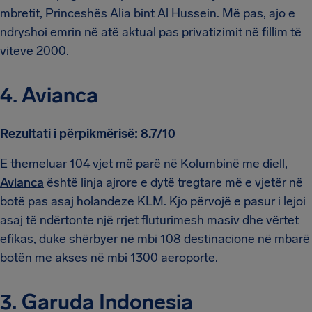
mbretit, Princeshës Alia bint Al Hussein. Më pas, ajo e
ndryshoi emrin në atë aktual pas privatizimit në fillim të
viteve 2000.
4. Avianca
Rezultati i përpikmërisë: 8.7/10
E themeluar 104 vjet më parë në Kolumbinë me diell,
Avianca
është linja ajrore e dytë tregtare më e vjetër në
botë pas asaj holandeze KLM. Kjo përvojë e pasur i lejoi
asaj të ndërtonte një rrjet fluturimesh masiv dhe vërtet
efikas, duke shërbyer në mbi 108 destinacione në mbarë
botën me akses në mbi 1300 aeroporte.
3. Garuda Indonesia