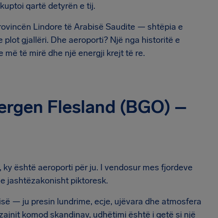
uptoi qartë detyrën e tij.
rovincën Lindore të Arabisë Saudite — shtëpia e
lot gjallëri. Dhe aeroporti? Një nga historitë e
e më të mirë dhe një energji krejt të re.
 Bergen Flesland (BGO) –
, ky është aeroporti për ju. I vendosur mes fjordeve
he jashtëzakonisht piktoresk.
jisë — ju presin lundrime, ecje, ujëvara dhe atmosfera
izajnit komod skandinav, udhëtimi është i qetë si një