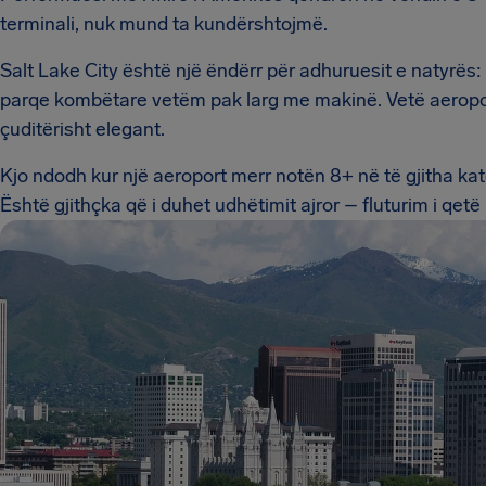
terminali, nuk mund ta kundërshtojmë.
Salt Lake City është një ëndërr për adhuruesit e natyrës: 
parqe kombëtare vetëm pak larg me makinë. Vetë aeroporti 
çuditërisht elegant.
Kjo ndodh kur një aeroport merr notën 8+ në të gjitha kat
Është gjithçka që i duhet udhëtimit ajror – fluturim i qe