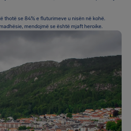
të thotë se 84% e fluturimeve u nisën në kohë.
j madhësie, mendojmë se është mjaft heroike.