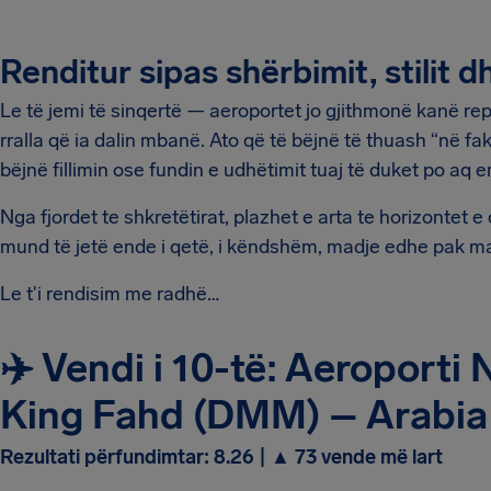
Renditur sipas shërbimit, stilit 
Le të jemi të sinqertë — aeroportet jo gjithmonë kanë rep
rralla që ia dalin mbanë. Ato që të bëjnë të thuash “në fak
bëjnë fillimin ose fundin e udhëtimit tuaj të duket po aq
Nga fjordet te shkretëtirat, plazhet e arta te horizontet
mund të jetë ende i qetë, i këndshëm, madje edhe pak ma
Le t'i rendisim me radhë…
✈️ Vendi i 10-të: Aeropor
King Fahd (DMM) – Arabia
Rezultati përfundimtar: 8.26 | ▲ 73 vende më lart