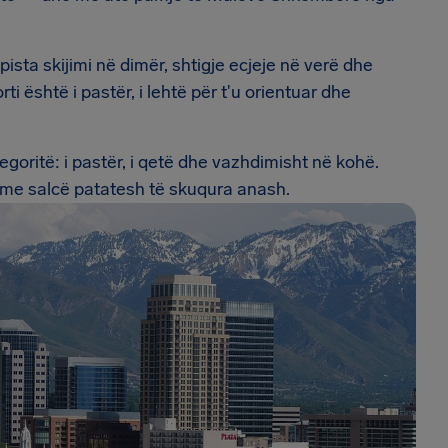
pista skijimi në dimër, shtigje ecjeje në verë dhe
është i pastër, i lehtë për t'u orientuar dhe
egoritë: i pastër, i qetë dhe vazhdimisht në kohë.
të me salcë patatesh të skuqura anash.