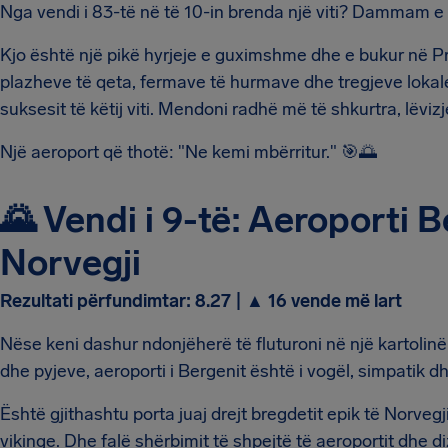
Nga vendi i 83-të në të 10-in brenda një viti? Dammam e k
Kjo është një pikë hyrjeje e guximshme dhe e bukur në P
plazheve të qeta, fermave të hurmave dhe tregjeve lokale p
suksesit të këtij viti. Mendoni radhë më të shkurtra, lëvizj
Një aeroport që thotë: "Ne kemi mbërritur." 🎯🌅
🌄 Vendi i 9-të: Aeroporti
Norvegji
Rezultati përfundimtar: 8.27 | ▲ 16 vende më lart
Nëse keni dashur ndonjëherë të fluturoni në një kartolinë
dhe pyjeve, aeroporti i Bergenit është i vogël, simpatik d
Është gjithashtu porta juaj drejt bregdetit epik të Norveg
vikinge. Dhe falë shërbimit të shpejtë të aeroportit dhe d