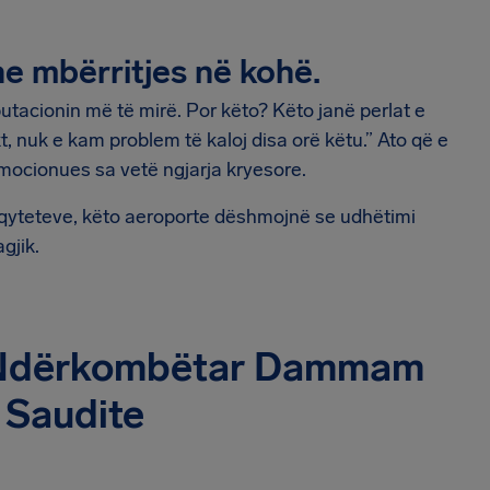
dhe mbërritjes në kohë.
utacionin më të mirë. Por këto? Këto janë perlat e
t, nuk e kam problem të kaloj disa orë këtu.” Ato që e
 emocionues sa vetë ngjarja kryesore.
 e qyteteve, këto aeroporte dëshmojnë se udhëtimi
gjik.
ti Ndërkombëtar Dammam
 Saudite