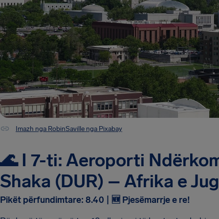
Imazh nga RobinSaville nga Pixabay
🌊 I 7-ti: Aeroporti Ndërk
Shaka (DUR) – Afrika e Jug
Pikët përfundimtare: 8.40 | 🆕 Pjesëmarrje e re!