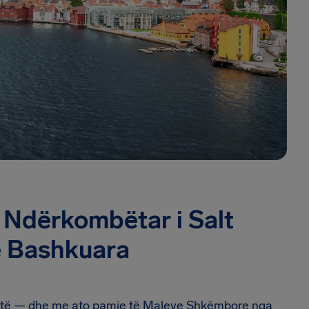
i Ndërkombëtar i Salt
e Bashkuara
8-të — dhe me ato pamje të Maleve Shkëmbore nga