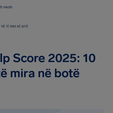
th nesh
T MË TË MIRA NË BOTË
elp Score 2025: 10
ë mira në botë