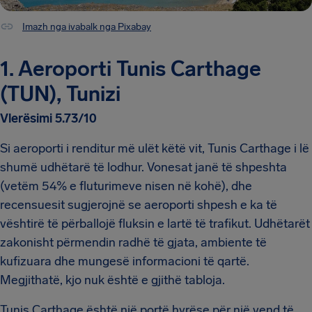
Imazh nga ivabalk nga Pixabay
1. Aeroporti Tunis Carthage
(TUN), Tunizi
Vlerësimi 5.73/10
Si aeroporti i renditur më ulët këtë vit, Tunis Carthage i lë
shumë udhëtarë të lodhur. Vonesat janë të shpeshta
(vetëm 54% e fluturimeve nisen në kohë), dhe
recensuesit sugjerojnë se aeroporti shpesh e ka të
vështirë të përballojë fluksin e lartë të trafikut. Udhëtarët
zakonisht përmendin radhë të gjata, ambiente të
kufizuara dhe mungesë informacioni të qartë.
Megjithatë, kjo nuk është e gjithë tabloja.
Tunis Carthage është një portë hyrëse për një vend të