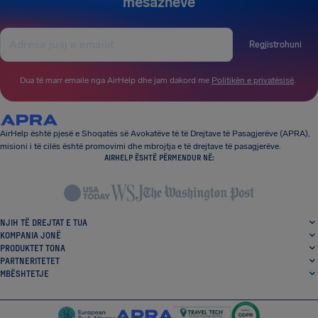
mesazheve
Regjistrohuni
Dua të marr emaile nga AirHelp dhe jam dakord me
Politikën e privatësisë
.
AirHelp është pjesë e Shoqatës së Avokatëve të të Drejtave të Pasagjerëve (APRA),
misioni i të cilës është promovimi dhe mbrojtja e të drejtave të pasagjerëve.
AIRHELP ËSHTË PËRMENDUR NË:
NJIH TË DREJTAT E TUA
KOMPANIA JONË
PRODUKTET TONA
PARTNERITETET
MBËSHTETJE