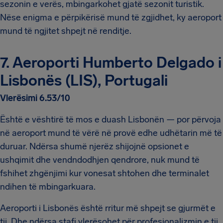
sezonin e verës, mbingarkohet gjatë sezonit turistik.
Nëse enigma e përpikërisë mund të zgjidhet, ky aeroport
mund të ngjitet shpejt në renditje.
7. Aeroporti Humberto Delgado i
Lisbonës (LIS), Portugali
Vlerësimi 6.53/10
Është e vështirë të mos e duash Lisbonën — por përvoja
në aeroport mund të vërë në provë edhe udhëtarin më të
duruar. Ndërsa shumë njerëz shijojnë opsionet e
ushqimit dhe vendndodhjen qendrore, nuk mund të
fshihet zhgënjimi kur vonesat shtohen dhe terminalet
ndihen të mbingarkuara.
Aeroporti i Lisbonës është rritur më shpejt se gjurmët e
tij. Dhe ndërsa stafi vlerësohet për profesionalizmin e tij