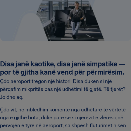
Disa janë kaotike, disa janë simpatike —
por të gjitha kanë vend për përmirësim.
Çdo aeroport tregon një histori. Disa duken si një
përqafim mikpritës pas një udhëtimi të gjatë. Të tjerët?
Jo dhe aq.
Çdo vit, ne mbledhim komente nga udhëtarë të vërtetë
nga e gjithë bota, duke parë se si njerëzit e vlerësojnë
përvojën e tyre në aeroport, sa shpesh fluturimet nisen