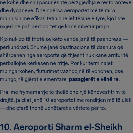
në kohë dhe sa i pasur është përzgjedhja e restoranteve
dhe dyqaneve. Dhe ndërsa aeroportet më të mira
mahnisin me efikasitetin dhe lehtësinë e tyre, kjo listë
nxjerr në pah aeroportet që kanë mbetur prapa.
Kjo nuk do të thotë se këto vende janë të pashpresa —
përkundrazi. Shumë janë destinacione të dashura që
shërbehen nga aeroporte që thjesht nuk kanë arritur të
përballojnë kërkesën në rritje. Por kur terminalet
mbingarkohen, fluturimet vazhdojnë të vonohen, ose
mungojnë gjërat elementare,
pasagjerët e vënë re.
Pra, me frymëmarrje të thellë dhe një këndvështrim të
drejtë, ja cilat janë 10 aeroportet me renditjen më të ulët
— dhe çfarë thonë udhëtarët e vërtetë për to.
10. Aeroporti Sharm el-Sheikh