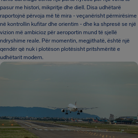
pasur me histori, mikpritje dhe diell. Disa udhëtarë
raportojnë përvoja më të mira - veçanërisht përmirësime
në kontrollin kufitar dhe orientim - dhe ka shpresë se një
vizion më ambicioz për aeroportin mund të sjellë
ndryshime reale. Për momentin, megjithatë, është një
qendër që nuk i plotëson plotësisht pritshmëritë e
udhëtarit modern.