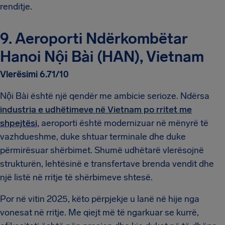
renditje.
9. Aeroporti Ndërkombëtar
Hanoi Nội Bài (HAN), Vietnam
Vlerësimi 6.71/10
Nội Bài është një qendër me ambicie serioze. Ndërsa
industria e udhëtimeve në Vietnam po rritet me
shpejtësi,
aeroporti është modernizuar në mënyrë të
vazhdueshme, duke shtuar terminale dhe duke
përmirësuar shërbimet. Shumë udhëtarë vlerësojnë
strukturën, lehtësinë e transfertave brenda vendit dhe
një listë në rritje të shërbimeve shtesë.
Por në vitin 2025, këto përpjekje u lanë në hije nga
vonesat në rritje. Me qiejt më të ngarkuar se kurrë,