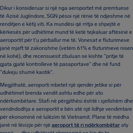
Dikur i konsideruar si një nga aeroportet më premtuese
të Azisë Juglindore, SGN pësoi një rënie të ndjeshme në
renditjen e këtij viti. Ka mundësi që rritja e shpejtë e
kërkesës për udhëtime mund të ketë tejkaluar aftësinë e
aeroportit për t'u përballur me të. Vonesat e fluturimeve
janë mjaft të zakonshme (vetëm 61% e fluturimeve nisen
në kohë), dhe recensuesit zbuluan se kishte "pritje të
gjata gjatë kontrolleve të pasaportave" dhe në fund
"dukeju shumë kaotik".
Megjithatë, aeroporti mbetet një qendër jetike si për
udhëtimet brenda vendit ashtu edhe për ato
ndërkombëtare. Stafi në përgjithësi është i sjellshëm dhe
vendndodhja e aeroportit e bën atë një lidhje vendimtare
për ekonominë në lulëzim të Vietnamit. Plane të mëdha
janë në lëvizje për një
aeroport të ri ndërkombëtar
aty