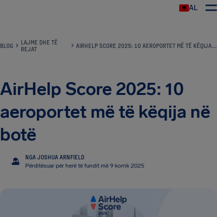
AL
LAJME DHE TË
BLOG
AIRHELP SCORE 2025: 10 AEROPORTET MË TË KËQIJA NË BOTË
REJAT
AirHelp Score 2025: 10
aeroportet më të këqija në
botë
NGA JOSHUA ARNFIELD
JA
Përditësuar për herë të fundit më 9 korrik 2025