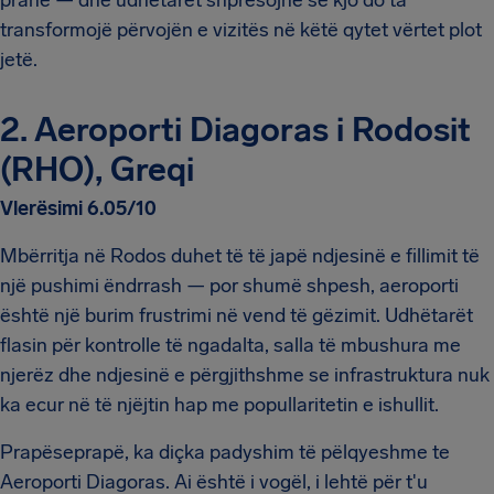
pranë — dhe udhëtarët shpresojnë se kjo do ta
transformojë përvojën e vizitës në këtë qytet vërtet plot
jetë.
2. Aeroporti Diagoras i Rodosit
(RHO), Greqi
Vlerësimi 6.05/10
Mbërritja në Rodos duhet të të japë ndjesinë e fillimit të
një pushimi ëndrrash — por shumë shpesh, aeroporti
është një burim frustrimi në vend të gëzimit. Udhëtarët
flasin për kontrolle të ngadalta, salla të mbushura me
njerëz dhe ndjesinë e përgjithshme se infrastruktura nuk
ka ecur në të njëjtin hap me popullaritetin e ishullit.
Prapëseprapë, ka diçka padyshim të pëlqyeshme te
Aeroporti Diagoras. Ai është i vogël, i lehtë për t'u