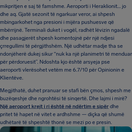
mikpritjen e saj të famshme. Aeroporti i Heraklionit... jo
dhe aq. Gjatë sezonit të ngarkuar veror, ai shpesh
mbingarkohet nga presioni i mijëra pushuesve që
mbërrijnë. Terminali duket i vogël, radhët lëvizin ngadalë
dhe pasagjerët shpesh komentojnë për një ndjesi
çrregullimi të përgjithshëm. Një udhëtar madje tha se
ndonjëherë dukej sikur “nuk ka një planimetri të menduar
për përdoruesit”. Ndoshta kjo është arsyeja pse
aeroporti vlerësohet vetëm me 6.7/10 për Opinionin e
Klientëve.
Megjithatë, duhet pranuar se stafi bën çmos, shpesh me
buzëqeshje dhe ngrohtësi të sinqertë. Dhe lajmi i mirë?
Një aeroport krejt i ri është në ndërtim e sipër
dhe
pritet të hapet në vitet e ardhshme — diçka që shumë
udhëtarë të shpeshtë thonë se mezi po e presin.