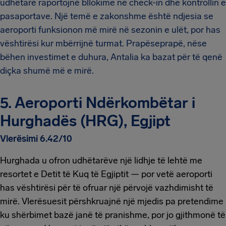
udhëtarë raportojnë bllokime në check-in dhe kontrollin e
pasaportave. Një temë e zakonshme është ndjesia se
aeroporti funksionon më mirë në sezonin e ulët, por has
vështirësi kur mbërrijnë turmat. Prapëseprapë, nëse
bëhen investimet e duhura, Antalia ka bazat për të qenë
diçka shumë më e mirë.
5. Aeroporti Ndërkombëtar i
Hurghadës (HRG), Egjipt
Vlerësimi 6.42/10
Hurghada u ofron udhëtarëve një lidhje të lehtë me
resortet e Detit të Kuq të Egjiptit — por vetë aeroporti
has vështirësi për të ofruar një përvojë vazhdimisht të
mirë. Vlerësuesit përshkruajnë një mjedis pa pretendime
ku shërbimet bazë janë të pranishme, por jo gjithmonë të