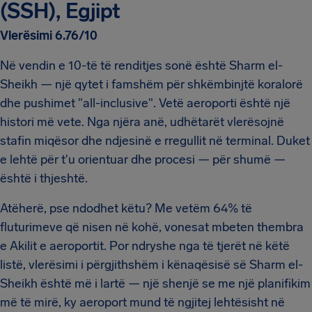
(SSH), Egjipt
Vlerësimi 6.76/10
Në vendin e 10-të të renditjes sonë është Sharm el-
Sheikh — një qytet i famshëm për shkëmbinjtë koralorë
dhe pushimet "all-inclusive". Vetë aeroporti është një
histori më vete. Nga njëra anë, udhëtarët vlerësojnë
stafin miqësor dhe ndjesinë e rregullit në terminal. Duket
e lehtë për t'u orientuar dhe procesi — për shumë —
është i thjeshtë.
Atëherë, pse ndodhet këtu? Me vetëm 64% të
fluturimeve që nisen në kohë, vonesat mbeten thembra
e Akilit e aeroportit. Por ndryshe nga të tjerët në këtë
listë, vlerësimi i përgjithshëm i kënaqësisë së Sharm el-
Sheikh është më i lartë — një shenjë se me një planifikim
më të mirë, ky aeroport mund të ngjitej lehtësisht në