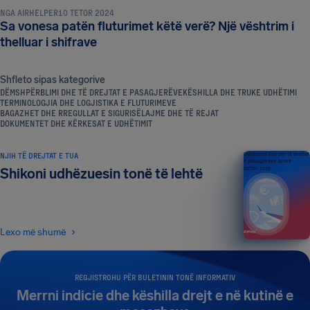
NGA
AIRHELPER
10 TETOR 2024
Sa vonesa patën fluturimet këtë verë? Një vështrim i
thelluar i shifrave
Shfleto sipas kategorive
DËMSHPËRBLIMI DHE TË DREJTAT E PASAGJERËVE
KËSHILLA DHE TRUKE UDHËTIMI
TERMINOLOGJIA DHE LOGJISTIKA E FLUTURIMEVE
BAGAZHET DHE RREGULLAT E SIGURISË
LAJME DHE TË REJAT
DOKUMENTET DHE KËRKESAT E UDHËTIMIT
NJIH TË DREJTAT E TUA
Udhëzuesi juaj për të drejtat
e pasagjerëve ajrorë
Shikoni udhëzuesin tonë të lehtë
BOTIMI 2026
Lexo më shumë
REGJISTROHU PËR BULETININ TONË INFORMATIV
Merrni indicie dhe këshilla drejt e në kutinë e