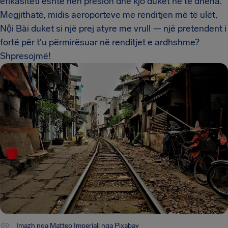
efikasiteti është nën presion dhe kjo duket në të dhëna.
Megjithatë, midis aeroporteve me renditjen më të ulët,
Nội Bài duket si një prej atyre me vrull — një pretendent i
fortë për t'u përmirësuar në renditjet e ardhshme?
Shpresojmë!
Imazh nga Matteo Imperiali nga Pixabay