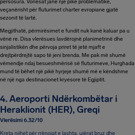
përsosura. Vonesat janë një pikë problematike,
veçanërisht për fluturimet charter evropiane gjatë
sezonit të lartë.
Megjithatë, përmirësimet e fundit nuk kanë kaluar pa u
vënë re. Disa vlerësues lavdërojnë planimetrinë dhe
sinjalistikën dhe përvoja priret të jetë mjaft e
drejtpërdrejtë sapo të jeni brenda. Me pak më shumë
vëmendje ndaj besueshmërisë së fluturimeve, Hurghada
mund të bëhet një pikë hyrjeje shumë më e këndshme
në një nga destinacionet kryesore të Egjiptit.
4. Aeroporti Ndërkombëtar i
Heraklionit (HER), Greqi
Vlerësimi 6.32/10
Kreta njihet për rrënojat e lashta, ujërat bruz dhe