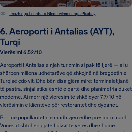
Imazh nga Leonhard Niederwimmer nga Pixabay
6. Aeroporti i Antalias (AYT),
Turqi
Vlerësimi 6.52/10
Aeroporti i Antalias e njeh turizmin si pak të tjerë — ai u
shërben miliona udhëtarëve që shkojnë në bregdetin e
Turqisë çdo vit. Dhe bën disa gjëra mirë: terminalet janë
të pastra, sinjalistika është e qartë dhe planimetria duket
moderne. Ai merr një vlerësim të shkëlqyer 7.7/10 në
vlerësimin e klientëve për restorantet dhe dyqanet.
Por me popullaritetin e madh vjen edhe presioni i madh.
Vonesat shtohen gjatë fluksit të verës dhe shumë