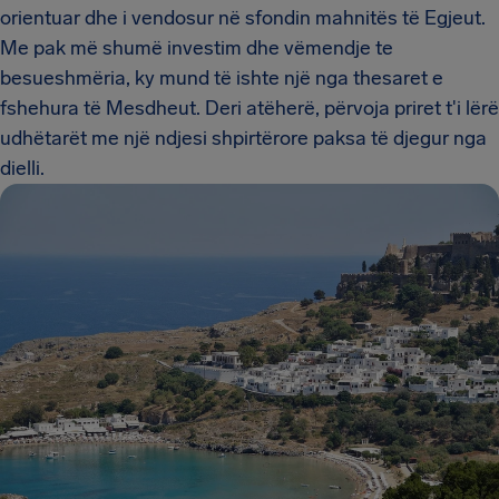
orientuar dhe i vendosur në sfondin mahnitës të Egjeut.
Me pak më shumë investim dhe vëmendje te
besueshmëria, ky mund të ishte një nga thesaret e
fshehura të Mesdheut. Deri atëherë, përvoja priret t'i lërë
udhëtarët me një ndjesi shpirtërore paksa të djegur nga
dielli.