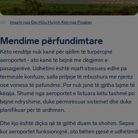
Imazhi nga Đại Hữu Huỳnh Kim nga Pixabay
Mendime përfundimtare
Këto renditje nuk kanë për qëllim të turpërojnë
aeroportet - ato kanë të bëjnë me dëgjimin e
pasagjerëve. Udhëtimi është mjaft stresues edhe pa
terminale konfuze, salla pritjeje të mbushura me njerëz
ose vonesa të pafundme. Por nuk janë të gjitha lajme të
këqija. Shumë nga aeroportet e listuara këtu tashmë po
bëjnë ndryshime, duke përmirësuar sistemet dhe duke
planifikuar për të ardhmen.
Dhe kjo është diçka që të gjithë duam ta shohim. Sepse
kur aeroportet funksionojnë, ato bëhen pjesë e udhëtimit