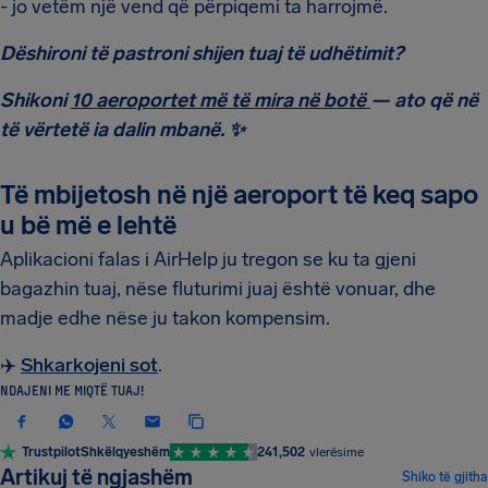
- jo vetëm një vend që përpiqemi ta harrojmë.
Dëshironi të pastroni shijen tuaj të udhëtimit?
Shikoni
10 aeroportet më të mira në botë
— ato që në
të vërtetë ia dalin mbanë. ✨
Të mbijetosh në një aeroport të keq sapo
u bë më e lehtë
Aplikacioni falas i AirHelp ju tregon se ku ta gjeni
bagazhin tuaj, nëse fluturimi juaj është vonuar, dhe
madje edhe nëse ju takon kompensim.
✈️
Shkarkojeni sot
.
NDAJENI ME MIQTË TUAJ!
Trustpilot
Shkëlqyeshëm
241,502
vlerësime
LAJME DHE TË REJAT
Artikuj të ngjashëm
Shiko të gjitha