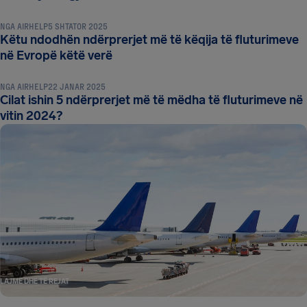
NGA
AIRHELP
5 SHTATOR 2025
Këtu ndodhën ndërprerjet më të këqija të fluturimeve
LAJME DHE TË REJAT
në Evropë këtë verë
NGA
AIRHELP
22 JANAR 2025
Cilat ishin 5 ndërprerjet më të mëdha të fluturimeve në
vitin 2024?
LAJME DHE TË REJAT