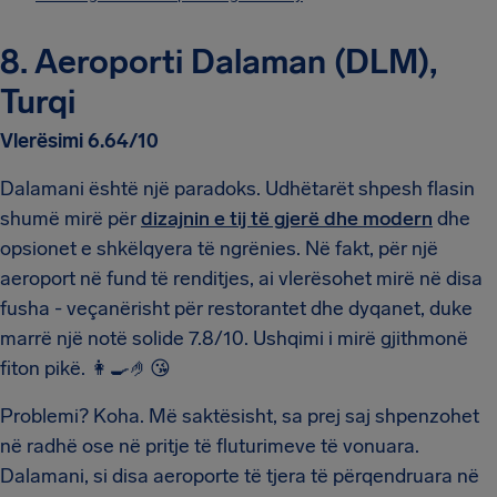
8. Aeroporti Dalaman (DLM),
Turqi
Vlerësimi 6.64/10
Dalamani është një paradoks. Udhëtarët shpesh flasin
shumë mirë për
dizajnin e tij të gjerë dhe modern
dhe
opsionet e shkëlqyera të ngrënies. Në fakt, për një
aeroport në fund të renditjes, ai vlerësohet mirë në disa
fusha - veçanërisht për restorantet dhe dyqanet, duke
marrë një notë solide 7.8/10. Ushqimi i mirë gjithmonë
fiton pikë. 👩‍🍳🤌😘
Problemi? Koha. Më saktësisht, sa prej saj shpenzohet
në radhë ose në pritje të fluturimeve të vonuara.
Dalamani, si disa aeroporte të tjera të përqendruara në