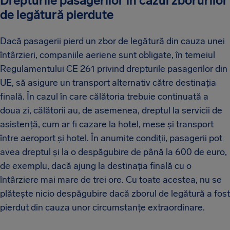
Drepturile pasagerilor în cazul zborurilor
de legătură pierdute
Dacă pasagerii pierd un zbor de legătură din cauza unei
întârzieri, companiile aeriene sunt obligate, în temeiul
Regulamentului CE 261 privind drepturile pasagerilor din
UE, să asigure un transport alternativ către destinația
finală. În cazul în care călătoria trebuie continuată a
doua zi, călătorii au, de asemenea, dreptul la servicii de
asistență, cum ar fi cazare la hotel, mese și transport
între aeroport și hotel. În anumite condiții, pasagerii pot
avea dreptul și la o despăgubire de până la 600 de euro,
de exemplu, dacă ajung la destinația finală cu o
întârziere mai mare de trei ore. Cu toate acestea, nu se
plătește nicio despăgubire dacă zborul de legătură a fost
pierdut din cauza unor circumstanțe extraordinare.