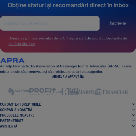
Obține sfaturi și recomandări direct în inbox
Înscrie-te
Doresc să primesc e-mailuri de la AirHelp și sunt de acord cu
Declarația de
confidențialitate
.
AirHelp face parte din Association of Passenger Rights Advocates (APRA), a cărei
misiune este să promoveze și să protejeze drepturile pasagerilor.
AIRHELP A APĂRUT ÎN:
CUNOAȘTE-ȚI DREPTURILE
COMPANIA NOASTRĂ
PRODUSELE NOASTRE
PARTENERIATE
ASISTENȚĂ