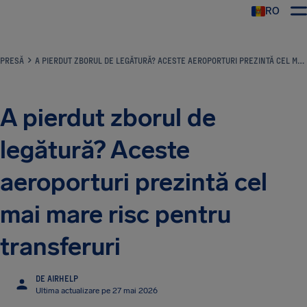
RO
AirHelp
PRESĂ
A PIERDUT ZBORUL DE LEGĂTURĂ? ACESTE AEROPORTURI PREZINTĂ CEL MAI MARE RISC PENTRU TRANSFERURI
A pierdut zborul de
legătură? Aceste
aeroporturi prezintă cel
mai mare risc pentru
transferuri
DE AIRHELP
Ultima actualizare pe 27 mai 2026