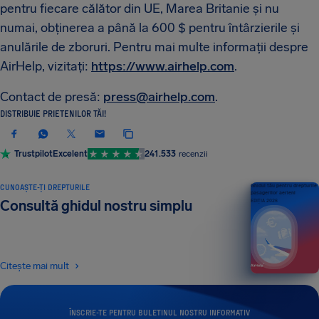
pentru fiecare călător din UE, Marea Britanie și nu
numai, obținerea a până la 600 $ pentru întârzierile și
anulările de zboruri. Pentru mai multe informații despre
AirHelp, vizitați:
https://www.airhelp.com
.
Contact de presă:
press@airhelp.com
.
DISTRIBUIE PRIETENILOR TĂI!
Trustpilot
Excelent
241.533
recenzii
CUNOAȘTE-ȚI DREPTURILE
Ghidul tău pentru drepturile
pasagerilor aerieni
Consultă ghidul nostru simplu
EDIȚIA 2026
Citește mai mult
ÎNSCRIE-TE PENTRU BULETINUL NOSTRU INFORMATIV