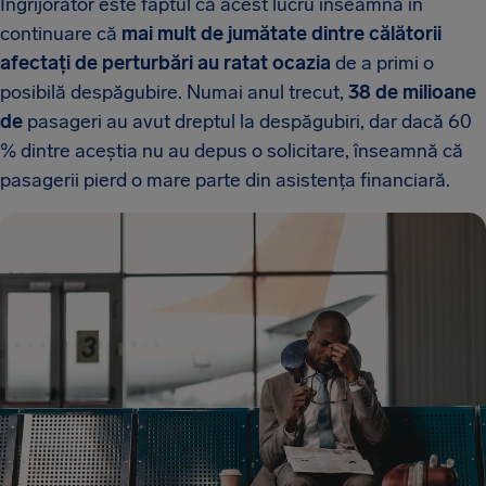
Îngrijorător este faptul că acest lucru înseamnă în
continuare că
mai mult de jumătate dintre călătorii
afectați de perturbări au ratat ocazia
de a primi o
posibilă despăgubire. Numai anul trecut,
38 de milioane
de
pasageri au avut dreptul la despăgubiri, dar dacă 60
% dintre aceștia nu au depus o solicitare, înseamnă că
pasagerii pierd o mare parte din asistența financiară.