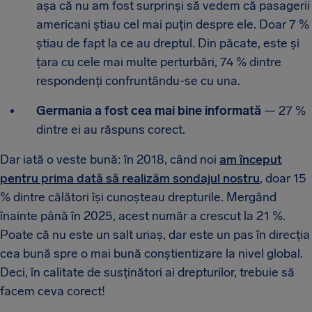
așa că nu am fost surprinși să vedem că pasagerii
americani știau cel mai puțin despre ele. Doar 7 %
știau de fapt la ce au dreptul. Din păcate, este și
țara cu cele mai multe perturbări, 74 % dintre
respondenți confruntându-se cu una.
Germania a fost cea mai bine informată
— 27 %
dintre ei au răspuns corect.
Dar iată o veste bună: în 2018, când noi
am început
pentru prima dată să realizăm sondajul nostru
, doar 15
% dintre călători își cunoșteau drepturile. Mergând
înainte până în 2025, acest număr a crescut la 21 %.
Poate că nu este un salt uriaș, dar este un pas în direcția
cea bună spre o mai bună conștientizare la nivel global.
Deci, în calitate de susținători ai drepturilor, trebuie să
facem ceva corect!