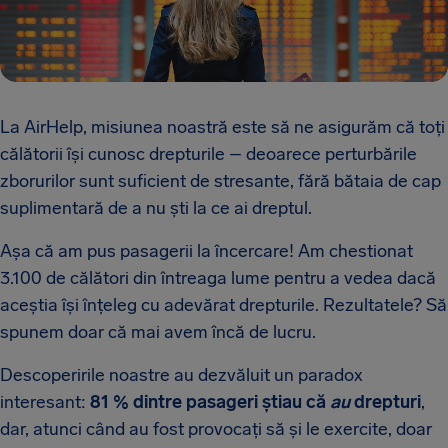
La AirHelp, misiunea noastră este să ne asigurăm că toți
călătorii își cunosc drepturile – deoarece perturbările
zborurilor sunt suficient de stresante, fără bătaia de cap
suplimentară de a nu ști la ce ai dreptul.
Așa că am pus pasagerii la încercare! Am chestionat
3.100 de călători din întreaga lume pentru a vedea dacă
aceștia își înțeleg cu adevărat drepturile. Rezultatele? Să
spunem doar că mai avem încă de lucru.
Descoperirile noastre au dezvăluit un paradox
interesant:
81 % dintre pasageri știau că
au
drepturi
,
dar, atunci când au fost provocați să și le exercite, doar