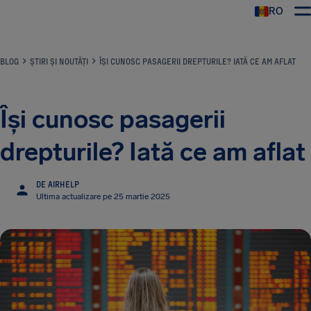
RO
AirHelp
BLOG
ȘTIRI ȘI NOUTĂȚI
ÎȘI CUNOSC PASAGERII DREPTURILE? IATĂ CE AM AFLAT
Își cunosc pasagerii
drepturile? Iată ce am aflat
DE AIRHELP
Ultima actualizare pe 25 martie 2025