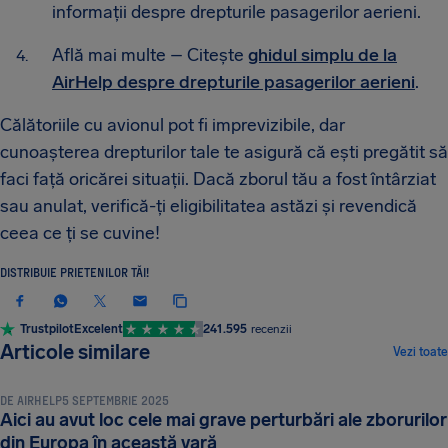
informații despre drepturile pasagerilor aerieni.
Află mai multe – Citește
ghidul simplu de la
AirHelp despre drepturile pasagerilor aerieni
.
Călătoriile cu avionul pot fi imprevizibile, dar
cunoașterea drepturilor tale te asigură că ești pregătit să
faci față oricărei situații. Dacă zborul tău a fost întârziat
sau anulat, verifică-ți eligibilitatea astăzi și revendică
ceea ce ți se cuvine!
DISTRIBUIE PRIETENILOR TĂI!
Trustpilot
Excelent
241.595
recenzii
ȘTIRI ȘI NOUTĂȚI
Articole similare
Vezi toate
DE
AIRHELP
5 SEPTEMBRIE 2025
Aici au avut loc cele mai grave perturbări ale zborurilor
ȘTIRI ȘI NOUTĂȚI
din Europa în această vară