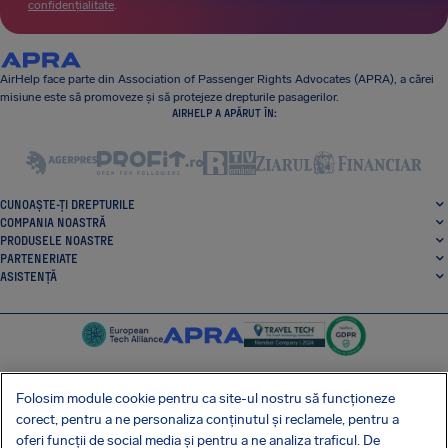
confidențialitate
.
AirHelp face parte din Association of Passenger Rights Advocates (APRA), a cărei
misiune este să promoveze și să protejeze drepturile pasagerilor.
AIRHELP A APĂRUT ÎN:
CUNOAȘTE-ȚI DREPTURILE
COMPANIA NOASTRĂ
PRODUSELE NOASTRE
PARTENERIATE
ASISTENȚĂ
Folosim module cookie pentru ca site-ul nostru să funcționeze
corect, pentru a ne personaliza conținutul și reclamele, pentru a
SocialFacebook
SocialTwitter
SocialInstagram
SocialLinkedin
oferi funcții de social media și pentru a ne analiza traficul. De