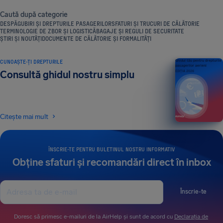
Caută după categorie
DESPĂGUBIRI ȘI DREPTURILE PASAGERILOR
SFATURI ȘI TRUCURI DE CĂLĂTORIE
TERMINOLOGIE DE ZBOR ȘI LOGISTICĂ
BAGAJE ȘI REGULI DE SECURITATE
ȘTIRI ȘI NOUTĂȚI
DOCUMENTE DE CĂLĂTORIE ȘI FORMALITĂȚI
CUNOAȘTE-ȚI DREPTURILE
Ghidul tău pentru drepturile
pasagerilor aerieni
Consultă ghidul nostru simplu
EDIȚIA 2026
Citește mai mult
ÎNSCRIE-TE PENTRU BULETINUL NOSTRU INFORMATIV
Obține sfaturi și recomandări direct în inbox
Înscrie-te
Doresc să primesc e-mailuri de la AirHelp și sunt de acord cu
Declarația de