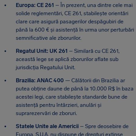
Europa: CE 261
– În prezent, una dintre cele mai
solide reglementări, CE 261, stabilește orientări
clare care asigură pasagerilor despăgubiri de
până la 600 € și asistență în urma unor perturbări
semnificative ale zborurilor.
Regatul Unit: UK 261
– Similară cu CE 261,
această lege se aplică zborurilor aflate sub
jurisdicția Regatului Unit.
Brazilia: ANAC 400
— Călătorii din Brazilia ar
putea obține daune de până la 10.000 R$ în baza
acestei legi, care stabilește standarde bune de
asistență pentru întârzieri, anulări și
suprarezervări de zboruri.
Statele Unite ale Americii
– Spre deosebire de
Europa, S.U.A. nu dispune de drepturi extinse