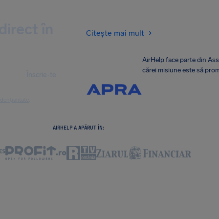
direct în
Citește mai mult
AirHelp face parte din As
cărei misiune este să prom
Înscrie-te
dențialitate
.
AIRHELP A APĂRUT ÎN: