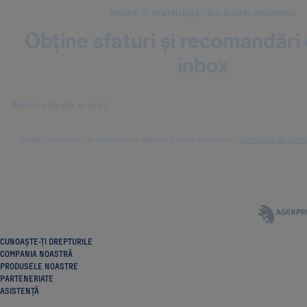
ÎNSCRIE-TE PENTRU BULETINUL NOSTRU INFORMATIV
Obține sfaturi și recomandări 
inbox
Doresc să primesc e-mailuri de la AirHelp și sunt de acord cu
Declarația de confi
CUNOAȘTE-ȚI DREPTURILE
COMPANIA NOASTRĂ
PRODUSELE NOASTRE
PARTENERIATE
ASISTENȚĂ