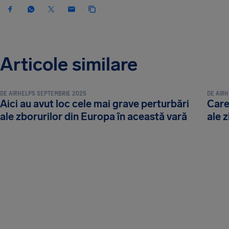
Articole similare
ȘTIRI ȘI NOUTĂȚI
ȘTIRI ȘI
DE
AIRHELP
5 SEPTEMBRIE 2025
DE
AIR
Aici au avut loc cele mai grave perturbări
Care
ale zborurilor din Europa în această vară
ale 