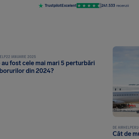
Trustpilot
Excelent
241.533
recenzii
 NOUTĂȚI
HELP
22 IANUARIE 2025
 au fost cele mai mari 5 perturbări
zborurilor din 2024?
ȘTIRI ȘI NOUTĂȚI
DE
AIRHELPER
1
Cât de mu