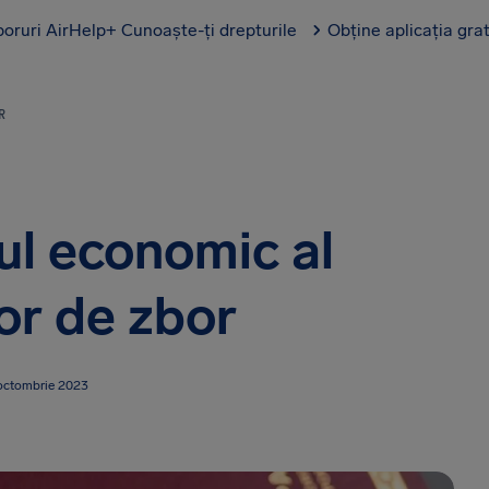
boruri AirHelp+
Cunoaște-ți drepturile
Obține aplicația gra
R
tul economic al
or de zbor
 octombrie 2023