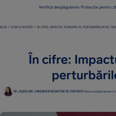
Verifică despăgubirea
Protecție pentru z
AirHelp
BLOG
ȘTIRI ȘI NOUTĂȚI
ÎN CIFRE: IMPACTUL ECONOMIC AL PERTURBĂRILOR DE ZBO
În cifre: Impac
perturbăril
DE JAQUELINE JUNGINGER
·
REDACTOR DE CONȚINUT
Ultima actualizare pe 6