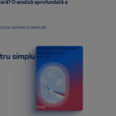
ară? O analiză aprofundată a
NTE DE CĂLĂTORIE ȘI FORMALITĂȚI
Ghidul tău pentru drepturile
pasagerilor aerieni
tru simplu
EDIȚIA 2026