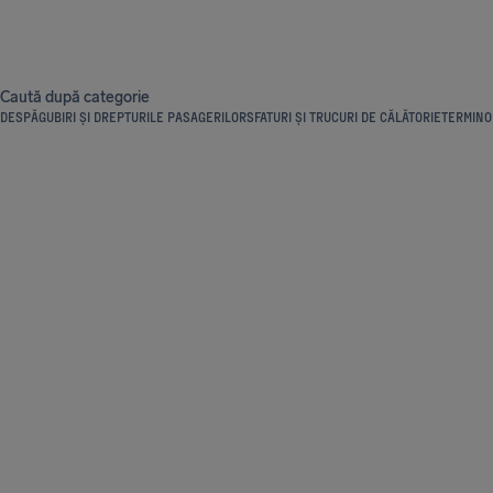
Caută după categorie
DESPĂGUBIRI ȘI DREPTURILE PASAGERILOR
SFATURI ȘI TRUCURI DE CĂLĂTORIE
TERMINOL