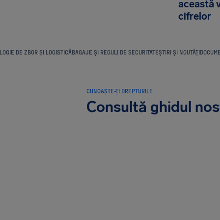
această v
cifrelor
OGIE DE ZBOR ȘI LOGISTICĂ
BAGAJE ȘI REGULI DE SECURITATE
ȘTIRI ȘI NOUTĂȚI
DOCUME
CUNOAȘTE-ȚI DREPTURILE
Consultă ghidul nos