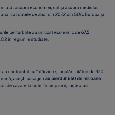
orm atât asupra economiei, cât și asupra mediului.
a analizat datele de zbor din 2022 din SUA, Europa și
orurile perturbate au un cost economic de
67,5
O2 în regiunile studiate.
u confruntat cu întârzieri și anulări, alături de 330
preună, acești pasageri
au pierdut 650 de milioane
ți de cazare la hotel în timp ce își așteptau