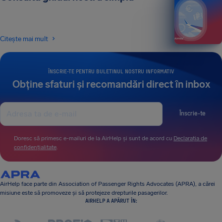
Citește mai mult
ÎNSCRIE-TE PENTRU BULETINUL NOSTRU INFORMATIV
Obține sfaturi și recomandări direct în inbox
Înscrie-te
Doresc să primesc e-mailuri de la AirHelp și sunt de acord cu
Declarația de
confidențialitate
.
AirHelp face parte din Association of Passenger Rights Advocates (APRA), a cărei
misiune este să promoveze și să protejeze drepturile pasagerilor.
AIRHELP A APĂRUT ÎN: