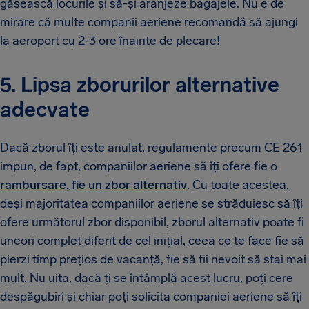
găsească locurile și să-și aranjeze bagajele. Nu e de
mirare că multe companii aeriene recomandă să ajungi
la aeroport cu 2-3 ore înainte de plecare!
5. Lipsa zborurilor alternative
adecvate
Dacă zborul îți este anulat, regulamente precum CE 261
impun, de fapt, companiilor aeriene să îți ofere fie o
rambursare, fie un zbor alternativ
. Cu toate acestea,
deși majoritatea companiilor aeriene se străduiesc să îți
ofere următorul zbor disponibil, zborul alternativ poate fi
uneori complet diferit de cel inițial, ceea ce te face fie să
pierzi timp prețios de vacanță, fie să fii nevoit să stai mai
mult. Nu uita, dacă ți se întâmplă acest lucru, poți cere
despăgubiri și chiar poți solicita companiei aeriene să îți