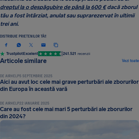
dreptul la o despăgubire de până la 600 €
dacă zborul
tău a fost întârziat, anulat sau suprarezervat în ultimii
trei ani.
DISTRIBUIE PRIETENILOR TĂI!
Trustpilot
Excelent
241.521
recenzii
ȘTIRI ȘI NOUTĂȚI
Articole similare
Vezi toate
DE
AIRHELP
5 SEPTEMBRIE 2025
Aici au avut loc cele mai grave perturbări ale zborurilor
ȘTIRI ȘI NOUTĂȚI
din Europa în această vară
DE
AIRHELP
22 IANUARIE 2025
Care au fost cele mai mari 5 perturbări ale zborurilor
din 2024?