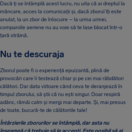
Dacă ți se întâmplă acest lucru, nu uita că ai dreptul la
mâncare, acces la comunicații și, dacă zborul îți este
anulat, la un zbor de înlocuire – la urma urmei,
companiile aeriene nu au voie să te lase blocat într-o
țară străină.
Nu te descuraja
Zborul poate fi o experiență epuizantă, plină de
provocări care îi testează chiar și pe cei mai răbdători
călători. Dar data viitoare când ceva te deranjează în
timpul zborului, să știi că nu ești singur. Doar respiră
adânc, rămâi calm și mergi mai departe. Și, mai presus
de toate, bucură-te de călătoriile tale!
Întârzierile zborurilor se întâmplă, dar asta nu
înseamnă că trebuie să le accepți. Este posibil să ai