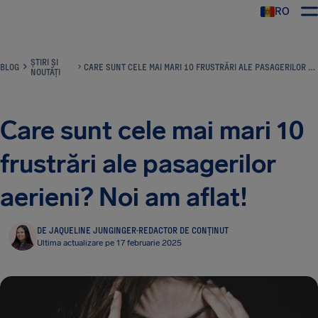
RO
AirHelp
ȘTIRI ȘI
BLOG
CARE SUNT CELE MAI MARI 10 FRUSTRĂRI ALE PASAGERILOR AERIENI? NOI AM AFLAT!
NOUTĂȚI
Care sunt cele mai mari 10
frustrări ale pasagerilor
aerieni? Noi am aflat!
DE JAQUELINE JUNGINGER
·
REDACTOR DE CONȚINUT
Ultima actualizare pe 17 februarie 2025