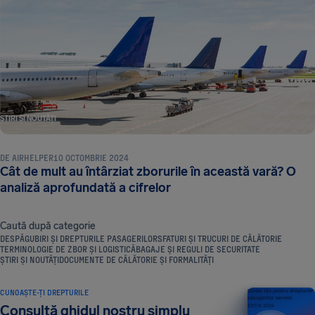
ȘTIRI ȘI NOUTĂȚI
DE
AIRHELPER
10 OCTOMBRIE 2024
Cât de mult au întârziat zborurile în această vară? O
analiză aprofundată a cifrelor
Caută după categorie
DESPĂGUBIRI ȘI DREPTURILE PASAGERILOR
SFATURI ȘI TRUCURI DE CĂLĂTORIE
TERMINOLOGIE DE ZBOR ȘI LOGISTICĂ
BAGAJE ȘI REGULI DE SECURITATE
ȘTIRI ȘI NOUTĂȚI
DOCUMENTE DE CĂLĂTORIE ȘI FORMALITĂȚI
CUNOAȘTE-ȚI DREPTURILE
Ghidul tău pentru drepturile
pasagerilor aerieni
Consultă ghidul nostru simplu
EDIȚIA 2026