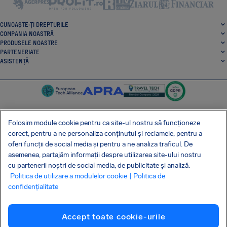
CUNOAȘTE-ȚI DREPTURILE
COMPANIA NOASTRĂ
PRODUSELE NOASTRE
PARTENERIATE
ASISTENȚĂ
Folosim module cookie pentru ca site-ul nostru să funcționeze
corect, pentru a ne personaliza conținutul și reclamele, pentru a
SocialFacebook
SocialTwitter
SocialInstagram
SocialLinkedin
oferi funcții de social media și pentru a ne analiza traficul. De
asemenea, partajăm informații despre utilizarea site-ului nostru
OBȚINE APLICAȚIA NOASTRĂ GRATUITĂ
cu partenerii noștri de social media, de publicitate și analiză.
Politica de utilizare a modulelor cookie
| Politica de
confidențialitate
Termeni și condiții
Politica de confidențialitate
Cookie-uri
Informații de contact
Accept toate cookie-urile
Atacul asupra lanțului de aprovizionare Shai-Hulud
Retragere din contract