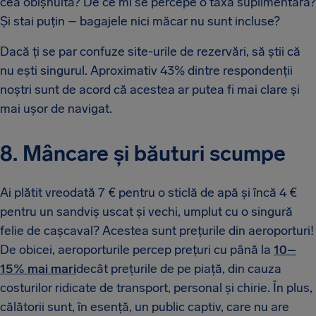
cea obișnuită? De ce mi se percepe o taxă suplimentară?
Și stai puțin – bagajele nici măcar nu sunt incluse?
Dacă ți se par confuze site-urile de rezervări, să știi că
nu ești singurul. Aproximativ 43% dintre respondenții
noștri sunt de acord că acestea ar putea fi mai clare și
mai ușor de navigat.
8. Mâncare și băuturi scumpe
Ai plătit vreodată 7 € pentru o sticlă de apă și încă 4 €
pentru un sandviș uscat și vechi, umplut cu o singură
felie de cașcaval? Acestea sunt prețurile din aeroporturi!
De obicei, aeroporturile percep prețuri cu până la
10–
15% mai mari
decât prețurile de pe piață, din cauza
costurilor ridicate de transport, personal și chirie. În plus,
călătorii sunt, în esență, un public captiv, care nu are