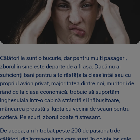
Călătoriile sunt o bucurie, dar pentru mulți pasageri,
zborul în sine este departe de a fi așa. Dacă nu ai
suficienți bani pentru a te răsfăța la clasa întâi sau cu
propriul avion privat, majoritatea dintre noi, muritorii de
rând de la clasa economică, trebuie să suportăm
înghesuiala într-o cabină strâmtă și înăbușitoare,
mâncarea proastă și lupta cu vecinii de scaun pentru
cotieră. Pe scurt, zborul poate fi stresant.
De aceea, am întrebat peste 200 de pasionați de
călătorii din întreaga lume care sunt, în opinia lor, cele