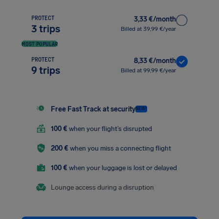
PROTECT
3,33 €/month
3 trips
Billed at 39,99 €/year
MOST POPULAR
PROTECT
8,33 €/month
9 trips
Billed at 99,99 €/year
Free Fast Track at security
NEW!
100 €
when your flight’s disrupted
200 €
when you miss a connecting flight
100 €
when your luggage is lost or delayed
Lounge access during a disruption