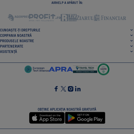
AIRHELP A APĂRUT ÎN:
CUNOAȘTE-ȚI DREPTURILE
COMPANIA NOASTRĂ
PRODUSELE NOASTRE
PARTENERIATE
ASISTENȚĂ
SocialFacebook
SocialTwitter
SocialInstagram
SocialLinkedin
OBȚINE APLICAȚIA NOASTRĂ GRATUITĂ