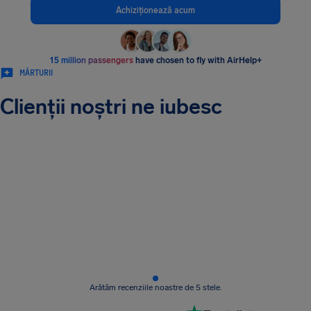
Achiziționează acum
15 million passengers
have chosen to fly with AirHelp+
MĂRTURII
Clienții noștri ne iubesc
Arătăm recenziile noastre de 5 stele.