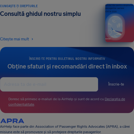
CUNOAȘTE-ȚI DREPTURILE
Ghidul tău pentru drepturile
pasagerilor aerieni
Consultă ghidul nostru simplu
EDIȚIA 2026
Citește mai mult
ÎNSCRIE-TE PENTRU BULETINUL NOSTRU INFORMATIV
Obține sfaturi și recomandări direct în inbox
Înscrie-te
Doresc să primesc e-mailuri de la AirHelp și sunt de acord cu
Declarația de
confidențialitate
.
AirHelp face parte din Association of Passenger Rights Advocates (APRA), a cărei
misiune este să promoveze și să protejeze drepturile pasagerilor.