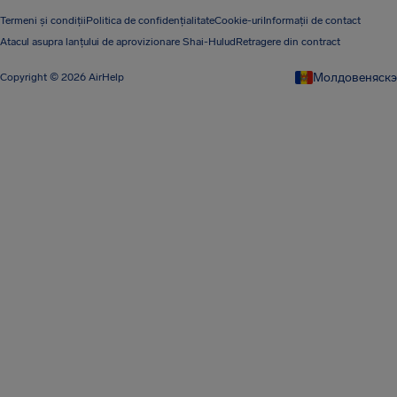
Termeni și condiții
Politica de confidențialitate
Cookie-uri
Informații de contact
Atacul asupra lanțului de aprovizionare Shai-Hulud
Retragere din contract
Молдовеняскэ
Copyright © 2026 AirHelp