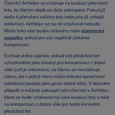
Členství AirHelp+ se vztahuje na budoucí přerušení
letu, ke kterým dojde po datu zakoupení. Pokud již
došlo k přerušení vašeho letu nebo jste již zahájili
reklamaci, AirHelp+ se na ně vztahovat nebude.
Místo toho vám budou účtovány naše
standardní
poplatky
, pokud pro vás úspěšně získáme
kompenzaci.
Existuje jedna výjimka: pokud váš předchozí let
vyhodnotíme jako vhodný pro kompenzaci z dobré
vůle (což je reklamace, na kterou se nevztahuje
zákon, ale v jejímž rámci může letecká společnost
nabídnout poukaz jako gesto dobré vůle). V takovém
případě si můžete zakoupit roční členství v AirHelp+,
které se bude vztahovat na vaše budoucí lety a také
na kompenzaci z dobré vůle pro tento konkrétní
předchozí let.