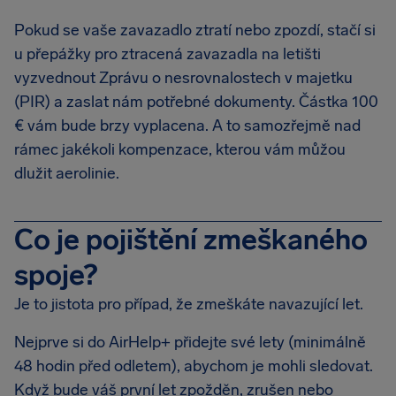
Pokud se vaše zavazadlo ztratí nebo zpozdí, stačí si
u přepážky pro ztracená zavazadla na letišti
vyzvednout Zprávu o nesrovnalostech v majetku
(PIR) a zaslat nám potřebné dokumenty. Částka 100
€ vám bude brzy vyplacena. A to samozřejmě nad
rámec jakékoli kompenzace, kterou vám můžou
dlužit aerolinie.
Co je pojištění zmeškaného
spoje?
Je to jistota pro případ, že zmeškáte navazující let.
Nejprve si do AirHelp+ přidejte své lety (minimálně
48 hodin před odletem), abychom je mohli sledovat.
Když bude váš první let zpožděn, zrušen nebo