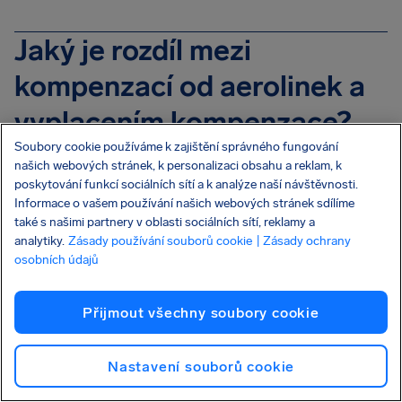
Jaký je rozdíl mezi
kompenzací od aerolinek a
vyplacením kompenzace?
Soubory cookie používáme k zajištění správného fungování
Kompenzace od aerolinek
jsou peníze od letecké
našich webových stránek, k personalizaci obsahu a reklam, k
společnosti, které mají nahradit zpoždění nebo
poskytování funkcí sociálních sítí a k analýze naší návštěvnosti.
zrušení mezinárodního letu, na který se vztahují
Informace o vašem používání našich webových stránek sdílíme
předpisy EU nebo jiné předpisy. Maximální částka,
také s našimi partnery v oblasti sociálních sítí, reklamy a
analytiky.
Zásady používání souborů cookie
| Zásady ochrany
kterou lze vyplatit, je 600 €. Přesná částka, na
osobních údajů
kterou máte nárok, závisí na předpisech, které se na
váš let vztahují, a na tom, zda na ni máte nárok.
Přijmout všechny soubory cookie
Společnost AirHelp je odborníkem na vymáhání
těchto kompenzací, ale peníze nejsou nikdy
Nastavení souborů cookie
zaručeny.