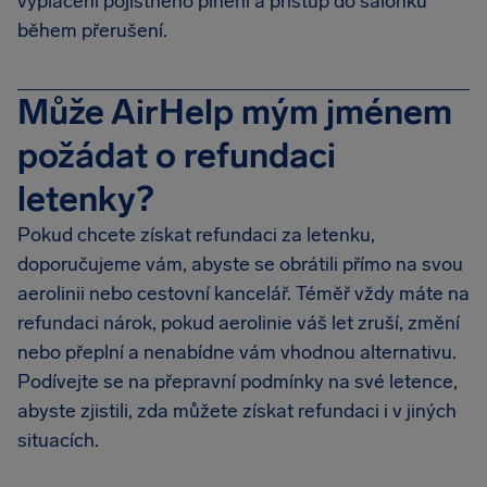
vyplacení pojistného plnění a přístup do salónku
během přerušení.
Může AirHelp mým jménem
požádat o refundaci
letenky?
Pokud chcete získat refundaci za letenku,
doporučujeme vám, abyste se obrátili přímo na svou
aerolinii nebo cestovní kancelář. Téměř vždy máte na
refundaci nárok, pokud aerolinie váš let zruší, změní
nebo přeplní a nenabídne vám vhodnou alternativu.
Podívejte se na přepravní podmínky na své letence,
abyste zjistili, zda můžete získat refundaci i v jiných
situacích.