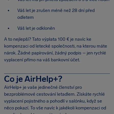
Váš let je zrušen méně než 28 dní před
odletem
Váš let je odkloněn
A to nejlepší? Tato výplata 100 € je navíc ke
kompenzaci od letecké společnosti, na kterou máte
nárok. Žádné papírování, žádný podpis – jen rychlé
vyplacení přímo na váš bankovní účet.
Co je AirHelp+?
AirHelp+ je vaše jedinečné členství pro
bezproblémové cestování letadlem. Získáte rychlé
vyplacení pojistného a pohodlí v salónku, když se
něco pokazí. To vše navíc k jakékoli kompenzaci od