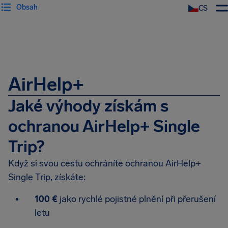
Obsah
CS
AirHelp+
Jaké výhody získám s
ochranou AirHelp+ Single
Trip?
Když si svou cestu ochráníte ochranou AirHelp+
Single Trip, získáte:
100 €
jako rychlé pojistné plnění při přerušení
letu