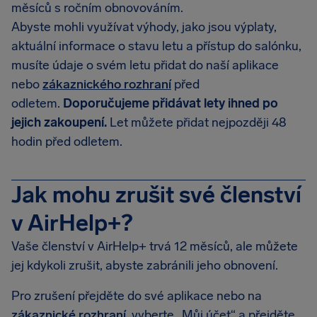
měsíců s ročním obnovováním.
Abyste mohli využívat výhody, jako jsou výplaty,
aktuální informace o stavu letu a přístup do salónku,
musíte údaje o svém letu přidat do naší aplikace
nebo
zákaznického rozhraní
před
odletem.
Doporučujeme přidávat lety ihned po
jejich zakoupení.
Let můžete přidat nejpozději 48
hodin před odletem.
Jak mohu zrušit své členství
v AirHelp+?
Vaše členství v AirHelp+ trvá 12 měsíců, ale můžete
jej kdykoli zrušit, abyste zabránili jeho obnovení.
Pro zrušení přejděte do své aplikace nebo na
zákaznické rozhraní
, vyberte „Můj účet“ a přejděte