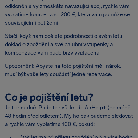
odkloněn a vy zmeškáte navazující spoj, rychle vám
vyplatíme kompenzaci 200 €, která vám pomůže se
souvisejícími potížemi.
Stačí, když nám pošlete podrobnosti o svém letu,
doklad o zpoždění a své palubní vstupenky a
kompenzace vám bude brzy vyplacena.
Upozornění: Abyste na toto pojištění měli nárok,
musí být vaše lety součástí jedné rezervace.
Co je pojištění letu?
Je to snadné. Přidejte svůj let do AirHelp+ (nejméně
48 hodin před odletem). My ho pak budeme sledovat
a rychle vám vyplatíme 100 €, pokud:
Váš let má při příletu zpoždění o 3 a více hodin