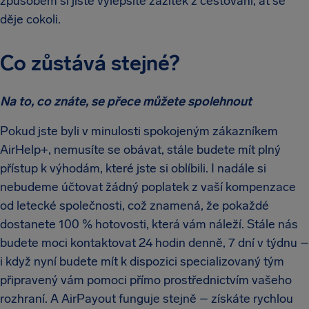
způsobem si jistě vylepšíte zážitek z cestování, ať se
děje cokoli.
Co zůstává stejné?
Na to, co znáte, se přece můžete spolehnout
Pokud jste byli v minulosti spokojeným zákazníkem
AirHelp+, nemusíte se obávat, stále budete mít plný
přístup k výhodám, které jste si oblíbili. I nadále si
nebudeme účtovat žádný poplatek z vaší kompenzace
od letecké společnosti, což znamená, že pokaždé
dostanete 100 % hotovosti, která vám náleží. Stále nás
budete moci kontaktovat 24 hodin denně, 7 dní v týdnu –
i když nyní budete mít k dispozici specializovaný tým
připravený vám pomoci přímo prostřednictvím vašeho
rozhraní. A AirPayout funguje stejně – získáte rychlou