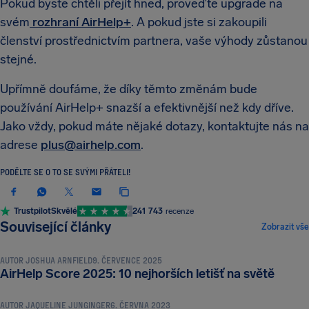
Pokud byste chtěli přejít hned, proveďte upgrade na
svém
rozhraní AirHelp+
. A pokud jste si zakoupili
členství prostřednictvím partnera, vaše výhody zůstanou
stejné.
Upřímně doufáme, že díky těmto změnám bude
používání AirHelp+ snazší a efektivnější než kdy dříve.
Jako vždy, pokud máte nějaké dotazy, kontaktujte nás na
adrese
plus@airhelp.com
.
PODĚLTE SE O TO SE SVÝMI PŘÁTELI!
Trustpilot
Skvělé
241 743
recenze
NOVINKY A ZAJÍMAVOSTI
Související články
Zobrazit vše
AUTOR
JOSHUA ARNFIELD
9. ČERVENCE 2025
NOVINKY A ZAJÍMAVOSTI
AirHelp Score 2025: 10 nejhorších letišť na světě
AUTOR
JAQUELINE JUNGINGER
6. ČERVNA 2023