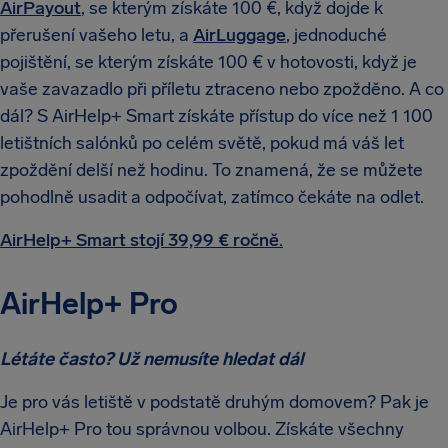
AirPayout
, se kterým získáte 100 €, když dojde k
přerušení vašeho letu, a
AirLuggage
, jednoduché
pojištění, se kterým získáte 100 € v hotovosti, když je
vaše zavazadlo při příletu ztraceno nebo zpožděno. A co
dál? S AirHelp+ Smart získáte přístup do více než 1 100
letištních salónků po celém světě, pokud má váš let
zpoždění delší než hodinu. To znamená, že se můžete
pohodlně usadit a odpočívat, zatímco čekáte na odlet.
AirHelp+ Smart stojí 39,99 € ročně.
AirHelp+ Pro
Létáte často? Už nemusíte hledat dál
Je pro vás letiště v podstatě druhým domovem? Pak je
AirHelp+ Pro tou správnou volbou. Získáte všechny