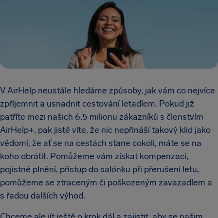
V AirHelp neustále hledáme způsoby, jak vám co nejvíce
zpříjemnit a usnadnit cestování letadlem. Pokud již
patříte mezi našich 6,5 milionu zákazníků s členstvím
AirHelp+, pak jistě víte, že nic nepřináší takový klid jako
vědomí, že ať se na cestách stane cokoli, máte se na
koho obrátit. Pomůžeme vám získat kompenzaci,
pojistné plnění, přístup do salónku při přerušení letu,
pomůžeme se ztraceným či poškozeným zavazadlem a
s řadou dalších výhod.
Chceme ale jít ještě o krok dál a zajistit, aby se našim