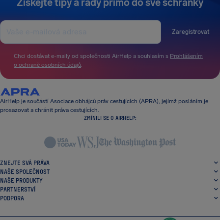
Získejte tipy a rady přímo do své schránky
Zaregistrovat
Chci dostávat e-maily od společnosti AirHelp a souhlasím s
Prohlášením
o ochraně osobních údajů
.
AirHelp je součástí Asociace obhájců práv cestujících (APRA), jejímž posláním je
prosazovat a chránit práva cestujících.
ZMÍNILI SE O AIRHELP:
ZNEJTE SVÁ PRÁVA
NAŠE SPOLEČNOST
NAŠE PRODUKTY
PARTNERSTVÍ
PODPORA