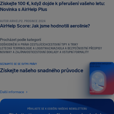
Získejte 100 €, když dojde k přerušení vašeho letu:
NOVINKY A ZAJÍMAVOSTI
Novinka s AirHelp Plus
AUTOR
AIRHELP
2. PROSINCE 2024
AirHelp Score: Jak jsme hodnotili aerolinie?
Procházet podle kategorií
ODŠKODNĚNÍ A PRÁVA CESTUJÍCÍCH
CESTOVNÍ TIPY A TRIKY
LETECKÁ TERMINOLOGIE A LOGISTIKA
ZAVAZADLA A BEZPEČNOSTNÍ PŘEDPISY
NOVINKY A ZAJÍMAVOSTI
CESTOVNÍ DOKLADY A VSTUPNÍ FORMALITY
SEZNAMTE SE SE SVÝMI PRÁVY
Znejte práva cestujících
2026 EDICE
Získejte našeho snadného průvodce
Další informace
PŘIHLASTE SE K ODBĚRU NAŠEHO NEWSLETTERU