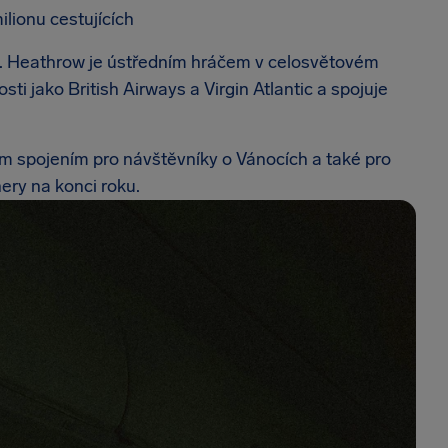
lionu cestujících
w. Heathrow je ústředním hráčem v celosvětovém
ti jako British Airways a Virgin Atlantic a spojuje
ým spojením pro návštěvníky o Vánocích a také pro
nery na konci roku.