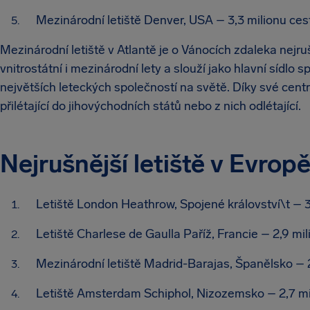
Mezinárodní letiště Denver, USA – 3,3 milionu cest
Mezinárodní letiště v Atlantě je o Vánocích zdaleka nejruš
vnitrostátní i mezinárodní lety a slouží jako hlavní sídlo s
největších leteckých společností na světě. Díky své centrá
přilétající do jihovýchodních států nebo z nich odlétající.
Nejrušnější letiště v Evrop
Letiště London Heathrow, Spojené království\t – 3,
Letiště Charlese de Gaulla Paříž, Francie – 2,9 mil
Mezinárodní letiště Madrid-Barajas, Španělsko – 2
Letiště Amsterdam Schiphol, Nizozemsko – 2,7 mil