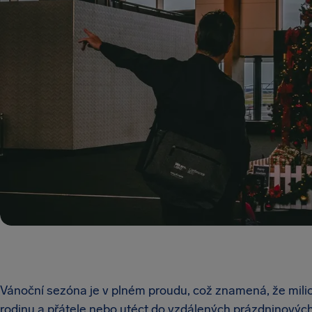
Vánoční sezóna je v plném proudu, což znamená, že milion
rodinu a přátele nebo utéct do vzdálených prázdninových