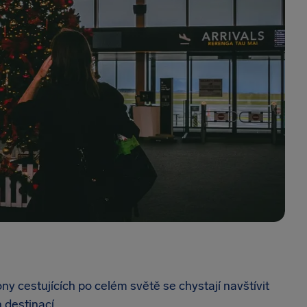
y cestujících po celém světě se chystají navštívit
 destinací.