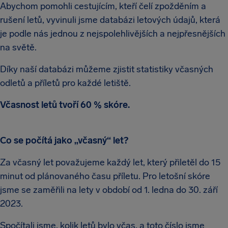
Abychom pomohli cestujícím, kteří čelí zpožděním a
rušení letů, vyvinuli jsme databázi letových údajů, která
je podle nás jednou z nejspolehlivějších a nejpřesnějších
na světě.
Díky naší databázi můžeme zjistit statistiky včasných
odletů a příletů pro každé letiště.
Včasnost letů tvoří 60 % skóre.
Co se počítá jako „včasný“ let?
Za včasný let považujeme každý let, který přiletěl do 15
minut od plánovaného času příletu. Pro letošní skóre
jsme se zaměřili na lety v období od 1. ledna do 30. září
2023.
Spočítali jsme, kolik letů bylo včas, a toto číslo jsme