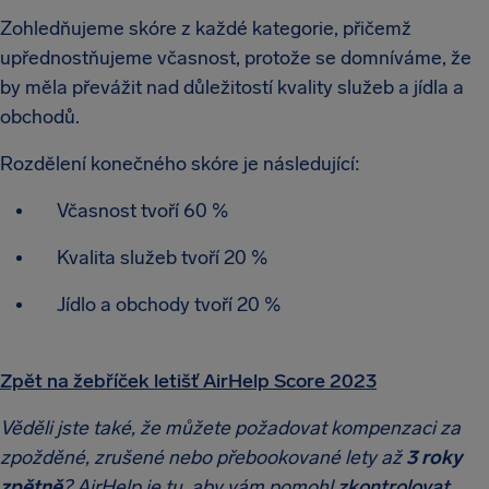
Zohledňujeme skóre z každé kategorie, přičemž
upřednostňujeme včasnost, protože se domníváme, že
by měla převážit nad důležitostí kvality služeb a jídla a
obchodů.
Rozdělení konečného skóre je následující:
Včasnost tvoří 60 %
Kvalita služeb tvoří 20 %
Jídlo a obchody tvoří 20 %
Zpět na žebříček letišť AirHelp Score 2023
Věděli jste také, že můžete požadovat kompenzaci za
zpožděné, zrušené nebo přebookované lety až
3 roky
zpětně
? AirHelp je tu, aby vám pomohl
zkontrolovat,