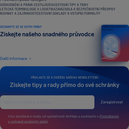
ODŠKODNĚNÍ A PRÁVA CESTUJÍCÍCH
CESTOVNÍ TIPY A TRIKY
LETECKÁ TERMINOLOGIE A LOGISTIKA
ZAVAZADLA A BEZPEČNOSTNÍ PŘEDPISY
NOVINKY A ZAJÍMAVOSTI
CESTOVNÍ DOKLADY A VSTUPNÍ FORMALITY
SEZNAMTE SE SE SVÝMI PRÁVY
Znejte práva cestujících
2026 EDICE
Získejte našeho snadného průvodce
Další informace
PŘIHLASTE SE K ODBĚRU NAŠEHO NEWSLETTERU
Získejte tipy a rady přímo do své schránky
Zaregistrovat
Chci dostávat e-maily od společnosti AirHelp a souhlasím s
Prohlášením
o ochraně osobních údajů
.