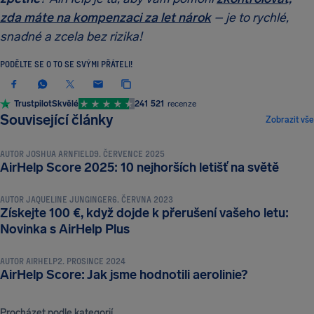
zda máte na kompenzaci za let nárok
– je to rychlé,
snadné a zcela bez rizika!
PODĚLTE SE O TO SE SVÝMI PŘÁTELI!
Trustpilot
Skvělé
241 521
recenze
NOVINKY A ZAJÍMAVOSTI
Související články
Zobrazit vše
AUTOR
JOSHUA ARNFIELD
9. ČERVENCE 2025
NOVINKY A ZAJÍMAVOSTI
AirHelp Score 2025: 10 nejhorších letišť na světě
AUTOR
JAQUELINE JUNGINGER
6. ČERVNA 2023
Získejte 100 €, když dojde k přerušení vašeho letu:
NOVINKY A ZAJÍMAVOSTI
Novinka s AirHelp Plus
AUTOR
AIRHELP
2. PROSINCE 2024
AirHelp Score: Jak jsme hodnotili aerolinie?
Procházet podle kategorií