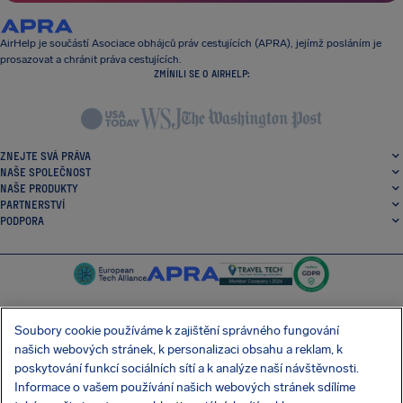
AirHelp je součástí Asociace obhájců práv cestujících (APRA), jejímž posláním je
prosazovat a chránit práva cestujících.
ZMÍNILI SE O AIRHELP:
ZNEJTE SVÁ PRÁVA
NAŠE SPOLEČNOST
NAŠE PRODUKTY
PARTNERSTVÍ
PODPORA
Soubory cookie používáme k zajištění správného fungování
našich webových stránek, k personalizaci obsahu a reklam, k
SocialFacebook
SocialTwitter
SocialInstagram
SocialLinkedin
poskytování funkcí sociálních sítí a k analýze naší návštěvnosti.
Informace o vašem používání našich webových stránek sdílíme
STÁHNĚTE SI NAŠI BEZPLATNOU APLIKACI