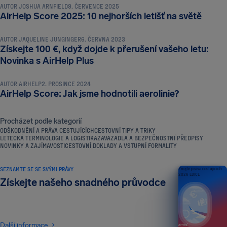
AUTOR
JOSHUA ARNFIELD
9. ČERVENCE 2025
NOVINKY A ZAJÍMAVOSTI
AirHelp Score 2025: 10 nejhorších letišť na světě
AUTOR
JAQUELINE JUNGINGER
6. ČERVNA 2023
Získejte 100 €, když dojde k přerušení vašeho letu:
NOVINKY A ZAJÍMAVOSTI
Novinka s AirHelp Plus
AUTOR
AIRHELP
2. PROSINCE 2024
AirHelp Score: Jak jsme hodnotili aerolinie?
Procházet podle kategorií
ODŠKODNĚNÍ A PRÁVA CESTUJÍCÍCH
CESTOVNÍ TIPY A TRIKY
LETECKÁ TERMINOLOGIE A LOGISTIKA
ZAVAZADLA A BEZPEČNOSTNÍ PŘEDPISY
NOVINKY A ZAJÍMAVOSTI
CESTOVNÍ DOKLADY A VSTUPNÍ FORMALITY
SEZNAMTE SE SE SVÝMI PRÁVY
Znejte práva cestujících
2026 EDICE
Získejte našeho snadného průvodce
Další informace