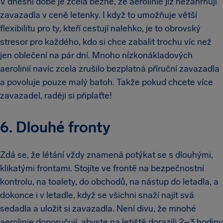
V dnešní době je zcela běžné, že aerolinie již nezahrnují
zavazadla v ceně letenky. I když to umožňuje větší
flexibilitu pro ty, kteří cestují nalehko, je to obrovský
stresor pro každého, kdo si chce zabalit trochu víc než
jen oblečení na pár dní. Mnoho nízkonákladových
aerolinií navíc zcela zrušilo bezplatná příruční zavazadla
a povoluje pouze malý batoh. Takže pokud chcete více
zavazadel, raději si připlaťte!
6. Dlouhé fronty
Zdá se, že létání vždy znamená potýkat se s dlouhými,
klikatými frontami. Stojíte ve frontě na bezpečnostní
kontrolu, na toalety, do obchodů, na nástup do letadla, a
dokonce i v letadle, když se všichni snaží najít svá
sedadla a uložit si zavazadla. Není divu, že mnohé
aerolinie doporučují, abyste na letiště dorazili 2–3 hodiny