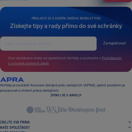
PŘIHLASTE SE K ODBĚRU NAŠEHO NEWSLETTERU
Získejte tipy a rady přímo do své schránky
Zaregistrovat
Chci dostávat e-maily od společnosti AirHelp a souhlasím s
Prohlášením
o ochraně osobních údajů
.
AirHelp je součástí Asociace obhájců práv cestujících (APRA), jejímž posláním je
prosazovat a chránit práva cestujících.
ZMÍNILI SE O AIRHELP:
ZNEJTE SVÁ PRÁVA
NAŠE SPOLEČNOST