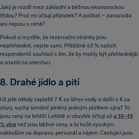
Jaký je rozdíl mezi základní a běžnou ekonomickou
třídou? Proč mi účtují příplatek? A počkat – zavazadla
ani nejsou v ceně?
Pokud si myslíte, že rezervační stránky jsou
nepřehledné, nejste sami. Přibližně 43 % našich
respondentů souhlasí s tím, že by mohly být přehlednější
a snazší na orientaci.
8. Drahé jídlo a pití
Už jste někdy zaplatili 7 € za láhev vody a další 4 € za
starý, suchý sendvič plněný jediným plátkem sýra? To
jsou ceny na letišti! Letiště si obvykle účtují až
o 10–15
% více
než jsou běžné ceny, a to kvůli vysokým
nákladům na dopravu, personál a nájem. Cestující jsou