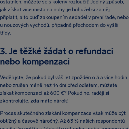
ostatních, můžete se s koleny rozloučit! Jediný způsob,
jak získat více místa na nohy, je bohužel si za něj
připlatit, a to buď zakoupením sedadel v první řadě, nebo
u nouzových východů, případně přechodem do vyšší
třídy.
3. Je těžké žádat o refundaci
nebo kompenzaci
Věděli jste, že pokud byl váš let zpožděn o 3 a více hodin
nebo zrušen méně než 14 dní před odletem, můžete
získat kompenzaci až 600 €? Pokud ne, raději
si
zkontrolujte, zda máte nárok
!
Proces skutečného získání kompenzace však může být
obtížný a časově náročný. Až 63 % našich respondentů
uvedlo, že potíže s žádostí o refundaci nebo kompenzaci