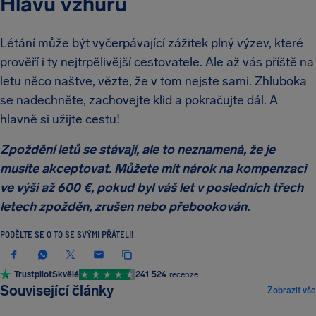
Hlavu vzhůru
Létání může být vyčerpávající zážitek plný výzev, které
prověří i ty nejtrpělivější cestovatele. Ale až vás příště na
letu něco naštve, vězte, že v tom nejste sami. Zhluboka
se nadechněte, zachovejte klid a pokračujte dál. A
hlavně si užijte cestu!
Zpoždění letů se stávají, ale to neznamená, že je
musíte akceptovat. Můžete mít
nárok na kompenzaci
ve výši až 600 €
, pokud byl váš let v posledních třech
letech zpožděn, zrušen nebo přebookován.
PODĚLTE SE O TO SE SVÝMI PŘÁTELI!
Trustpilot
Skvělé
241 524
recenze
NOVINKY A ZAJÍMAVOSTI
Související články
Zobrazit vše